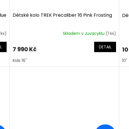
lue
Dětské kolo TREK Precaliber 16 Pink Frosting
Dě
 ks)
Skladem v Juvacyklu
(1 ks)
L
DETAIL
7 990 Kč
10
Kids 16"
10"