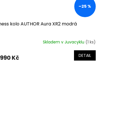
–25 %
tness kolo AUTHOR Aura XR2 modrá
Skladem v Juvacyklu
(1 ks)
DETAIL
 990 Kč