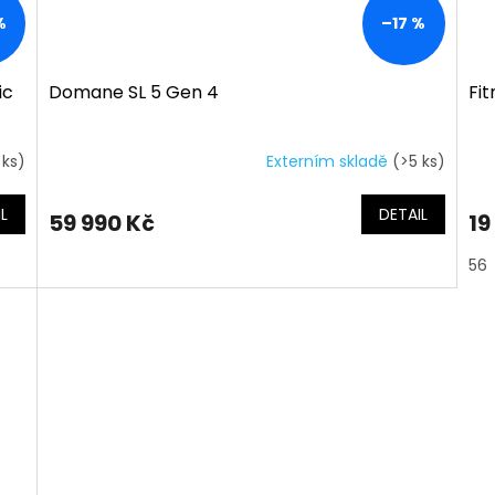
%
–17 %
ic
Domane SL 5 Gen 4
Fi
 ks)
Externím skladě
(>5 ks)
L
DETAIL
59 990 Kč
19
56