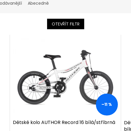
rodávanější
Abecedně
OTEVŘÍT FILTR
–11 %
Dětské kolo AUTHOR Record 16 bílá/stříbrná
Dě
bíl