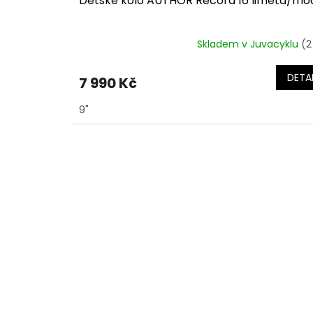
Dětské kolo AUTHOR Record 16 limeta/mo
Skladem v Juvacyklu
(2
DETAI
7 990 Kč
9"