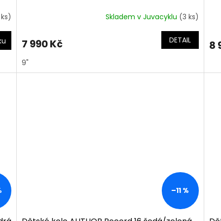
 ks)
Skladem v Juvacyklu
(3 ks)
DETAIL
ku
7 990 Kč
8 
9"
%
–11 %