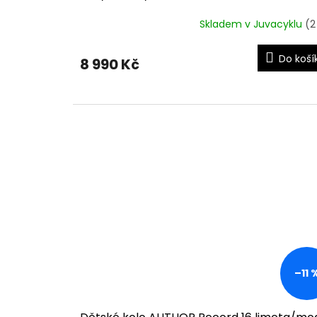
Skladem v Juvacyklu
(2
Do koší
8 990 Kč
–11 