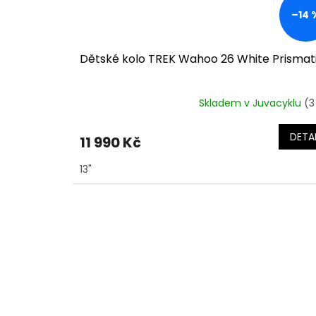
–14 
Dětské kolo TREK Wahoo 26 White Prismat
Skladem v Juvacyklu
(3
DETAI
11 990 Kč
13"