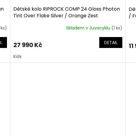
un
Dětské kolo RIPROCK COMP 24 Gloss Photon
Dě
Tint Over Flake Silver / Orange Zest
/ 
 ks)
Skladem v Juvacyklu
(1 ks)
L
DETAIL
27 990 Kč
11
Kids