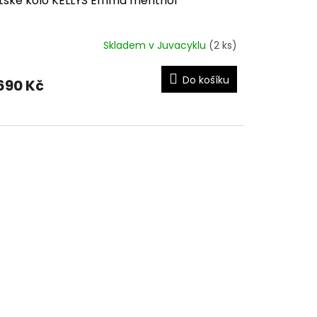
tské kolo KELLYS Emma menthol
Skladem v Juvacyklu
(2 ks)
Do košíku
690 Kč