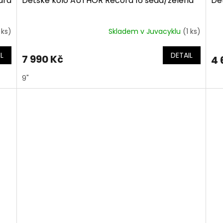
drá
Dětské kolo AUTHOR Record 16 šedá/zelená
Dě
 ks)
Skladem v Juvacyklu
(1 ks)
L
DETAIL
7 990 Kč
4 
9"