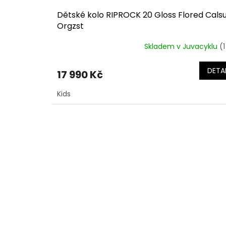
Dětské kolo RIPROCK 20 Gloss Flored Cals
Orgzst
Skladem v Juvacyklu
(1
DETAI
17 990 Kč
Kids