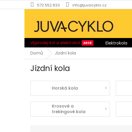
Přejít
572 552 833
info@juvacyklo.cz
na
obsah
Výprodej kol a elektrokol
Elektrokola
Domů
Jízdní kola
Jízdní kola
Horská kola
Krosové a
trekingové kola
Ř