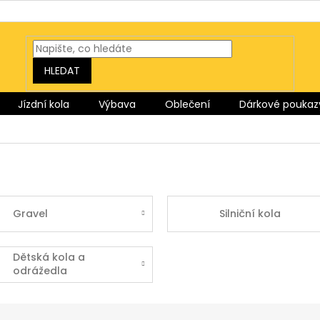
HLEDAT
Jízdní kola
Výbava
Oblečení
Dárkové poukaz
Gravel
Silniční kola
Dětská kola a
odrážedla