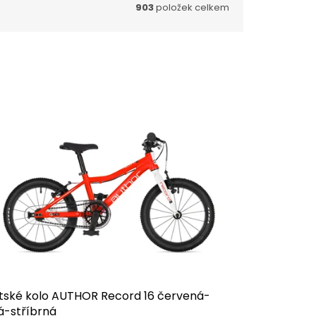
903
položek celkem
tské kolo AUTHOR Record 16 červená-
á-stříbrná