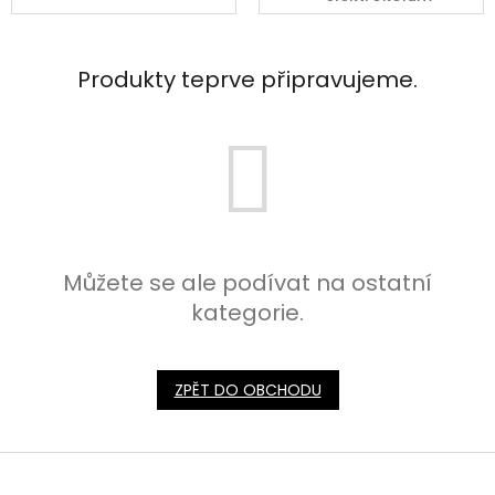
Produkty teprve připravujeme.
Můžete se ale podívat na ostatní
kategorie.
ZPĚT DO OBCHODU
Z
á