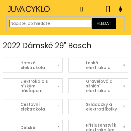
Přejít
na
NÁKUP
obsah
KOŠÍK
HLEDAT
2022 Dámské 29" Bosch
Horská
Lehká
elektrokola
elektrokola
Elektrokola s
Gravelová a
nízkým
silniční
nástupem
elektrokola
Cestovní
Skládačky a
elektrokola
elektrotříkolky
Příslušenství k
Dětské
elektrokolům