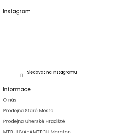
p
a
Instagram
t
í
Sledovat na Instagramu
Informace
O nás
Prodejna Staré Město
Prodejna Uherské Hradiště
MTB JUVA-AMTECH Maraton