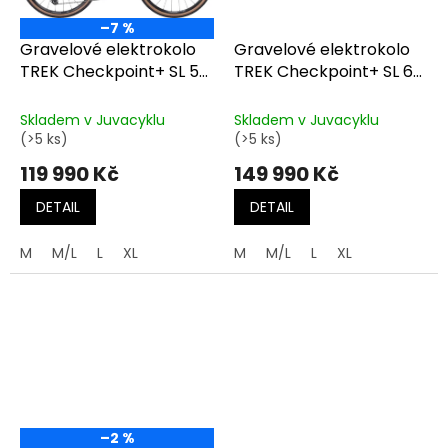
–7 %
Gravelové elektrokolo
Gravelové elektrokolo
TREK Checkpoint+ SL 5
TREK Checkpoint+ SL 6
Matte Bronze Age/Dark
AXS Fjord Blue/Cobalt
Web
Blue
Skladem v Juvacyklu
Skladem v Juvacyklu
(>5 ks)
(>5 ks)
119 990 Kč
149 990 Kč
DETAIL
DETAIL
M
M/L
L
XL
M
M/L
L
XL
–2 %