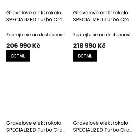
Gravelové elektrokolo
Gravelové elektrokolo
SPECIALIZED Turbo Creo
SPECIALIZED Turbo Creo
2 Expert Gloss Black
2 Expert Gloss Fjord
Pearl/ Birch/ Black Pearl
Metallic/birch
Zeptejte se na dostupnost
Zeptejte se na dostupnost
Speckle
206 990 Kč
218 990 Kč
DETAIL
DETAIL
Gravelové elektrokolo
Gravelové elektrokolo
SPECIALIZED Turbo Creo
SPECIALIZED Turbo Creo
2 Expert Satin Cooper /
2 Expert Satin Nebula