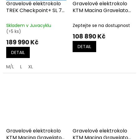
Gravelové elektrokolo
Gravelové elektrokolo
TREK Checkpoint+ SL 7
KTM Macina Gravelator
AXS Chameleon Green
SX 10 FRESH ORANGE
(DARK ORANGE)
Skladem v Juvacyklu
Zeptejte se na dostupnost
(>5 ks)
108 890 Kč
189 990 Kč
DETAIL
DETAIL
M/L
L
XL
Gravelové elektrokolo
Gravelové elektrokolo
KTM Macina Gravelator
KTM Macina Gravelator