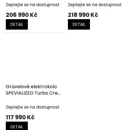
Red Pearl / Doppio
Metallic/bordeaux
Zeptejte se na dostupnost
Zeptejte se na dostupnost
Metallic Dry
206 990 Kč
218 990 Kč
Impasto/desert Metallic
DETAIL
DETAIL
Gravelové elektrokolo
SPEVIALIZED Turbo Creo
2 Comp E5 Gloss
Dolomite Metallic / Dark
Zeptejte se na dostupnost
Navy Metallic
117 990 Kč
DETAIL