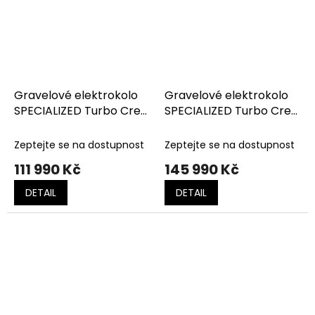
Gravelové elektrokolo
Gravelové elektrokolo
SPECIALIZED Turbo Creo
SPECIALIZED Turbo Creo
2 Comp E5 Satin
2 Comp SRAM Apex/X1
Taupe/Birch
Eagle AXS Cypress
Zeptejte se na dostupnost
Zeptejte se na dostupnost
Metallic / Black Liquid
111 990 Kč
145 990 Kč
Metal
DETAIL
DETAIL