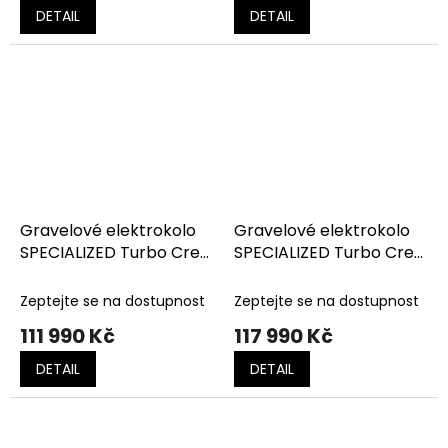
DETAIL
DETAIL
Gravelové elektrokolo
Gravelové elektrokolo
SPECIALIZED Turbo Creo
SPECIALIZED Turbo Creo
2 Comp E5 Gloss
2 Comp E5 Gloss
Metallic Dark Navy /
Pistachio/smoke
Zeptejte se na dostupnost
Zeptejte se na dostupnost
Harvest Gold Metallic
111 990 Kč
117 990 Kč
DETAIL
DETAIL