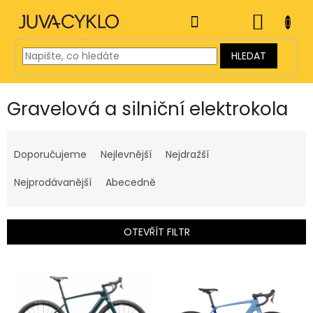
Přejít
na
NÁKUP
obsah
KOŠÍK
HLEDAT
Gravelová a silniční elektrokola
Ř
a
Doporučujeme
Nejlevnější
Nejdražší
z
e
Nejprodávanější
Abecedně
n
í
p
OTEVŘÍT FILTR
r
o
V
d
ý
u
p
k
i