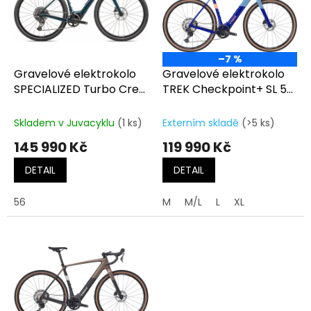
t
s
ů
p
r
o
–7 %
d
Gravelové elektrokolo
Gravelové elektrokolo
u
SPECIALIZED Turbo Creo
TREK Checkpoint+ SL 5
k
2 Comp SRAM Apex/X1
Fjord Blue/Cobalt Blue
t
Eagle AXS Metallic Deep
Skladem v Juvacyklu
(1 ks)
Externím skladě
(>5 ks)
ů
Lake / Deep Lake
145 990 Kč
119 990 Kč
DETAIL
DETAIL
56
M
M/L
L
XL