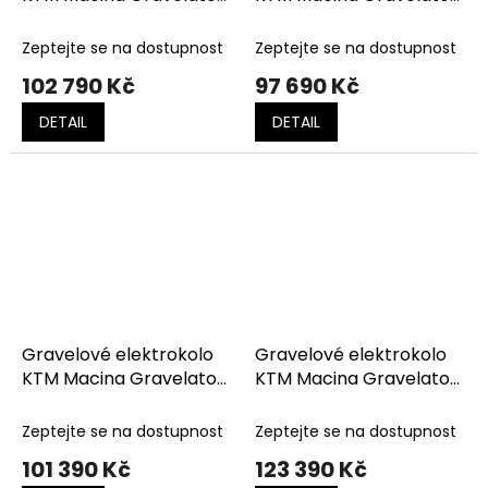
SX 10 Muddy Matt (Black
SX 20 Keen Green
Glossy)
(Black)
Zeptejte se na dostupnost
Zeptejte se na dostupnost
102 790 Kč
97 690 Kč
DETAIL
DETAIL
Gravelové elektrokolo
Gravelové elektrokolo
KTM Macina Gravelator
KTM Macina Gravelator
SX 20 OXYGEN GREEN
SX Elite Cargo Green
(FRESH ORANGE)
Matt (Black Glossy)
Zeptejte se na dostupnost
Zeptejte se na dostupnost
101 390 Kč
123 390 Kč