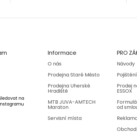
5,0
z
O
5
v
hvě
l
á
d
a
c
í
ram
Informace
PRO ZÁ
p
r
O nás
Návody
v
Prodejna Staré Město
Pojištění
k
y
Prodejna Uherské
Prodej n
v
Hradiště
ESSOX
ý
p
Sledovat na
MTB JUVA-AMTECH
Formulá
i
Instagramu
Maraton
od smlo
s
u
Servisní místa
Reklama
Obchod