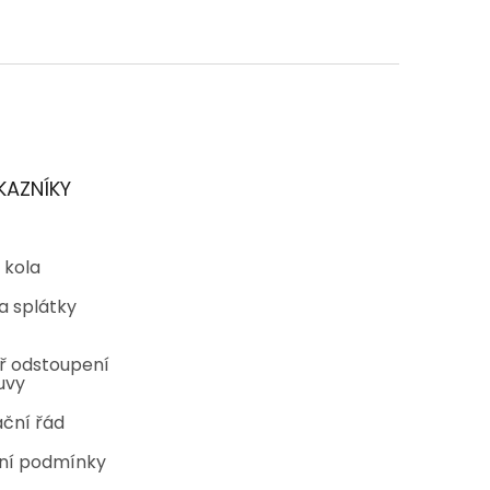
zdiček.
KAZNÍKY
 kola
a splátky
ř odstoupení
uvy
ční řád
ní podmínky