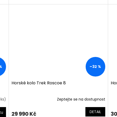
%
–32 %
Horské kolo Trek Roscoe 8
Hor
 ks)
Zeptejte se na dostupnost
Pr
ho
pro
DETAIL
ku
29 990 Kč
30
je