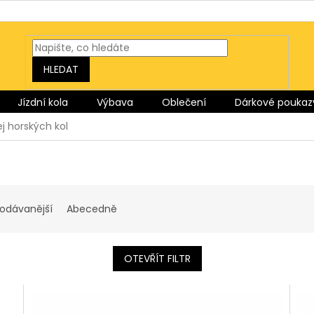
HLEDAT
Jízdní kola
Výbava
Oblečení
Dárkové poukaz
j horských kol
rodávanější
Abecedně
OTEVŘÍT FILTR