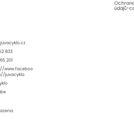
Ochrana
údajů-c
@
juvacyklo.cz
52 833
65 201
://www.faceboo
//juvacyklo
yklo
ube
razena.