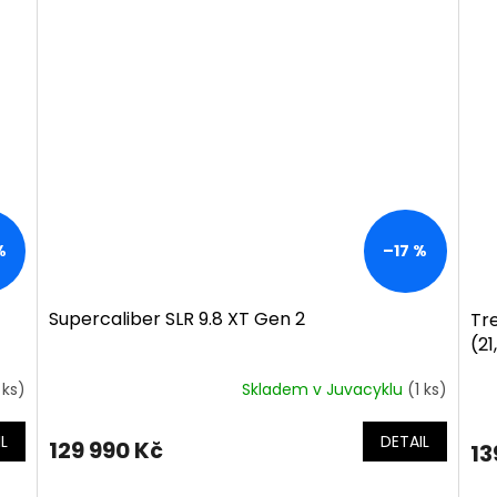
%
–17 %
Supercaliber SLR 9.8 XT Gen 2
Tre
(2
 ks)
Skladem v Juvacyklu
(1 ks)
L
DETAIL
129 990 Kč
13