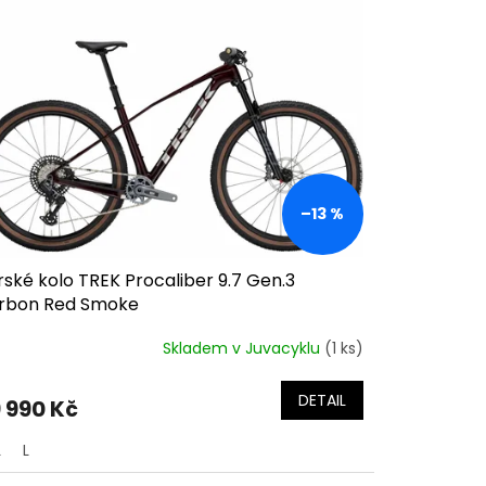
–13 %
ské kolo TREK Procaliber 9.7 Gen.3
rbon Red Smoke
Skladem v Juvacyklu
(1 ks)
DETAIL
 990 Kč
L
L