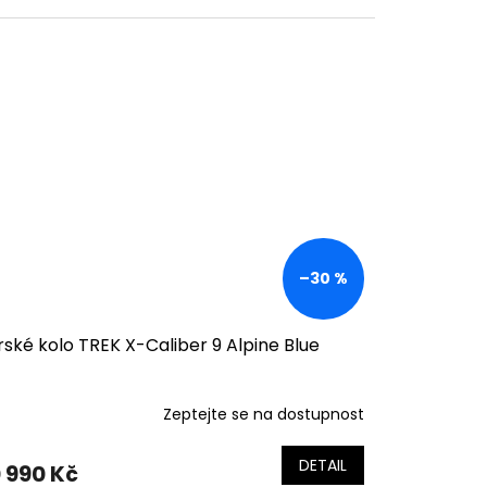
–30 %
ské kolo TREK X-Caliber 9 Alpine Blue
Zeptejte se na dostupnost
ůměrné
dnocení
duktu
DETAIL
 990 Kč