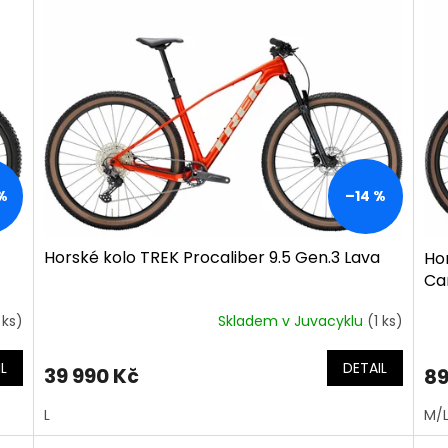
%
–14 %
Horské kolo TREK Procaliber 9.5 Gen.3 Lava
Hor
Ca
 ks)
Skladem v Juvacyklu
(1 ks)
L
DETAIL
39 990 Kč
89
L
M/