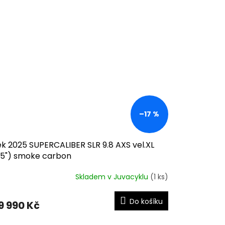
–17 %
k 2025 SUPERCALIBER SLR 9.8 AXS vel.XL
1,5") smoke carbon
Skladem v Juvacyklu
(1 ks)
Do košíku
9 990 Kč