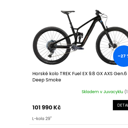
o
p
d
i
u
s
k
p
t
r
ů
o
d
u
k
–27 
t
ů
Horské kolo TREK Fuel EX 9.8 GX AXS Gen.6
Deep Smoke
Skladem v Juvacyklu
(1
DETAI
101 990 Kč
L-kola 29"