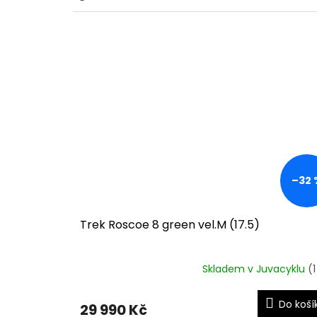
–32 
Trek Roscoe 8 green vel.M (17.5)
Skladem v Juvacyklu
(1
Do koší
29 990 Kč