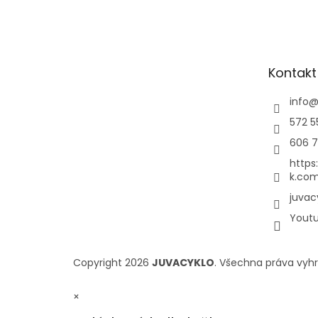
Kontakt
info
572 5
606 7
https
k.com
juvac
Yout
Copyright 2026
JUVACYKLO
. Všechna práva vyh
×