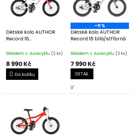
t
s
ů
p
r
o
–11 %
d
Dětské kolo AUTHOR
Dětské kolo AUTHOR
u
Record 16
Record 16 bílá/stříbrná
k
bílá/růžová/fialová
t
Skladem v Juvacyklu
(2 ks)
Skladem v Juvacyklu
(3 ks)
ů
8 990 Kč
7 990 Kč
DETAIL
Do košíku
9"