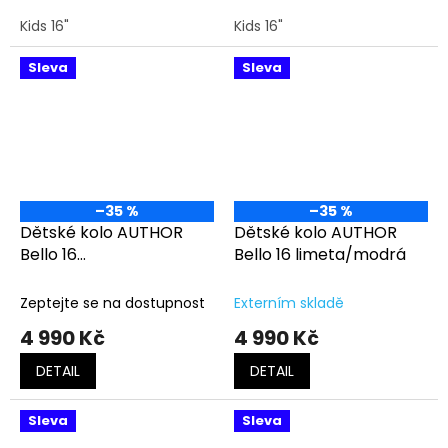
Kids 16"
Kids 16"
Sleva
Sleva
–35 %
–35 %
Dětské kolo AUTHOR
Dětské kolo AUTHOR
Bello 16
Bello 16 limeta/modrá
bílá/fialová/růžová
Zeptejte se na dostupnost
Externím skladě
4 990 Kč
4 990 Kč
DETAIL
DETAIL
Sleva
Sleva