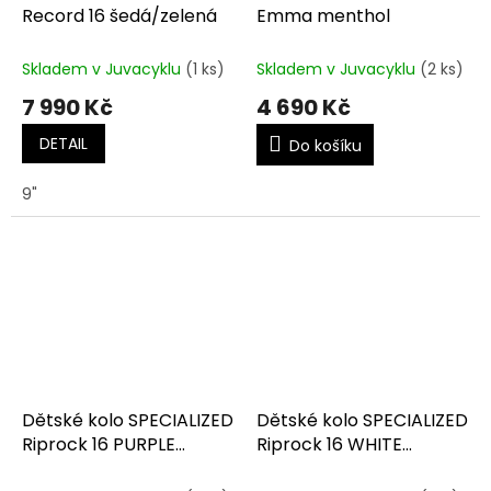
Record 16 šedá/zelená
Emma menthol
Skladem v Juvacyklu
(1 ks)
Skladem v Juvacyklu
(2 ks)
7 990 Kč
4 690 Kč
DETAIL
Do košíku
9"
Dětské kolo SPECIALIZED
Dětské kolo SPECIALIZED
Riprock 16 PURPLE
Riprock 16 WHITE
HAZE/LAGOON BLUE
SAGE/DUNE WHITE