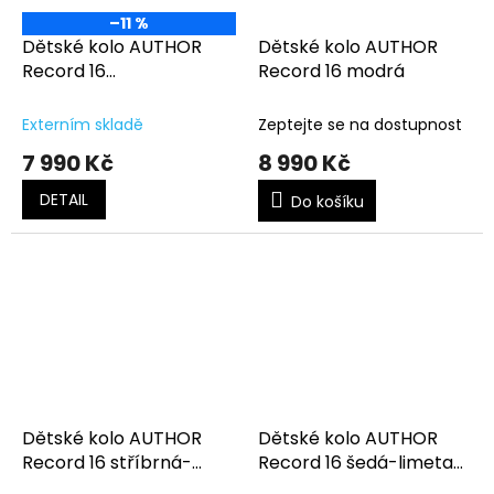
–11 %
Dětské kolo AUTHOR
Dětské kolo AUTHOR
Record 16
Record 16 modrá
bílá/růžová/fialová
Externím skladě
Zeptejte se na dostupnost
7 990 Kč
8 990 Kč
DETAIL
Do košíku
Dětské kolo AUTHOR
Dětské kolo AUTHOR
Record 16 stříbrná-
Record 16 šedá-limeta-
černá-červená
červená