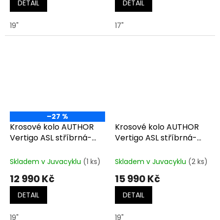
DETAIL
DETAIL
19"
17"
–27 %
Krosové kolo AUTHOR
Krosové kolo AUTHOR
Vertigo ASL stříbrná-
Vertigo ASL stříbrná-
matná/modrá
zelená
Skladem v Juvacyklu
(1 ks)
Skladem v Juvacyklu
(2 ks)
12 990 Kč
15 990 Kč
DETAIL
DETAIL
19"
19"