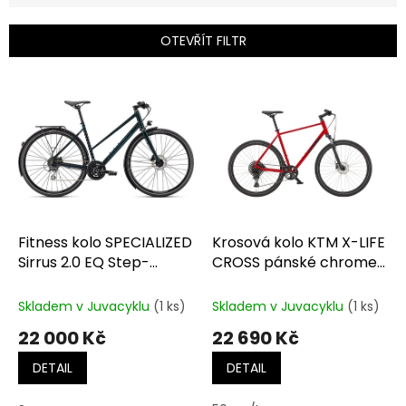
í
p
OTEVŘÍT FILTR
r
o
V
d
ý
u
p
k
i
t
s
ů
p
r
o
d
Fitness kolo SPECIALIZED
Krosová kolo KTM X-LIFE
u
Sirrus 2.0 EQ Step-
CROSS pánské chrome
k
Through GLOSS FOREST
red (black + silver)
t
GREEN / BLACK
Skladem v Juvacyklu
(1 ks)
Skladem v Juvacyklu
(1 ks)
ů
REFLECTIVE
22 000 Kč
22 690 Kč
DETAIL
DETAIL