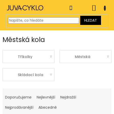
Přejít
na
NÁKUP
obsah
KOŠÍK
HLEDAT
Městská kola
Tříkolky
Městská
Skládací kola
Ř
a
Doporučujeme
Nejlevnější
Nejdražší
z
e
Nejprodávanější
Abecedně
n