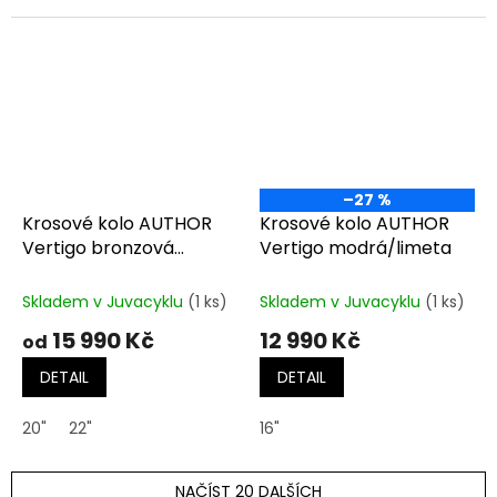
–27 %
Krosové kolo AUTHOR
Krosové kolo AUTHOR
Vertigo bronzová
Vertigo modrá/limeta
matná-černá-oranžová
Skladem v Juvacyklu
(1 ks)
Skladem v Juvacyklu
(1 ks)
15 990 Kč
12 990 Kč
od
DETAIL
DETAIL
20"
22"
16"
NAČÍST 20 DALŠÍCH