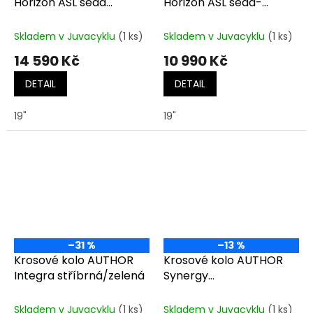
Horizon ASL šedá
Horizon ASL šedá-
matná-černá-zlatá
matná/růžová
Skladem v Juvacyklu
(1 ks)
Skladem v Juvacyklu
(1 ks)
14 590 Kč
10 990 Kč
DETAIL
DETAIL
19"
19"
–31 %
–13 %
Krosové kolo AUTHOR
Krosové kolo AUTHOR
Integra stříbrná/zelená
Synergy
černá/limeta/zelená/
černá
Skladem v Juvacyklu
(1 ks)
Skladem v Juvacyklu
(1 ks)