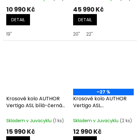
10 990 Kč
45 990 Kč
DETAIL
DETAIL
19"
20"
22"
–27 %
Krosové kolo AUTHOR
Krosové kolo AUTHOR
Vertigo ASL bílá-černá-
Vertigo ASL
zlatá
bílá/stříbrná/růžová
Skladem v Juvacyklu
(1 ks)
Skladem v Juvacyklu
(2 ks)
15 990 Kč
12 990 Kč