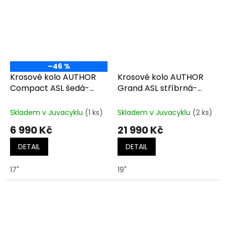
–46 %
Krosové kolo AUTHOR
Krosové kolo AUTHOR
Compact ASL šedá-
Grand ASL stříbrná-
matná/růžová
růžová
Skladem v Juvacyklu
(1 ks)
Skladem v Juvacyklu
(2 ks)
6 990 Kč
21 990 Kč
DETAIL
DETAIL
17"
19"