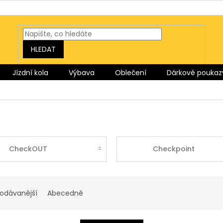
HLEDAT
Jízdní kola
Výbava
Oblečení
Dárkové poukaz
CheckOUT
Checkpoint
rodávanější
Abecedně