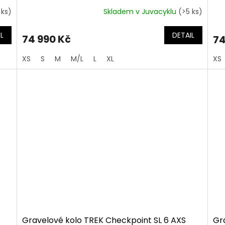
 ks)
Skladem v Juvacyklu
(>5 ks)
L
DETAIL
74 990 Kč
74
XS
S
M
M/L
L
XL
XS
Gravelové kolo TREK Checkpoint SL 6 AXS
Gr