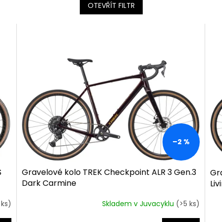
OTEVŘÍT FILTR
–2 %
S
Gravelové kolo TREK Checkpoint ALR 3 Gen.3
Gr
Dark Carmine
Liv
 ks)
Skladem v Juvacyklu
(>5 ks)