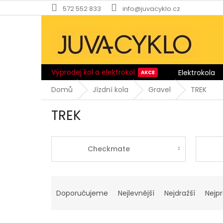
Přejít
572 552 833
info@juvacyklo.cz
na
obsah
Výprodej kol a elektrokol
Elektrokola
Domů
Jízdní kola
Gravel
TREK
TREK
Checkmate
Ř
a
Doporučujeme
Nejlevnější
Nejdražší
Nejp
z
e