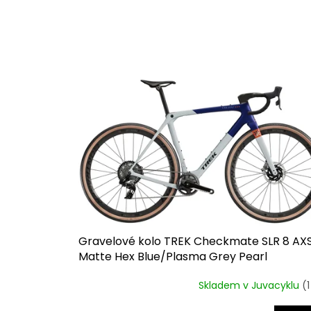
n
í
p
V
r
ý
o
p
d
i
u
s
k
p
t
r
ů
o
d
u
k
t
ů
Gravelové kolo TREK Checkmate SLR 8 AX
Matte Hex Blue/Plasma Grey Pearl
Skladem v Juvacyklu
(1