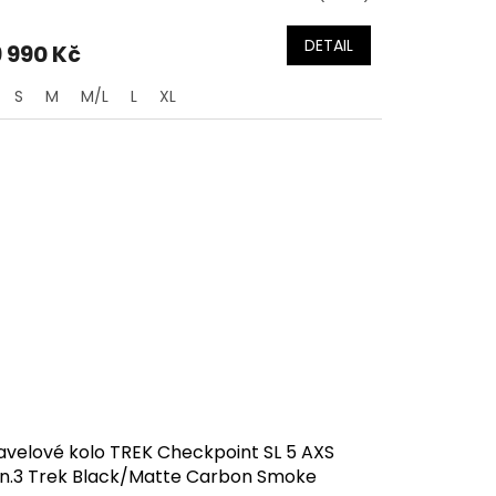
DETAIL
 990 Kč
S
M
M/L
L
XL
avelové kolo TREK Checkpoint SL 5 AXS
n.3 Trek Black/Matte Carbon Smoke