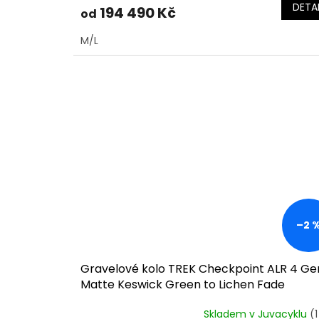
DETAI
194 490 Kč
od
M/L
–2 
Gravelové kolo TREK Checkpoint ALR 4 Ge
Matte Keswick Green to Lichen Fade
Skladem v Juvacyklu
(1