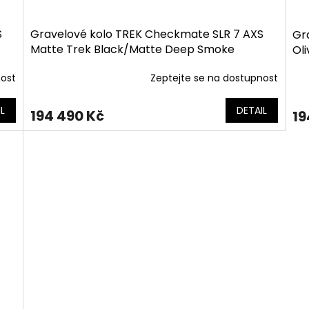
S
Gravelové kolo TREK Checkmate SLR 7 AXS
Gr
Matte Trek Black/Matte Deep Smoke
Ol
nost
Zeptejte se na dostupnost
L
DETAIL
194 490 Kč
19