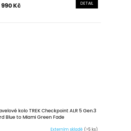
DETAIL
 990 Kč
avelové kolo TREK Checkpoint ALR 5 Gen.3
ord Blue to Miami Green Fade
Externím skladě
(>5 ks)