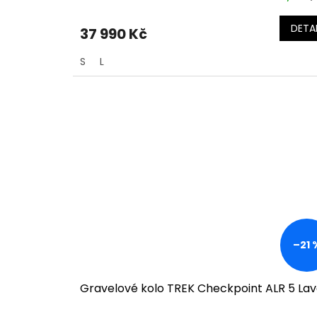
DETAI
37 990 Kč
S
L
–21 
Gravelové kolo TREK Checkpoint ALR 5 La