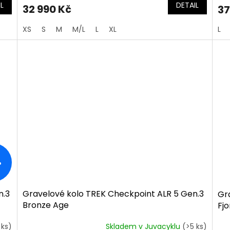
L
DETAIL
32 990 Kč
37
XS
S
M
M/L
L
XL
L
%
n.3
Gravelové kolo TREK Checkpoint ALR 5 Gen.3
Gr
Bronze Age
Fj
 ks)
Skladem v Juvacyklu
(>5 ks)