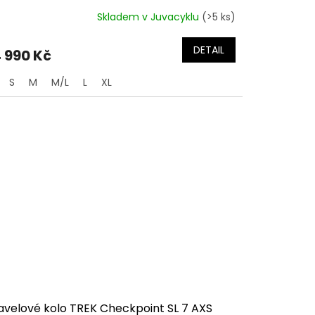
Skladem v Juvacyklu
(>5 ks)
DETAIL
 990 Kč
S
M
M/L
L
XL
avelové kolo TREK Checkpoint SL 7 AXS