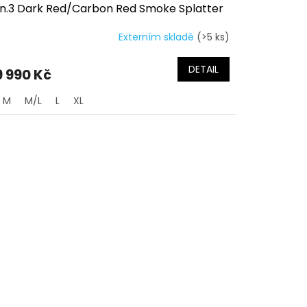
n.3 Dark Red/Carbon Red Smoke Splatter
Externím skladě
(>5 ks)
DETAIL
9 990 Kč
M
M/L
L
XL