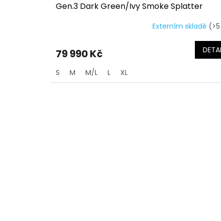
Gen.3 Dark Green/Ivy Smoke Splatter
Externím skladě
(>5
DETAI
79 990 Kč
S
M
M/L
L
XL