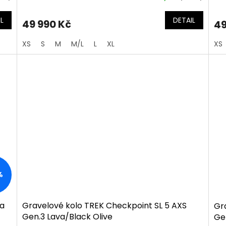
L
DETAIL
49 990 Kč
49
XS
S
M
M/L
L
XL
XS
%
va
Gravelové kolo TREK Checkpoint SL 5 AXS
Gr
Gen.3 Lava/Black Olive
Ge