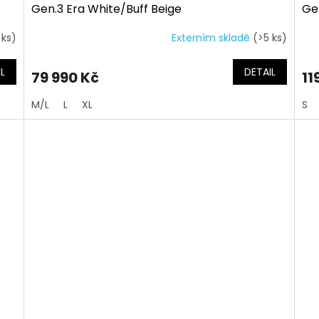
Gen.3 Era White/Buff Beige
Ge
 ks)
Externím skladě
(>5 ks)
L
DETAIL
79 990 Kč
11
M/L
L
XL
S