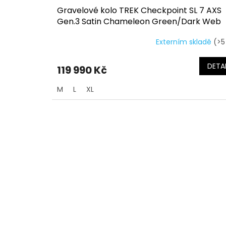
Gravelové kolo TREK Checkpoint SL 7 AXS
Gen.3 Satin Chameleon Green/Dark Web
Externím skladě
(>5
DETAI
119 990 Kč
M
L
XL