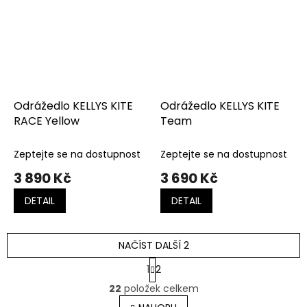
Odrážedlo KELLYS KITE
Odrážedlo KELLYS KITE
RACE Yellow
Team
Zeptejte se na dostupnost
Zeptejte se na dostupnost
3 890 Kč
3 690 Kč
DETAIL
DETAIL
NAČÍST DALŠÍ 2
S
1
2
t
O
r
22
položek celkem
v
á