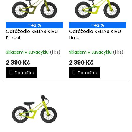
t
s
ů
p
r
o
–42 %
–42 %
d
Odrážedlo KELLYS KIRU
Odrážedlo KELLYS KIRU
u
Forest
Lime
k
t
Skladem v Juvacyklu
(1 ks)
Skladem v Juvacyklu
(1 ks)
ů
2 390 Kč
2 390 Kč
Do košíku
Do košíku