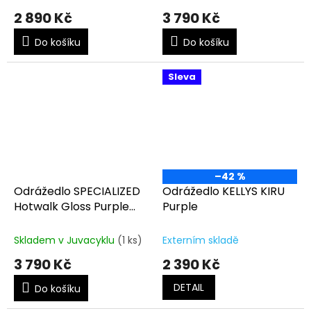
2 890 Kč
3 790 Kč
Do košíku
Do košíku
Sleva
–42 %
Odrážedlo SPECIALIZED
Odrážedlo KELLYS KIRU
Hotwalk Gloss Purple
Purple
Haze
Skladem v Juvacyklu
(1 ks)
Externím skladě
3 790 Kč
2 390 Kč
DETAIL
Do košíku