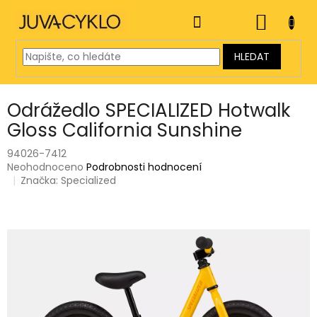
Přejít
na
NÁKUP
obsah
KOŠÍK
HLEDAT
Odrážedlo SPECIALIZED Hotwalk
Gloss California Sunshine
94026-7412
Průměrné
Neohodnoceno
Podrobnosti hodnocení
hodnocení
Značka:
Specialized
produktu
je
0,0
z
5
hvězdiček.