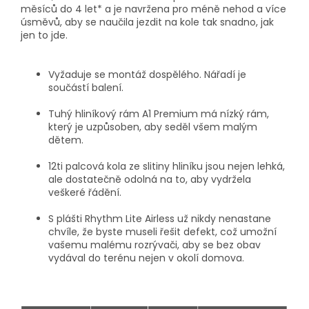
měsíců do 4 let* a je navržena pro méně nehod a více
úsměvů, aby se naučila jezdit na kole tak snadno, jak
jen to jde.
Vyžaduje se montáž dospělého. Nářadí je
součástí balení.
Tuhý hliníkový rám A1 Premium má nízký rám,
který je uzpůsoben, aby seděl všem malým
dětem.
12ti palcová kola ze slitiny hliníku jsou nejen lehká,
ale dostatečně odolná na to, aby vydržela
veškeré řádění.
S plášti Rhythm Lite Airless už nikdy nenastane
chvíle, že byste museli řešit defekt, což umožní
vašemu malému rozrývači, aby se bez obav
vydával do terénu nejen v okolí domova.