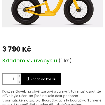
3 790 Kč
Měrná
Skladem v Juvacyklu
(1 ks)
cena:
Přidat do košíku
Když se člověk na chvíli zastaví a zamyslí, tak musí uznat, že
dříve bylo učení se jízdě na kole dost podobné
traumatickému zážitku. Bouračky, ach ty bouračky. Nicméně
dnes už to mají děti snadné díky skvělým malým