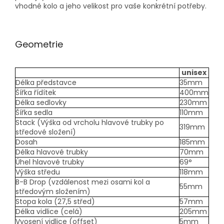
vhodné kolo a jeho velikost pro vaše konkrétní potřeby.
Geometrie
unisex
Délka představce
35mm
Šířka řídítek
400mm
Délka sedlovky
230mm
Šířka sedla
110mm
Stack (Výška od vrcholu hlavové trubky po
319mm
středové složení)
Dosah
185mm
Délka hlavové trubky
70mm
Úhel hlavové trubky
69°
Výška středu
118mm
B-B Drop (vzdálenost mezi osami kol a
55mm
středovým složením)
Stopa kola (27,5 střed)
57mm
Délka vidlice (celá)
205mm
Vyosení vidlice (offset)
5mm