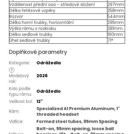
Vzdálenost přední osa – středové složení
297mm
Délka řetězové vzpěry
258mm
Rozvor
544mm
Délka horní trubky, horizontální
295mm
Výška rámu v rozkroku
281mm
Délka sedlové trubky
160mm
Úhel sedlové trubky
71°
Doplňkové parametry
Kategorie
:
Odrážedla
?
Modelový
2026
rok
:
Kolo podle
Odrážedlo
typu rámu
:
Velikost kol
:
12"
Specialized A1 Premium Aluminum, 1"
Rám
:
threaded headset
Vidlice
:
Formed steel tubes, 95mm Spacing
Bolt-on, 95mm spacing, loose ball