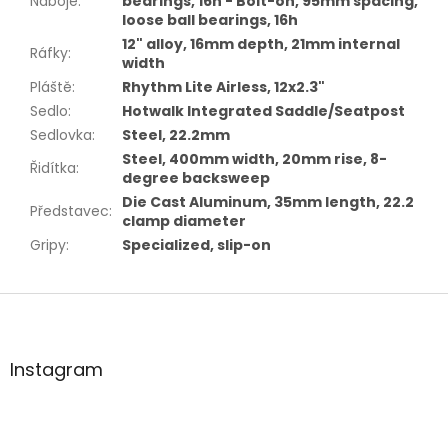
Náboje
:
bearings, 16h - Bolt-on, 95mm spacing,
loose ball bearings, 16h
12" alloy, 16mm depth, 21mm internal
Ráfky
:
width
Pláště
:
Rhythm Lite Airless, 12x2.3"
Sedlo
:
Hotwalk Integrated Saddle/Seatpost
Sedlovka
:
Steel, 22.2mm
Steel, 400mm width, 20mm rise, 8-
Řidítka
:
degree backsweep
Die Cast Aluminum, 35mm length, 22.2
Představec
:
clamp diameter
Gripy
:
Specialized, slip-on
Z
á
p
a
Instagram
t
í