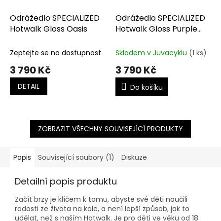
Odrážedlo SPECIALIZED
Odrážedlo SPECIALIZED
Hotwalk Gloss Oasis
Hotwalk Gloss Purple
Haze
Zeptejte se na dostupnost
Skladem v Juvacyklu
(1 ks)
3 790 Kč
3 790 Kč
DETAIL
Do košíku
ZOBRAZIT VŠECHNY SOUVISEJÍCÍ PRODUKTY
Popis
Související soubory (1)
Diskuze
Detailní popis produktu
Začít brzy je klíčem k tomu, abyste své děti naučili
radosti ze života na kole, a není lepší způsob, jak to
udělat, než s naším Hotwalk. Je pro děti ve věku od 18