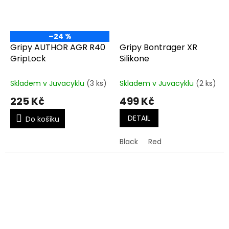
–24 %
Gripy AUTHOR AGR R40
Gripy Bontrager XR
GripLock
Silikone
Skladem v Juvacyklu
(3 ks)
Skladem v Juvacyklu
(2 ks)
225 Kč
499 Kč
DETAIL
Do košíku
Black
Red