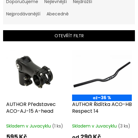
a
Doporučujeme
Nejlevnější
Nejdražší
z
e
Nejprodávanější
Abecedně
n
í
p
OTEVŘÍT FILTR
r
o
V
d
ý
u
p
k
i
t
s
ů
p
r
o
–36 %
až
d
AUTHOR Představec
AUTHOR Řidítka ACO-HB
u
ACO-AJ-15 A-head
Respect 14
k
t
Skladem v Juvacyklu
(1 ks)
Skladem v Juvacyklu
(3 ks)
ů
595 Kč
290 Kč
od