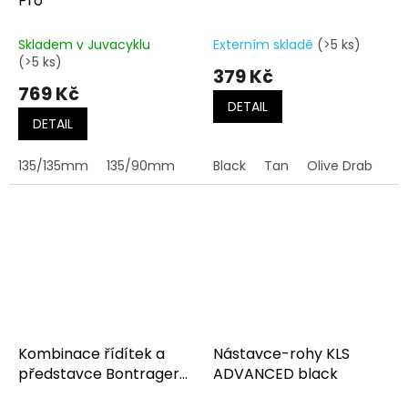
Pro
Skladem v Juvacyklu
Externím skladě
(>5 ks)
(>5 ks)
379 Kč
769 Kč
DETAIL
DETAIL
135/135mm
135/90mm
Black
Tan
Olive Drab
Ju
Kombinace řídítek a
Nástavce-rohy KLS
představce Bontrager
ADVANCED black
RSL MTB