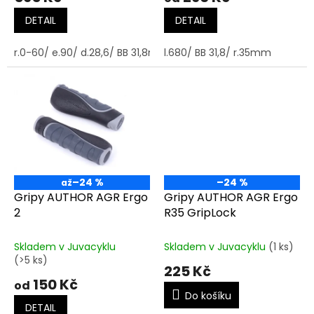
DETAIL
DETAIL
r.0-60/ e.90/ d.28,6/ BB 31,8mm
l.680/ BB 31,8/ r.35mm
–24 %
–24 %
až
Gripy AUTHOR AGR Ergo
Gripy AUTHOR AGR Ergo
2
R35 GripLock
Skladem v Juvacyklu
Skladem v Juvacyklu
(1 ks)
(>5 ks)
225 Kč
150 Kč
od
Do košíku
DETAIL