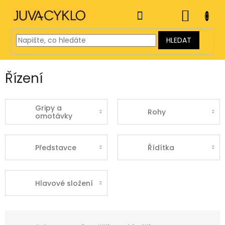
Přejít
na
NÁKUP
obsah
KOŠÍK
HLEDAT
Řízení
Gripy a
Rohy
omotávky
Představce
Řídítka
Hlavové složení
Ř