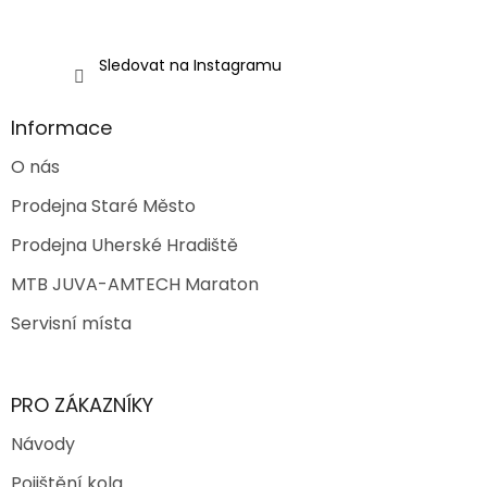
s
u
Sledovat na Instagramu
Informace
O nás
Prodejna Staré Město
Prodejna Uherské Hradiště
MTB JUVA-AMTECH Maraton
Servisní místa
PRO ZÁKAZNÍKY
Návody
Pojištění kola