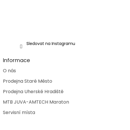
r
v
k
y
v
ý
p
i
Sledovat na Instagramu
s
u
Informace
O nás
Prodejna Staré Město
Prodejna Uherské Hradiště
MTB JUVA-AMTECH Maraton
Servisní místa