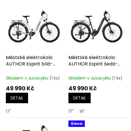
o
V
d
ý
u
p
k
i
t
s
ů
p
r
o
d
Městské elektrokolo
Městské elektrokolo
u
AUTHOR Espirit bílá-
AUTHOR Espirit šedá-
k
černá-zlatá
černá-zlatá
t
Skladem v Juvacyklu
(1 ks)
Skladem v Juvacyklu
(1 ks)
ů
49 990 Kč
49 990 Kč
DETAIL
DETAIL
17"
17"
19"
Sleva