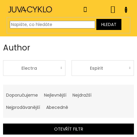
Přejít
na
NÁKUP
obsah
KOŠÍK
HLEDAT
Author
Electra
Espirit
Ř
a
Doporučujeme
Nejlevnější
Nejdražší
z
e
Nejprodávanější
Abecedně
n
í
p
OTEVŘÍT FILTR
r