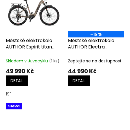
–15 %
Městské elektrokolo
Městské elektrokolo
AUTHOR Espirit titan
AUTHOR Electra
matná-černá-červená
červená-bílá
Skladem v Juvacyklu
(1 ks)
Zeptejte se na dostupnost
49 990 Kč
44 990 Kč
DETAIL
DETAIL
19"
Sleva