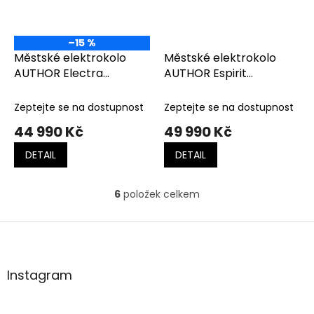
–15 %
Městské elektrokolo
Městské elektrokolo
AUTHOR Electra
AUTHOR Espirit
stříbrná-černá-
zelenozlatá matná-
červená
černá-limeta
Zeptejte se na dostupnost
Zeptejte se na dostupnost
44 990 Kč
49 990 Kč
DETAIL
DETAIL
6
položek celkem
O
v
l
Z
á
á
d
p
a
a
Instagram
c
t
í
í
p