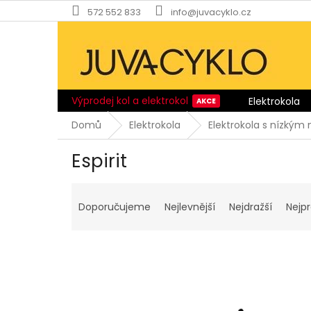
Přejít
572 552 833
info@juvacyklo.cz
na
obsah
Výprodej kol a elektrokol
Elektrokola
Domů
Elektrokola
Elektrokola s nízký
Espirit
Ř
a
Doporučujeme
Nejlevnější
Nejdražší
Nejp
z
e
n
í
p
V
r
ý