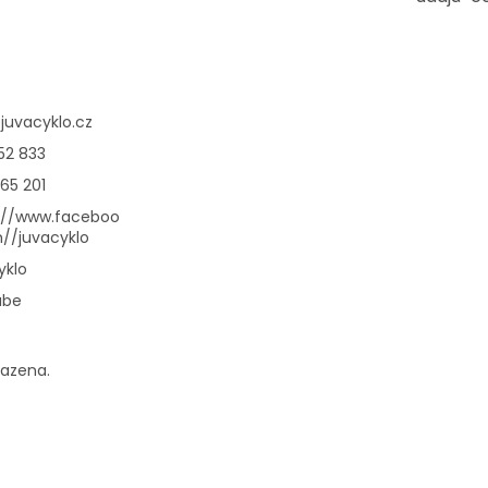
@
juvacyklo.cz
52 833
65 201
://www.faceboo
//juvacyklo
yklo
ube
razena.