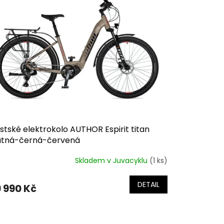
tské elektrokolo AUTHOR Espirit titan
tná-černá-červená
Skladem v Juvacyklu
(1 ks)
DETAIL
 990 Kč