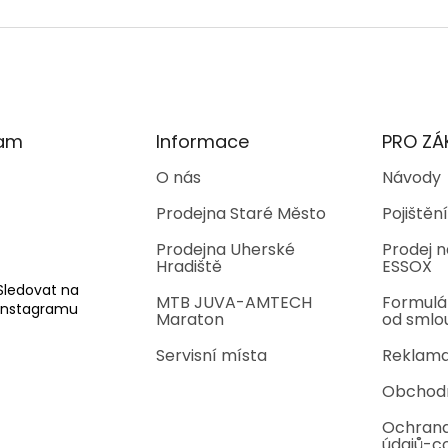
O
v
l
á
d
a
c
í
ram
Informace
PRO ZÁ
p
r
O nás
Návody
v
Prodejna Staré Město
Pojištění
k
y
Prodejna Uherské
Prodej n
v
Hradiště
ESSOX
ý
p
Sledovat na
MTB JUVA-AMTECH
Formulá
i
Instagramu
Maraton
od smlo
s
u
Servisní místa
Reklama
Obchod
Ochrana
údajů-c