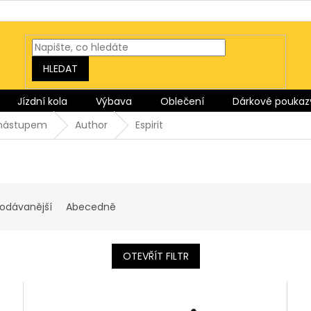
HLEDAT
Jízdní kola
Výbava
Oblečení
Dárkové poukaz
m nástupem
Author
Espirit
rodávanější
Abecedně
OTEVŘÍT FILTR