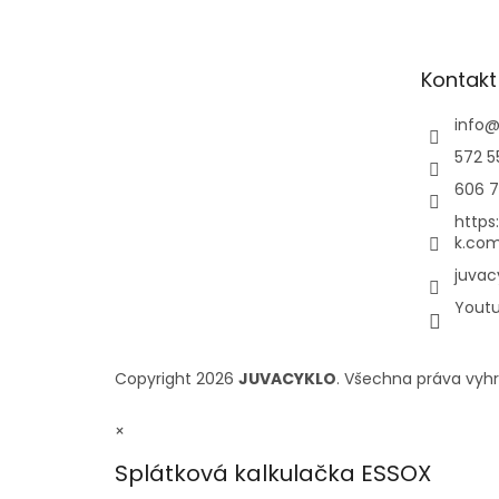
Kontakt
info
572 5
606 7
https
k.com
juvac
Yout
Copyright 2026
JUVACYKLO
. Všechna práva vyh
×
Splátková kalkulačka ESSOX