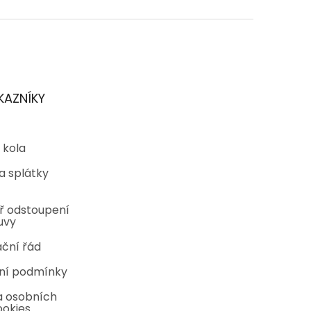
KAZNÍKY
 kola
a splátky
ř odstoupení
uvy
ční řád
ní podmínky
 osobních
ookies