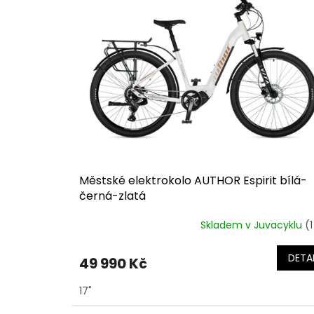
o
p
d
i
u
s
k
p
t
r
ů
o
d
u
k
t
ů
Městské elektrokolo AUTHOR Espirit bílá-
černá-zlatá
Skladem v Juvacyklu
(1
DETAI
49 990 Kč
17"