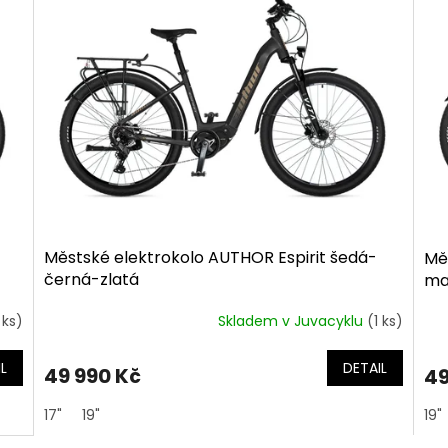
Městské elektrokolo AUTHOR Espirit šedá-
Měs
černá-zlatá
ma
 ks)
Skladem v Juvacyklu
(1 ks)
L
DETAIL
49 990 Kč
49
17"
19"
19"