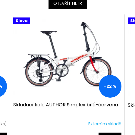
OTEVŘÍT FILTR
Sleva
Sl
%
–22 %
Skládací kolo AUTHOR Simplex bílá-červená
Sk
 ks)
Externím skladě