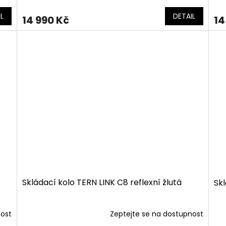
L
DETAIL
14 990 Kč
14
Skládací kolo TERN LINK C8 reflexní žlutá
Sk
nost
Zeptejte se na dostupnost