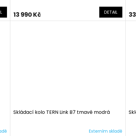
L
DETAIL
13 990 Kč
33
Skládací kolo TERN Link B7 tmavě modrá
Skl
ladě
Externím skladě