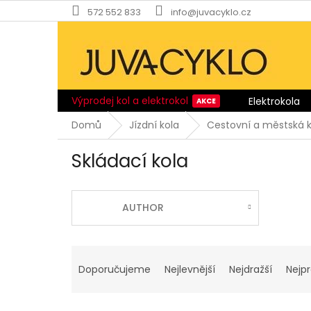
Přejít
572 552 833
info@juvacyklo.cz
na
obsah
Výprodej kol a elektrokol
Elektrokola
Domů
Jízdní kola
Cestovní a městská k
Skládací kola
AUTHOR
Ř
a
Doporučujeme
Nejlevnější
Nejdražší
Nejp
z
e