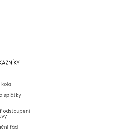
KAZNÍKY
 kola
a splátky
ř odstoupení
uvy
ční řád