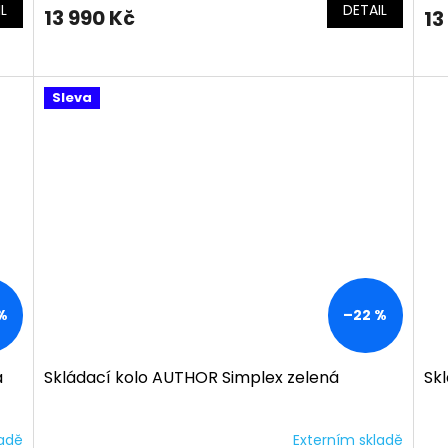
L
DETAIL
13 990 Kč
13
Sleva
%
–22 %
á
Skládací kolo AUTHOR Simplex zelená
Skl
ladě
Externím skladě