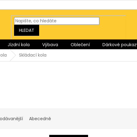
HLEDAT
Jízdní kola
Výbava
Oblečení
Dárkové poukaz
ola
Skládací kola
rodávanější
Abecedně