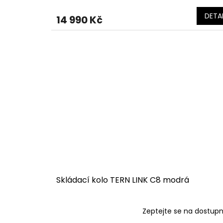
hodnocení
produktu
DETAI
14 990 Kč
je
5,0
z
5
hvězdiček.
Skládací kolo TERN LINK C8 modrá
Zeptejte se na dostup