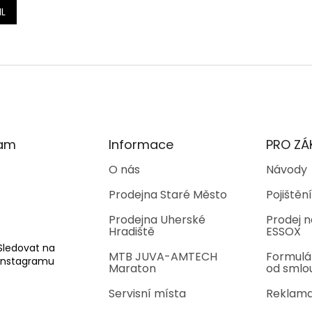
IL
O
v
l
á
d
a
c
í
ram
Informace
PRO ZÁ
p
r
O nás
Návody
v
Prodejna Staré Město
Pojištění
k
y
Prodejna Uherské
Prodej n
v
Hradiště
ESSOX
ý
p
Sledovat na
MTB JUVA-AMTECH
Formulá
i
Instagramu
Maraton
od smlo
s
u
Servisní místa
Reklama