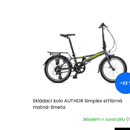
n
í
p
V
r
ý
o
p
d
i
u
s
k
p
t
r
ů
o
d
u
k
–22 
t
ů
Skládací kolo AUTHOR Simplex stříbrná
matná-limeta
Skladem v Juvacyklu
(1