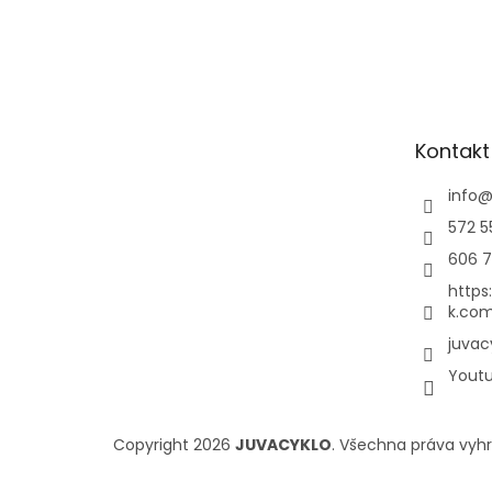
Kontakt
info
572 5
606 7
https
k.com
juvac
Yout
Copyright 2026
JUVACYKLO
. Všechna práva vyh