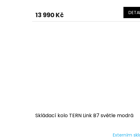
DETAI
13 990 Kč
Skládací kolo TERN Link B7 světle modrá
Externím sk
Průměrné