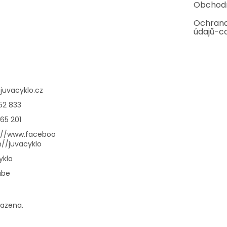
Obchod
Ochrana
údajů-c
@
juvacyklo.cz
52 833
65 201
://www.faceboo
//juvacyklo
yklo
ube
razena.