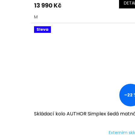
DETAI
13 990 Kč
M
Sleva
–22 
Skládací kolo AUTHOR Simplex šedá matn
Externím sk