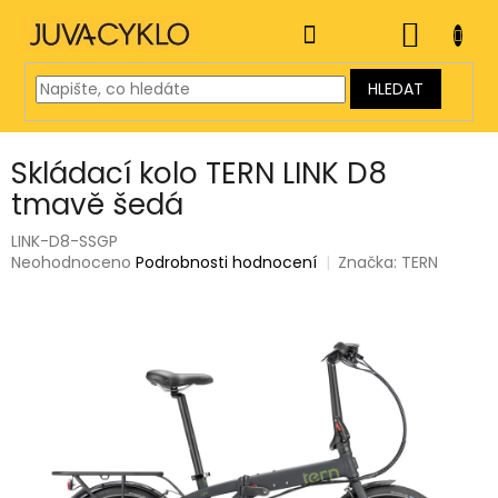
Přejít
na
NÁKUP
obsah
KOŠÍK
HLEDAT
Skládací kolo TERN LINK D8
tmavě šedá
LINK-D8-SSGP
Průměrné
Neohodnoceno
Podrobnosti hodnocení
Značka:
TERN
hodnocení
produktu
je
0,0
z
5
hvězdiček.