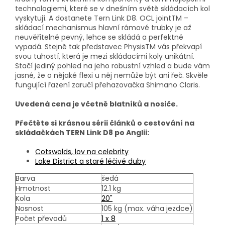
technologiemi, které se v dnešním světě skládacích kol
vyskytují. A dostanete Tern Link D8. OCL jointTM –
skládací mechanismus hlavní rámové trubky je až
neuvěřitelně pevný, lehce se skládá a perfektně
vypadá. Stejně tak představec PhysisTM vás překvapí
svou tuhostí, která je mezi skládacími koly unikátní.
Stačí jediný pohled na jeho robustní vzhled a bude vám
jasné, že o nějaké flexi u něj nemůže být ani řeč. Skvěle
fungující řazení zaručí přehazovačka Shimano Claris.
Uvedená cena je včetně blatníků a nosiče.
Přečtěte si krásnou sérii článků o cestování na
skládačkách TERN Link D8 po Anglii:
Cotswolds, lov na celebrity
Lake District a staré léčivé duby
Barva
šedá
Hmotnost
12.1 kg
Kola
20"
Nosnost
105 kg (max. váha jezdce)
Počet převodů
1 x 8