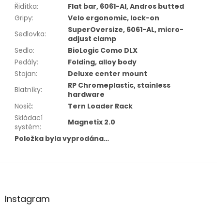
Řidítka
:
Flat bar, 6061-Al, Andros butted
Gripy
:
Velo ergonomic, lock-on
SuperOversize, 6061-AL, micro-
Sedlovka
:
adjust clamp
Sedlo
:
BioLogic Como DLX
Pedály
:
Folding, alloy body
Stojan
:
Deluxe center mount
RP Chromeplastic, stainless
Blatníky
:
hardware
Nosič
:
Tern Loader Rack
Skládací
Magnetix 2.0
systém
:
Položka byla vyprodána…
Z
á
p
a
Instagram
t