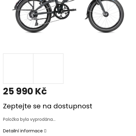
25 990 Kč
Měrná
Zeptejte se na dostupnost
cena:
Položka byla vyprodána…
Detailní informace