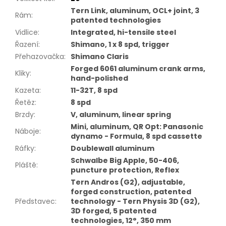
Tern Link, aluminum, OCL+ joint, 3
Rám
:
patented technologies
Vidlice
:
Integrated, hi-tensile steel
Řazení
:
Shimano, 1 x 8 spd, trigger
Přehazovačka
:
Shimano Claris
Forged 6061 aluminum crank arms,
Kliky
:
hand-polished
Kazeta
:
11-32T, 8 spd
Řetěz
:
8 spd
Brzdy
:
V, aluminum, linear spring
Mini, aluminum, QR Opt: Panasonic
Náboje
:
dynamo - Formula, 8 spd cassette
Ráfky
:
Doublewall aluminum
Schwalbe Big Apple, 50-406,
Pláště
:
puncture protection, Reflex
Tern Andros (G2), adjustable,
forged construction, patented
Představec
:
technology - Tern Physis 3D (G2),
3D forged, 5 patented
technologies, 12°, 350 mm