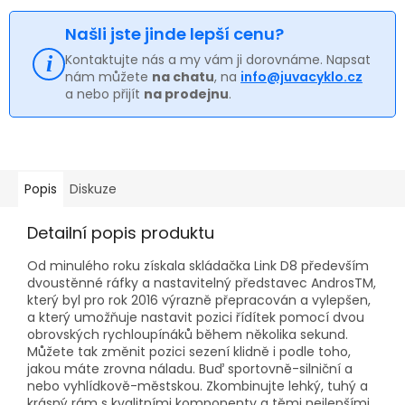
Našli jste jinde lepší cenu?
Kontaktujte nás a my vám ji dorovnáme. Napsat
nám můžete
na chatu
, na
info@juvacyklo.cz
a nebo přijít
na prodejnu
.
Popis
Diskuze
Detailní popis produktu
Od minulého roku získala skládačka Link D8 především
dvoustěnné ráfky a nastavitelný představec AndrosTM,
který byl pro rok 2016 výrazně přepracován a vylepšen,
a který umožňuje nastavit pozici řídítek pomocí dvou
obrovských rychloupínáků během několika sekund.
Můžete tak změnit pozici sezení klidně i podle toho,
jakou máte zrovna náladu. Buď sportovně-silniční a
nebo vyhlídkově-městskou. Zkombinujte lehký, tuhý a
krásný rám s kvalitními komponenty a těmi nejlepšími