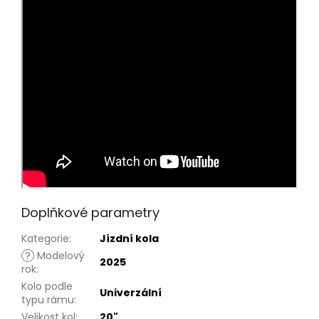
Doplňkové parametry
Kategorie
:
Jízdní kola
?
Modelový
2025
rok
:
Kolo podle
Univerzální
typu rámu
:
Velikost kol
:
20"