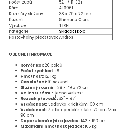
Počet zubů
52T / 11-32T
Rám
Al 6061
Rozměry složený
38 x 79 x 72 cm
Řazení
Shimano Claris
Výrobce
TERN
Kategorie
Skládací kola
Nastavitelný představec
Andros
OBECNÉ IFNROMACE
Roměr kol:
20 palců
Počet rychlostí:
8
Hmotnost:
12,1 kg
Čas složení:
10 sekund
Složený rozměr:
38 x 79 x 72 cm
Velikost rámu:
jedna velikost
Rozsah převodů:
33" - 87"
Vzdálenost:
Sedlovka k řidítkům: 60 cm
Vzdálenost:
Sedlo k pedálům: Min: 70 cm Max:
96 cm
Doporučená výška jezdce:
142 - 190 cm
Maximální hmotnost jezdce:
105 kg