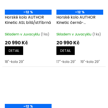
–12 %
–12 %
Horské kolo AUTHOR
Horské kolo AUTHOR
Kinetic ASL bílá/stříbrná
Kinetic černá-
matná/stříbrná/bílá
Skladem v Juvacyklu
(1 ks)
Skladem v Juvacyklu
(1 ks)
20 990 Kč
20 990 Kč
DETAIL
DETAIL
18"-kola 29"
17"-kola 29"
19"-kola 29"
21
–12 %