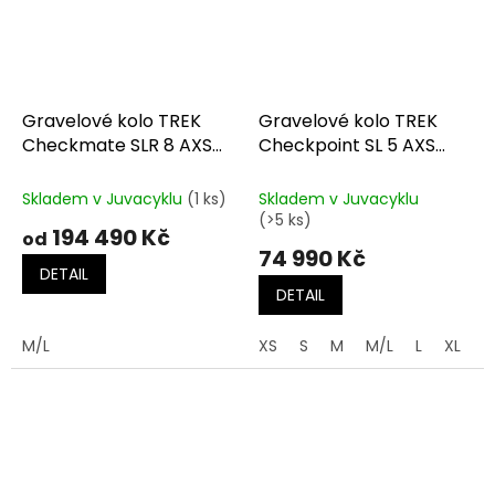
Gravelové kolo TREK
Gravelové kolo TREK
Checkmate SLR 8 AXS
Checkpoint SL 5 AXS
Matte Hex Blue/Plasma
Gen.3 Lava/Black Olive
Grey Pearl
Skladem v Juvacyklu
(1 ks)
Skladem v Juvacyklu
(>5 ks)
194 490 Kč
od
74 990 Kč
DETAIL
DETAIL
M/L
XS
S
M
M/L
L
XL