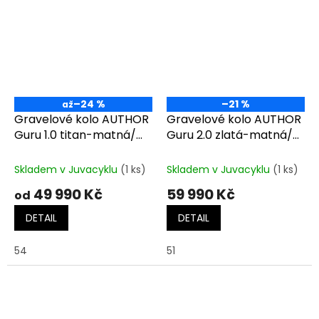
–24 %
–21 %
až
Gravelové kolo AUTHOR
Gravelové kolo AUTHOR
Guru 1.0 titan-matná/
Guru 2.0 zlatá-matná/
černá
černá
Skladem v Juvacyklu
(1 ks)
Skladem v Juvacyklu
(1 ks)
49 990 Kč
59 990 Kč
od
DETAIL
DETAIL
54
51