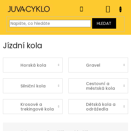
Přejít
na
NÁKUP
obsah
KOŠÍK
HLEDAT
Jízdní kola
Horská kola
Gravel
Cestovní a
Silniční kola
městská kola
Krosové a
Dětská kola a
trekingové kola
odrážedla
Ř