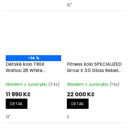
10"
–14 %
Dětské kolo TREK
Fitness kolo SPECIALIZED
Wahoo 26 White
Sirrus X 3.0 Gloss Rebel
Prismatic
Pink / Ashen Grey
Reflective
Skladem v Juvacyklu
(3 ks)
Skladem v Juvacyklu
(1 ks)
11 990 Kč
22 000 Kč
DETAIL
DETAIL
13"
S