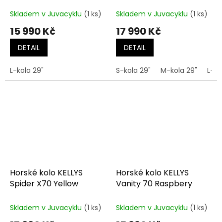
Thunderstorm Blue
Skladem v Juvacyklu
(1 ks)
Skladem v Juvacyklu
(1 ks)
15 990 Kč
17 990 Kč
DETAIL
DETAIL
L-kola 29"
S-kola 29"
M-kola 29"
L-ko
Horské kolo KELLYS
Horské kolo KELLYS
Spider X70 Yellow
Vanity 70 Raspbery
Skladem v Juvacyklu
(1 ks)
Skladem v Juvacyklu
(1 ks)