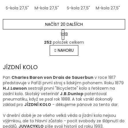
S-kola 27,5"
M-kola 27,5"
S-kola 27,5"
M-kola 27,5"
M
NAČÍST 20 DALŠÍCH
S
1
13
t
O
r
252
položek celkem
v
á
l
NAHORU
n
á
k
o
d
v
JÍZDNÍ KOLO
a
á
c
n
í
Pan
Charles Baron von Drais de Sauerbun
v roce 1817
í
p
představuje v Paříži první stroj s lidským pohonem. Roku 1879
r
H.J.Lawson
sestrojil první "Bicyclette" kolo s řetězem na
v
zadní kolo. Skotský veterinář
J.B.Dunlop
patentoval
k
pneumatiku, když se psal rok 1888. A tak vznikl dokonalý
y
základ pro
JÍZDNÍ KOLO
- děkujeme pánové za tento dar.
v
ý
V dnešní době je ze všeho velká věda a jízdní kola nejsou
p
výjimkou, ale to hlavní zůstalo - pocit svobody ze šlápnutí do
i
pedálů.
JUVACYKLO
píše svoji historii od roku 1993.