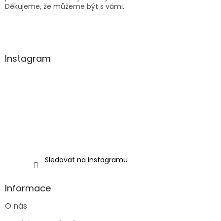
s
Děkujeme, že můžeme být s vámi.
u
Z
á
p
a
Instagram
t
í
Sledovat na Instagramu
Informace
O nás