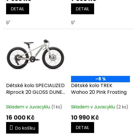
DETAIL
DETAIL
9"
9"
–8 %
Dětské kolo SPECIALIZED
Dětské kolo TREK
Riprock 20 GLOSS DUNE
Wahoo 20 Pink Frosting
WHITE PNGRN
Skladem v Juvacyklu
(1 ks)
Skladem v Juvacyklu
(2 ks)
16 000 Kč
10 990 Kč
DETAIL
Do košíku