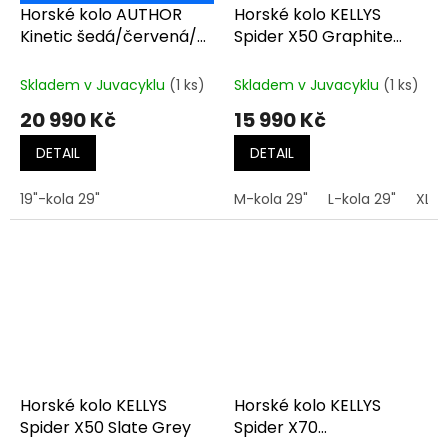
Horské kolo AUTHOR
Horské kolo KELLYS
Kinetic šedá/červená/
Spider X50 Graphite
černá
Grey
Skladem v Juvacyklu
(1 ks)
Skladem v Juvacyklu
(1 ks)
20 990 Kč
15 990 Kč
DETAIL
DETAIL
19"-kola 29"
M-kola 29"
L-kola 29"
XL-k
Horské kolo KELLYS
Horské kolo KELLYS
Spider X50 Slate Grey
Spider X70