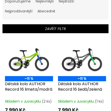
a
Doporučujeme
Nejlevnější
Nejdražší
z
e
Nejprodávanější
Abecedně
n
í
p
ZAVŘÍT FILTR
r
o
V
d
ý
u
p
k
i
t
s
ů
p
r
o
–11 %
–11 %
d
Dětské kolo AUTHOR
Dětské kolo AUTHOR
u
Record 16 limeta/modrá
Record 16 šedá/zelená
k
t
Skladem v Juvacyklu
(2 ks)
Skladem v Juvacyklu
(1 ks)
ů
7 990 Kč
7 990 Kč