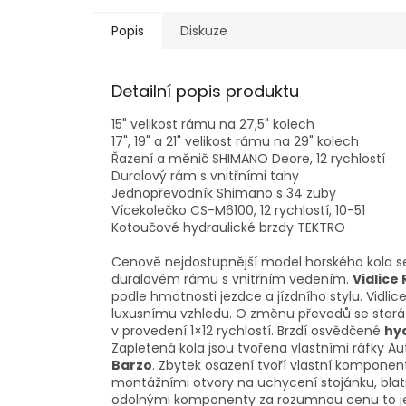
Popis
Diskuze
Detailní popis produktu
15" velikost rámu na 27,5" kolech
17", 19" a 21" velikost rámu na 29" kolech
Řazení a měnič SHIMANO Deore, 12 rychlostí
Duralový rám s vnitřními tahy
Jednopřevodník Shimano s 34 zuby
Vícekolečko CS-M6100, 12 rychlostí, 10-51
Kotoučové hydraulické brzdy TEKTRO
Cenově nejdostupnější model horského kola se
duralovém rámu s vnitřním vedením.
Vidlice
podle hmotnosti jezdce a jízdního stylu. Vidlic
luxusnímu vzhledu. O změnu převodů se stará
v provedení 1×12 rychlostí. Brzdí osvědčené
hy
Zapletená kola jsou tvořena vlastními ráfky A
Barzo
. Zbytek osazení tvoří vlastní komponen
montážními otvory na uchycení stojánku, blatn
odolnými komponenty za rozumnou cenu to 