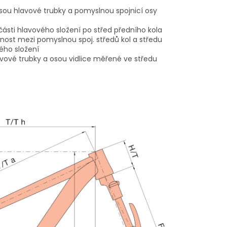
sou hlavové trubky a pomyslnou spojnicí osy
 části hlavového složení po střed předního kola
nost mezi pomyslnou spoj. středů kol a středu
ého složení
avové trubky a osou vidlice měřené ve středu