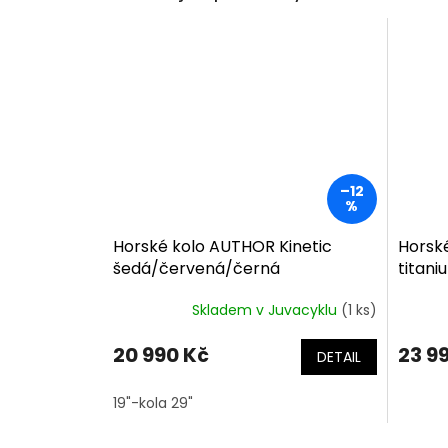
–12
%
Horské kolo AUTHOR Kinetic
Horsk
šedá/červená/černá
titan
Skladem v Juvacyklu
(1 ks)
20 990 Kč
23 9
DETAIL
19"-kola 29"