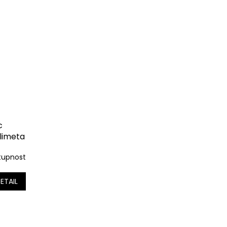
c
limeta
tupnost
ETAIL