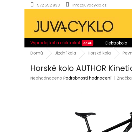
Přejít
572 552 833
info@juvacyklo.cz
na
obsah
Výprodej kol a elektrokol
Elektrokola
Domů
Jízdní kola
Horská kola
Pev
Horské kolo AUTHOR Kineti
Průměrné
Neohodnoceno
Podrobnosti hodnocení
Značka
hodnocení
produktu
je
0,0
z
5
hvězdiček.