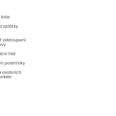
 kola
a splátky
ř odstoupení
uvy
ční řád
ní podmínky
 osobních
ookies