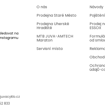
O nás
Návody
Prodejna Staré Město
Pojištění
Prodejna Uherské
Prodej n
Hradiště
ESSOX
Sledovat na
MTB JUVA-AMTECH
Formulá
Instagramu
Maraton
od smlo
Servisní místa
Reklama
Obchod
Ochrana
údajů-c
@
juvacyklo.cz
52 833