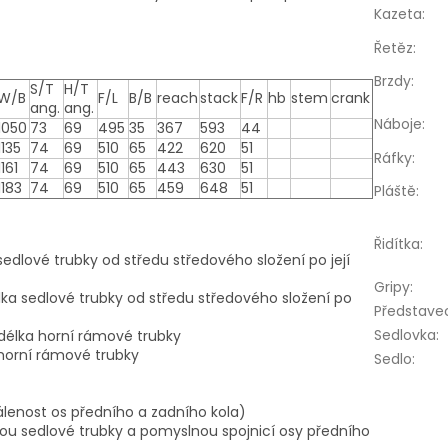
Kazeta
:
Řetěz
:
Brzdy
:
S/T
H/T
W/B
F/L
B/B
reach
stack
F/R
hb
stem
crank
ang.
ang.
Náboje
:
1050
73
69
495
35
367
593
44
1135
74
69
510
65
422
620
51
Ráfky
:
1161
74
69
510
65
443
630
51
1183
74
69
510
65
459
648
51
Pláště
:
Řidítka
:
sedlové trubky od středu středového složení po její
Gripy
:
lka sedlové trubky od středu středového složení po
Představe
Sedlovka
:
í délka horní rámové trubky
 horní rámové trubky
Sedlo
:
álenost os předního a zadního kola)
sou sedlové trubky a pomyslnou spojnicí osy předního