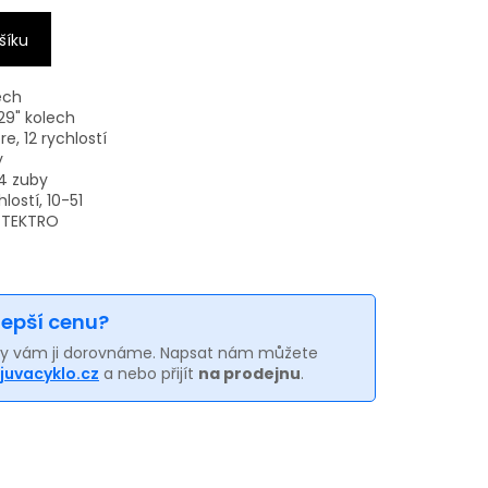
šíku
ech
 29" kolech
, 12 rychlostí
y
4 zuby
lostí, 10-51
y TEKTRO
 lepší cenu?
my vám ji dorovnáme. Napsat nám můžete
juvacyklo.cz
a nebo přijít
na prodejnu
.