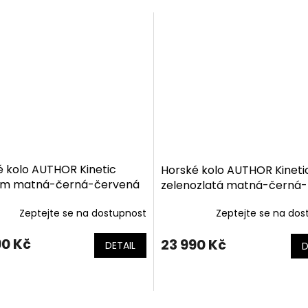
é kolo AUTHOR Kinetic
Horské kolo AUTHOR Kineti
ium matná-černá-červená
zelenozlatá matná-černá-
Zeptejte se na dostupnost
Zeptejte se na dos
90 Kč
23 990 Kč
DETAIL
D