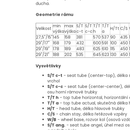
ducha.
Geometrie rámu
min
max
S/T
S/T
T/T
T/T
Velikost
H/Tt
C/S
výška
výška
c-t
c-c
h
a
27,5"/15"
145
158
381
570
537
90
435
29"/17"
168
179
432
600
591
100
450
29"/19"
178
189
483
625
610
115
450
29"/21"
188
202
535
645
623
130
450
Vysvětlivky
S/T c-t
- seat tube (center-top), délka 
vrchol
S/T c-c
- seat tube (center-center), dé
osu horní rámové trubky
T/T h
- top tube horizontal, horizontáln
T/T a
- top tube actual, skutečná délka
H/T
- head tube, délka hlavové trubky
C/S
- chain stay, délka řetězové vzpěry
W/B
- wheel base, rozvor kol (osová vzd
S/T ang.
- seat tube angel, úhel mezi o