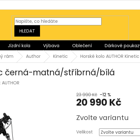
HLEDAT
Jízdní kola
Výbava
Oblečení
Dárkové poukaz
ný rám
Author
Kinetic
Horské kolo AUTHOR Kinetic
c černá-matná/stříbrná/bílá
:
AUTHOR
23 990 Kč
–12 %
20 990 Kč
Měrná
Zvolte variantu
cena:
Velikost