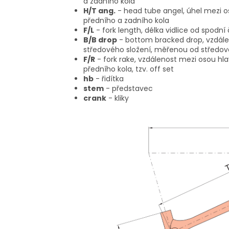
a zadního kola
H/T ang.
- head tube angel, úhel mezi o
předního a zadního kola
F/L
- fork length, délka vidlice od spodní
B/B drop
- bottom bracked drop, vzdále
středového složení, měřenou od středov
F/R
- fork rake, vzdálenost mezi osou hl
předního kola, tzv. off set
hb
- řidítka
stem
- představec
crank
- kliky