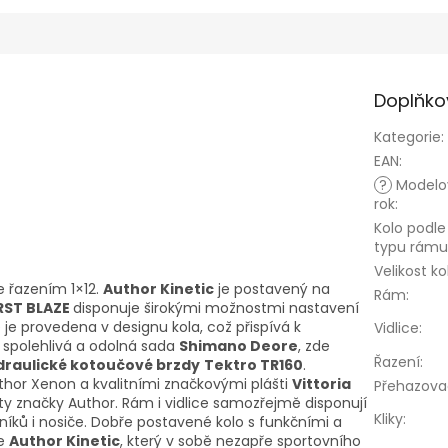
Doplňko
Kategorie
:
EAN
:
?
Modelo
rok
:
Kolo podle
typu rámu
Velikost ko
 řazením 1×12.
Author Kinetic
je postavený na
Rám
:
 RST BLAZE
disponuje širokými možnostmi nastavení
e je provedena v designu kola, což přispívá k
Vidlice
:
 spolehlivá a odolná sada
Shimano Deore
, zde
Řazení
:
draulické kotoučové brzdy
Tektro TR160
.
uthor Xenon a kvalitními značkovými plášti
Vittoria
Přehazova
ty značky Author. Rám i vidlice samozřejmě disponují
Kliky
:
íků i nosiče. Dobře postavené kolo s funkčními a
je
Author Kinetic
, který v sobě nezapře sportovního