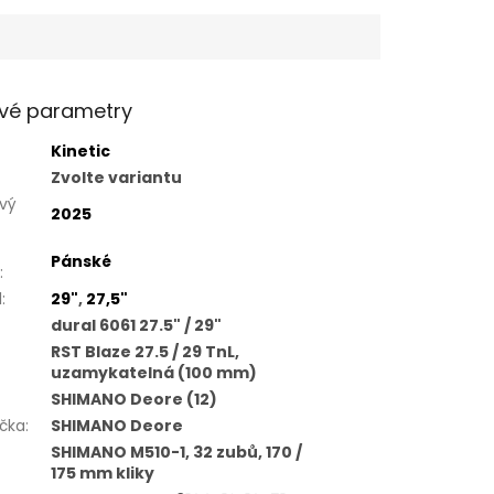
vé parametry
Kinetic
Zvolte variantu
vý
2025
Pánské
:
l
:
29"
,
27,5"
dural 6061 27.5" / 29"
RST Blaze 27.5 / 29 TnL,
uzamykatelná (100 mm)
SHIMANO Deore (12)
čka
:
SHIMANO Deore
SHIMANO M510-1, 32 zubů, 170 /
175 mm kliky