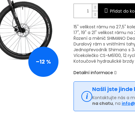
Přidat do ko
15" velikost rámu na 27,5" kol
17", 19" a 21" velikost rámu na
Řazení a měnič SHIMANO Deore
Duralový rám s vnitřními tah
Jednopřevodník Shimano s 3
Vícekolečko CS-M6100, 12 rych
–12 %
Kotoučové hydraulické brzd
Detailní informace
Našli jste jinde
Kontaktujte nás a 
na chatu
, na
info@