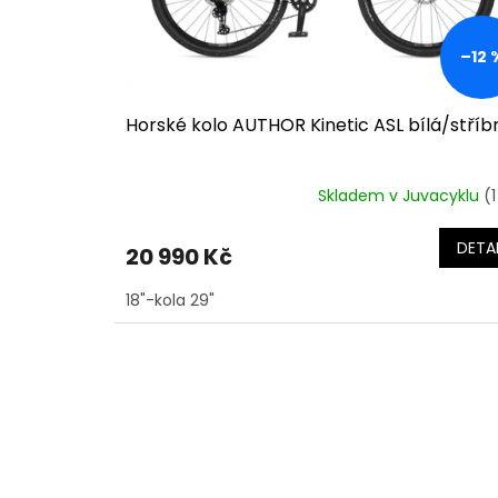
u
k
–12 
t
ů
Horské kolo AUTHOR Kinetic ASL bílá/stříb
Skladem v Juvacyklu
(1
DETAI
20 990 Kč
18"-kola 29"