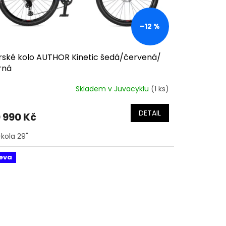
–12 %
rské kolo AUTHOR Kinetic šedá/červená/
rná
Skladem v Juvacyklu
(1 ks)
DETAIL
 990 Kč
-kola 29"
eva