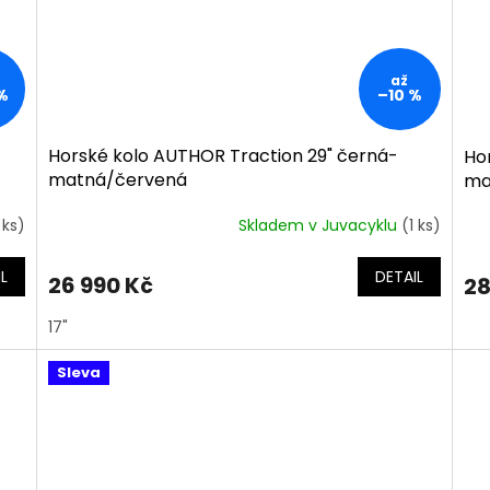
až
%
–10 %
Horské kolo AUTHOR Traction 29" černá-
Ho
matná/červená
ma
 ks)
Skladem v Juvacyklu
(1 ks)
L
DETAIL
26 990 Kč
28
17"
Sleva