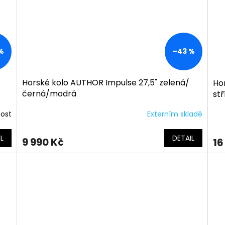
%
–43 %
Horské kolo AUTHOR Impulse 27,5" zelená/
Ho
černá/modrá
st
nost
Externím skladě
L
DETAIL
9 990 Kč
16