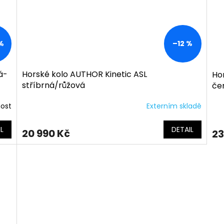
%
–12 %
á-
Horské kolo AUTHOR Kinetic ASL
Ho
stříbrná/růžová
če
nost
Externím skladě
L
DETAIL
20 990 Kč
23