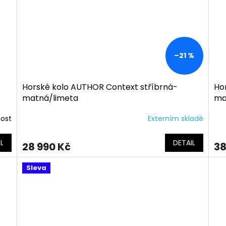
–21 %
Horské kolo AUTHOR Context stříbrná-
Ho
matná/limeta
ma
nost
Externím skladě
L
DETAIL
28 990 Kč
38
Sleva