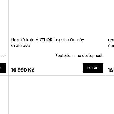
-
Horské kolo AUTHOR Impulse černá-
Ho
oranžová
če
nost
Zeptejte se na dostupnost
L
DETAIL
16 990 Kč
16