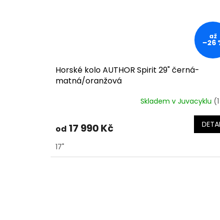
až
–26 
Horské kolo AUTHOR Spirit 29" černá-
matná/oranžová
Skladem v Juvacyklu
(1
DETAI
17 990 Kč
od
17"