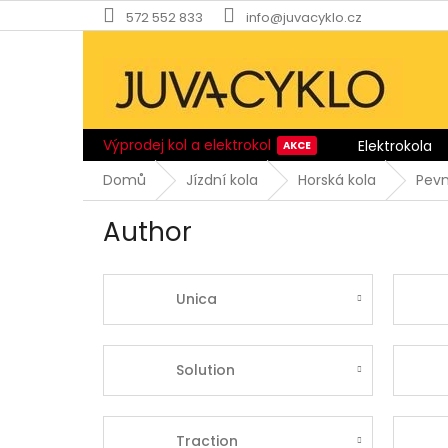
Přejít
572 552 833
info@juvacyklo.cz
na
obsah
Výprodej kol a elektrokol
Elektrokola
Domů
Jízdní kola
Horská kola
Pev
Author
Unica
Solution
Traction