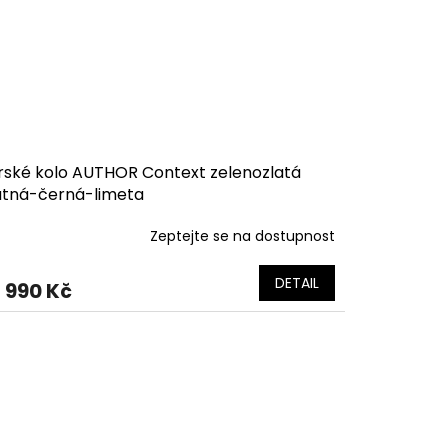
rské kolo AUTHOR Context zelenozlatá
tná-černá-limeta
Zeptejte se na dostupnost
DETAIL
 990 Kč