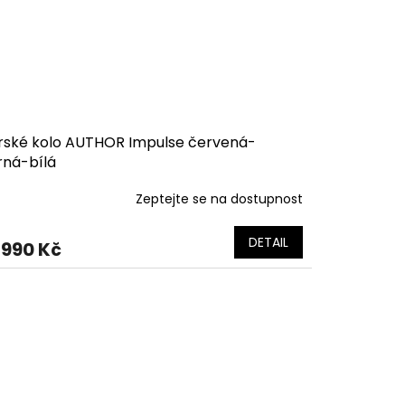
rské kolo AUTHOR Impulse červená-
rná-bílá
Zeptejte se na dostupnost
DETAIL
 990 Kč