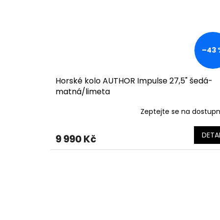
–43 
Horské kolo AUTHOR Impulse 27,5" šedá-
matná/limeta
Zeptejte se na dostup
DETAI
9 990 Kč