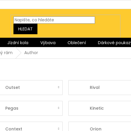
HLEDAT
Jízdní kola
Výbava
Oblečení
Dárkové poukaz
ný rám
Author
Outset
Rival
Pegas
Kinetic
Context
Orion