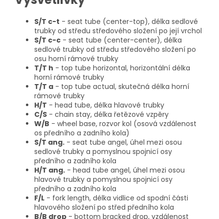
S/T c-t
- seat tube (center-top), délka sedlové
trubky od středu středového složení po její vrchol
S/T c-c
- seat tube (center-center), délka
sedlové trubky od středu středového složení po
osu horní rámové trubky
T/T h
- top tube horizontal, horizontální délka
horní rámové trubky
T/T a
- top tube actual, skutečná délka horní
rámové trubky
H/T
- head tube, délka hlavové trubky
C/S
- chain stay, délka řetězové vzpěry
W/B
- wheel base, rozvor kol (osová vzdálenost
os předního a zadního kola)
S/T ang.
- seat tube angel, úhel mezi osou
sedlové trubky a pomyslnou spojnicí osy
předního a zadního kola
H/T ang.
- head tube angel, úhel mezi osou
hlavové trubky a pomyslnou spojnicí osy
předního a zadního kola
F/L
- fork length, délka vidlice od spodní části
hlavového složení po střed předního kola
B/B drop
- bottom bracked drop, vzdálenost