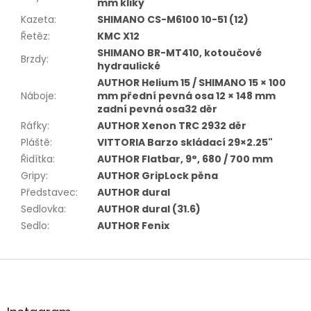
mm kliky
Kazeta
:
SHIMANO CS-M6100 10-51 (12)
Řetěz
:
KMC X12
SHIMANO BR-MT410, kotoučové
Brzdy
:
hydraulické
AUTHOR Helium 15 / SHIMANO 15 × 100
Náboje
:
mm přední pevná osa 12 × 148 mm
zadní pevná osa32 děr
Ráfky
:
AUTHOR Xenon TRC 2932 děr
Pláště
:
VITTORIA Barzo skládací 29×2.25"
Řidítka
:
AUTHOR Flatbar, 9°, 680 / 700 mm
Gripy
:
AUTHOR GripLock pěna
Představec
:
AUTHOR dural
Sedlovka
:
AUTHOR dural (31.6)
Sedlo
:
AUTHOR Fenix
Z
á
p