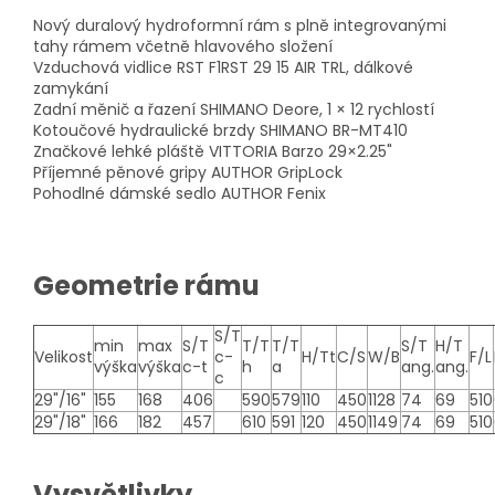
Nový duralový hydroformní rám s plně integrovanými
tahy rámem včetně hlavového složení
Vzduchová vidlice RST F1RST 29 15 AIR TRL, dálkové
zamykání
Zadní měnič a řazení SHIMANO Deore, 1 × 12 rychlostí
Kotoučové hydraulické brzdy SHIMANO BR-MT410
Značkové lehké pláště VITTORIA Barzo 29×2.25"
Příjemné pěnové gripy AUTHOR GripLock
Pohodlné dámské sedlo AUTHOR Fenix
Geometrie rámu
S/T
min
max
S/T
T/T
T/T
S/T
H/T
Velikost
c-
H/Tt
C/S
W/B
F/L
výška
výška
c-t
h
a
ang.
ang.
c
29"/16"
155
168
406
590
579
110
450
1128
74
69
510
29"/18"
166
182
457
610
591
120
450
1149
74
69
510
Vysvětlivky