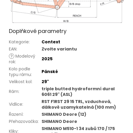
Doplňkové parametry
Kategorie
:
Context
EAN
:
Zvolte variantu
?
Modelový
2025
rok
:
Kolo podle
Pánské
typu rámu
:
Velikost kol
:
29"
triple butted hydroformní dural
Rám
:
6061 29" (ASL)
RST F1RST 29 15 TRL, vzduchová,
Vidlice
:
dálkově uzamykatelná (100 mm)
Řazení
:
SHIMANO Deore (12)
Přehazovačka
:
SHIMANO Deore
SHIMANO M510-1 34 zubů 170 / 175
Kliky
: