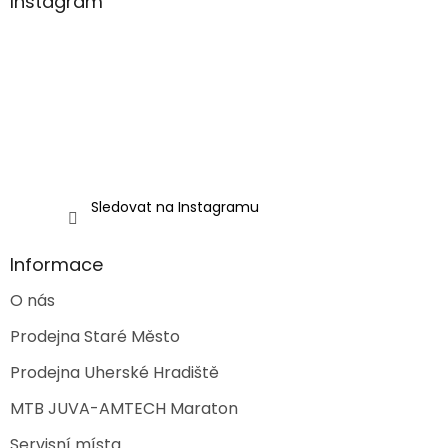
a
Instagram
t
í
Sledovat na Instagramu
Informace
O nás
Prodejna Staré Město
Prodejna Uherské Hradiště
MTB JUVA-AMTECH Maraton
Servisní místa