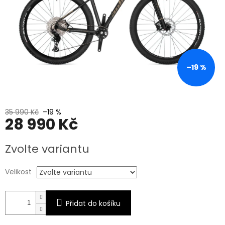
–19 %
35 990 Kč
–19 %
28 990 Kč
Měrná
Zvolte variantu
cena:
Velikost
Přidat do košíku