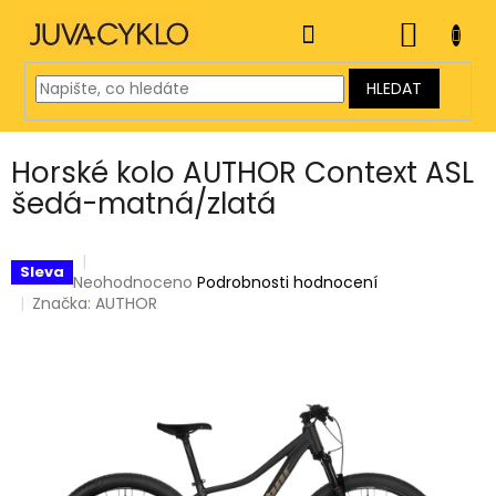
Přejít
na
NÁKUP
obsah
KOŠÍK
HLEDAT
Horské kolo AUTHOR Context ASL
šedá-matná/zlatá
Sleva
Průměrné
Neohodnoceno
Podrobnosti hodnocení
hodnocení
Značka:
AUTHOR
produktu
je
0,0
z
5
hvězdiček.