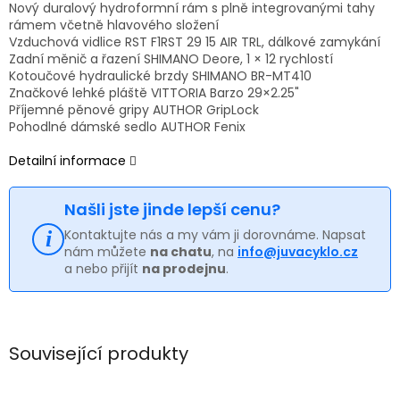
Nový duralový hydroformní rám s plně integrovanými tahy
rámem včetně hlavového složení
Vzduchová vidlice RST F1RST 29 15 AIR TRL, dálkové zamykání
Zadní měnič a řazení SHIMANO Deore, 1 × 12 rychlostí
Kotoučové hydraulické brzdy SHIMANO BR-MT410
Značkové lehké pláště VITTORIA Barzo 29×2.25"
Příjemné pěnové gripy AUTHOR GripLock
Pohodlné dámské sedlo AUTHOR Fenix
Detailní informace
Našli jste jinde lepší cenu?
Kontaktujte nás a my vám ji dorovnáme. Napsat
nám můžete
na chatu
, na
info@juvacyklo.cz
a nebo přijít
na prodejnu
.
Související produkty