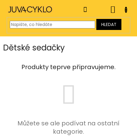
Přejít
na
NÁKUP
obsah
KOŠÍK
HLEDAT
Dětské sedačky
Produkty teprve připravujeme.
Můžete se ale podívat na ostatní
kategorie.