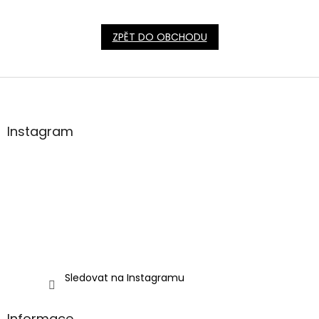
ZPĚT DO OBCHODU
Z
á
p
a
Instagram
t
í
Sledovat na Instagramu
Informace