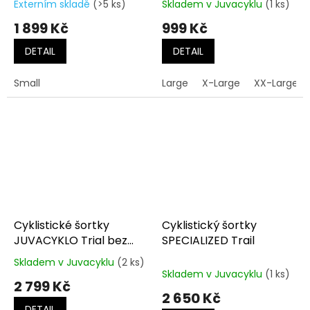
Externím skladě
(>5 ks)
Skladem v Juvacyklu
(1 ks)
1 899 Kč
999 Kč
DETAIL
DETAIL
Small
Large
X-Large
XX-Large
Cyklistické šortky
Cyklistický šortky
JUVACYKLO Trial bez
SPECIALIZED Trail
vnitřních kalhot
Skladem v Juvacyklu
(2 ks)
Průměrné
Skladem v Juvacyklu
(1 ks)
hodnocení
2 799 Kč
produktu
2 650 Kč
je
DETAIL