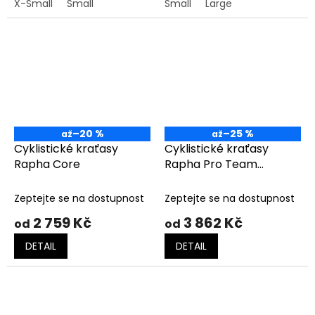
X-Small
Small
Small
Large
–20 %
–25 %
až
až
Cyklistické kraťasy
Cyklistické kraťasy
Rapha Core
Rapha Pro Team
Training
Zeptejte se na dostupnost
Zeptejte se na dostupnost
2 759 Kč
3 862 Kč
od
od
DETAIL
DETAIL