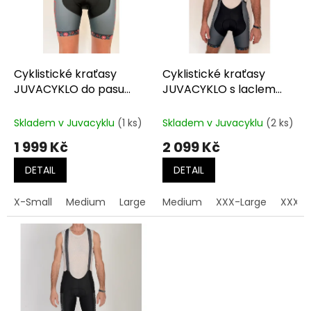
t
s
ů
p
r
o
d
Cyklistické kraťasy
Cyklistické kraťasy
u
JUVACYKLO do pasu
JUVACYKLO s laclem
k
dámské
krátké
t
Skladem v Juvacyklu
(1 ks)
Skladem v Juvacyklu
(2 ks)
ů
1 999 Kč
2 099 Kč
DETAIL
DETAIL
X-Small
Medium
Large
X-Large
Medium
XXX-Large
XXXX-