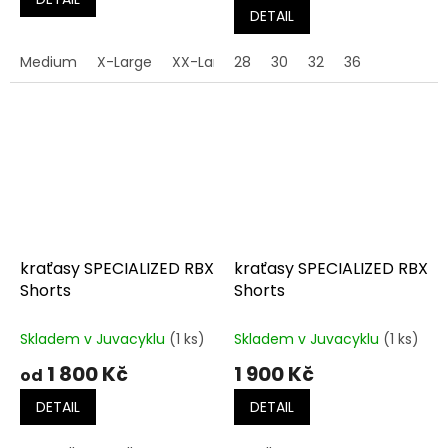
4,5
DETAIL
z
5
Medium
X-Large
XX-Large
28
30
32
36
hvězdiček.
kraťasy SPECIALIZED RBX
kraťasy SPECIALIZED RBX
Shorts
Shorts
Skladem v Juvacyklu
(1 ks)
Skladem v Juvacyklu
(1 ks)
1 800 Kč
1 900 Kč
od
DETAIL
DETAIL