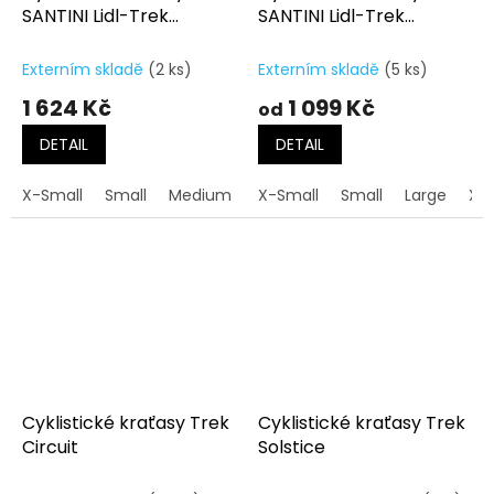
SANTINI Lidl-Trek
SANTINI Lidl-Trek
Women's Replica
Women's Replica
Externím skladě
(2 ks)
Externím skladě
(5 ks)
1 624 Kč
1 099 Kč
od
DETAIL
DETAIL
X-Small
Small
Medium
Large
X-Small
Small
Large
X-
Cyklistické kraťasy Trek
Cyklistické kraťasy Trek
Circuit
Solstice