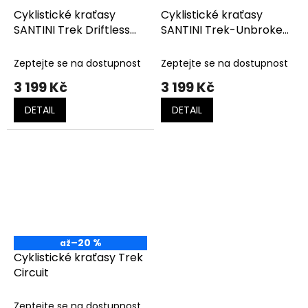
Cyklistické kraťasy
Cyklistické kraťasy
SANTINI Trek Driftless
SANTINI Trek-Unbroken
Team Replica
XC Team Replica
Zeptejte se na dostupnost
Zeptejte se na dostupnost
3 199 Kč
3 199 Kč
DETAIL
DETAIL
–20 %
až
Cyklistické kraťasy Trek
Circuit
Zeptejte se na dostupnost