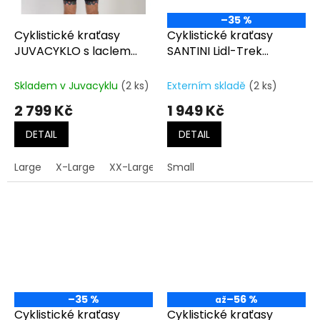
–35 %
Cyklistické kraťasy
Cyklistické kraťasy
JUVACYKLO s laclem
SANTINI Lidl-Trek
krátké s kapsou
Replica
Skladem v Juvacyklu
(2 ks)
Externím skladě
(2 ks)
2 799 Kč
1 949 Kč
DETAIL
DETAIL
Large
X-Large
XX-Large
Small
–35 %
–56 %
až
Cyklistické kraťasy
Cyklistické kraťasy