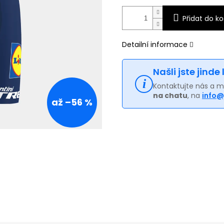
Přidat do ko
Detailní informace
Našli jste jinde
Kontaktujte nás a 
na chatu
, na
info@
až –56 %