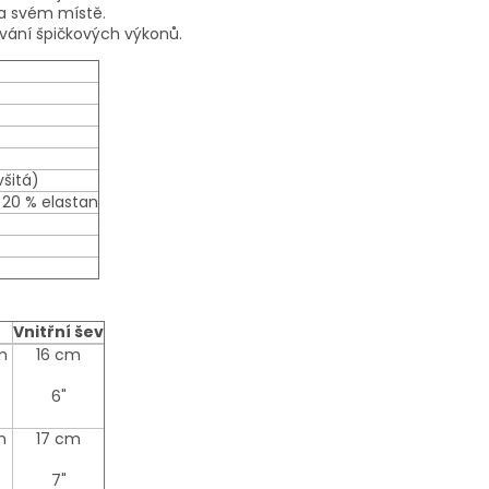
 na svém místě.
ávání špičkových výkonů.
všitá)
 20 % elastan
Vnitřní šev
m
16 cm
6"
m
17 cm
7"