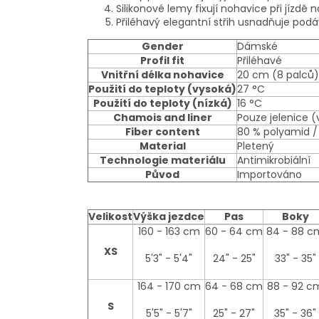
Silikonové lemy fixují nohavice při jízdě
Přiléhavý elegantní střih usnadňuje pod
Gender
Dámské
Profil fit
Přiléhavé
Vnitřní délka nohavice
20 cm (8 palců)
Použití do teploty (vysoká)
27 °C
Použití do teploty (nízká)
16 °C
Chamois and liner
Pouze jelenice (
Fiber content
80 % polyamid /
Material
Pletený
Technologie materiálu
Antimikrobiální
Původ
Importováno
Velikost
Výška jezdce
Pas
Boky
size-
160 - 163 cm
60 - 64 cm
84 - 88 c
table
XS
5'3" - 5'4"
24" - 25"
33" - 35"
164 - 170 cm
64 - 68 cm
88 - 92 c
S
5'5" - 5'7"
25" - 27"
35" - 36"