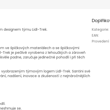
Doplňko
ím designem týmu Lidl-Trek.
Kategorie
:
EAN
:
Provedení
em ve špičkových materiálech a se špičkovými
dl-Trek je pečlivě vyrobena z lehoučkých a zároveň
věle padne, zaručuje jedinečné pohodlí i při těch
dě vyobrazeným týmovým logem Lidl-Trek. Santini své
ání, nadšení, inovace a zkušeností z nejnáročnějších
dlí.
neshrnuje se.