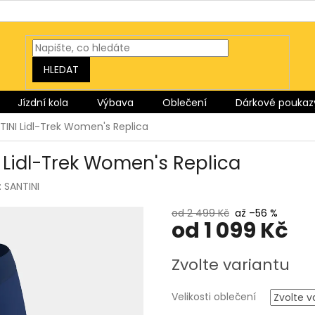
HLEDAT
Jízdní kola
Výbava
Oblečení
Dárkové poukaz
NTINI Lidl-Trek Women's Replica
I Lidl-Trek Women's Replica
:
SANTINI
od 2 499 Kč
až –56 %
od
1 099 Kč
Měrná
Zvolte variantu
cena:
Velikosti oblečení