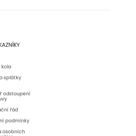
KAZNÍKY
 kola
a splátky
ř odstoupení
uvy
ční řád
ní podmínky
 osobních