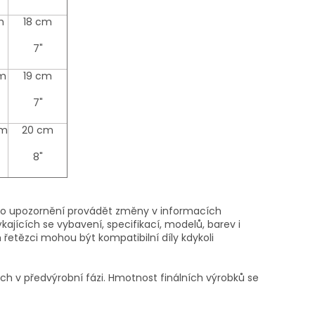
m
18 cm
7"
cm
19 cm
7"
cm
20 cm
8"
ího upozornění provádět změny v informacích
ajících se vybavení, specifikací, modelů, barev i
etězci mohou být kompatibilní díly kdykoli
 v předvýrobní fázi. Hmotnost finálních výrobků se