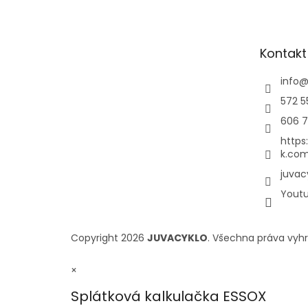
Kontakt
info
572 5
606 7
https
k.com
juvac
Yout
Copyright 2026
JUVACYKLO
. Všechna práva vyh
×
Splátková kalkulačka ESSOX