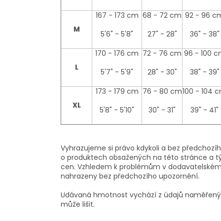
167 - 173 cm
68 - 72 cm
92 - 96 c
M
5'6" - 5'8"
27" - 28"
36" - 38"
170 - 176 cm
72 - 76 cm
96 - 100 
L
5'7" - 5'9"
28" - 30"
38" - 39"
173 - 179 cm
76 - 80 cm
100 - 104 
XL
5'8" - 5'10"
30" - 31"
39" - 41"
Vyhrazujeme si právo kdykoli a bez předchoz
o produktech obsažených na této stránce a týk
cen. Vzhledem k problémům v dodavatelském ř
nahrazeny bez předchozího upozornění.
Udávaná hmotnost vychází z údajů naměřených
může lišit.