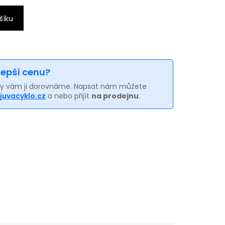
šíku
 lepší cenu?
my vám ji dorovnáme. Napsat nám můžete
juvacyklo.cz
a nebo přijít
na prodejnu
.