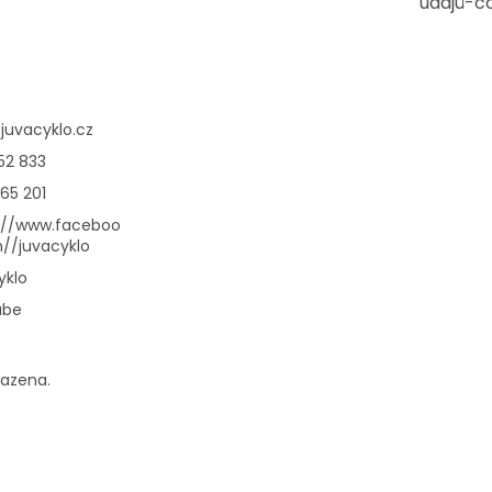
údajů-c
@
juvacyklo.cz
52 833
65 201
://www.faceboo
//juvacyklo
yklo
ube
razena.