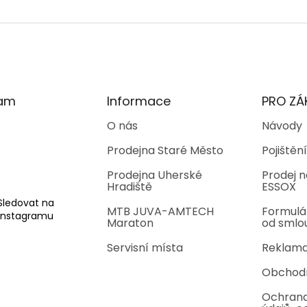
ram
Informace
PRO ZÁ
O nás
Návody
Prodejna Staré Město
Pojištění
Prodejna Uherské
Prodej n
Hradiště
ESSOX
Sledovat na
MTB JUVA-AMTECH
Formulá
Instagramu
Maraton
od smlo
Servisní místa
Reklama
Obchod
Ochrana