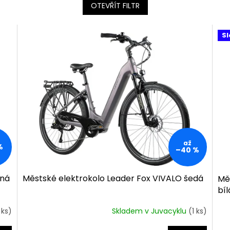
OTEVŘÍT FILTR
Sl
až
%
–40 %
rná
Městské elektrokolo Leader Fox VIVALO šedá
Mě
bíl
 ks)
Skladem v Juvacyklu
(1 ks)