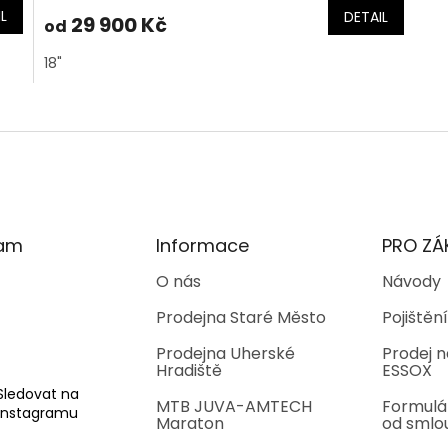
L
DETAIL
29 900 Kč
od
18"
O
v
l
á
d
a
c
í
ram
Informace
PRO ZÁ
p
r
O nás
Návody
v
Prodejna Staré Město
Pojištění
k
y
Prodejna Uherské
Prodej n
v
Hradiště
ESSOX
ý
p
Sledovat na
MTB JUVA-AMTECH
Formulá
i
Instagramu
Maraton
od smlo
s