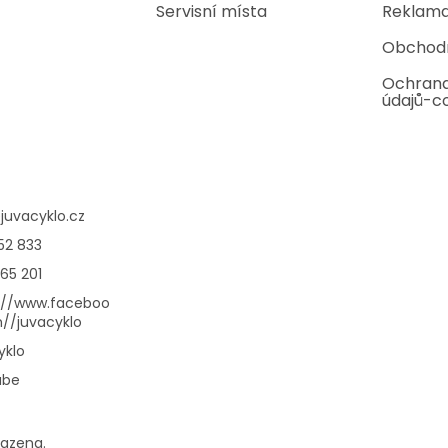
u
Servisní místa
Reklama
Obchod
Ochrana
údajů-c
@
juvacyklo.cz
52 833
65 201
://www.faceboo
//juvacyklo
yklo
ube
razena.