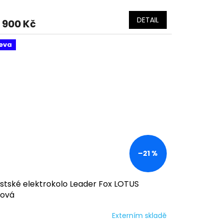
DETAIL
 900 Kč
eva
–21 %
stské elektrokolo Leader Fox LOTUS
žová
Externím skladě