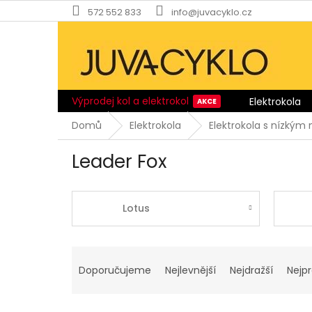
Přejít
572 552 833
info@juvacyklo.cz
na
obsah
Výprodej kol a elektrokol
Elektrokola
Domů
Elektrokola
Elektrokola s nízký
Leader Fox
Lotus
Ř
a
Doporučujeme
Nejlevnější
Nejdražší
Nejp
z
e