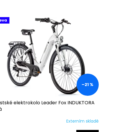
eva
–21 %
stské elektrokolo Leader Fox INDUKTORA
á
Externím skladě