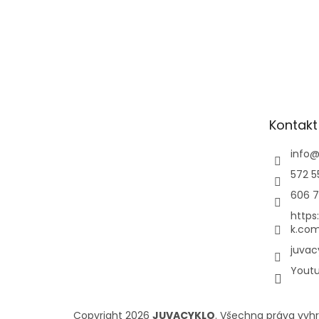
Kontakt
info
572 5
606 7
https
k.com
juvac
Yout
Copyright 2026
JUVACYKLO
. Všechna práva vyh