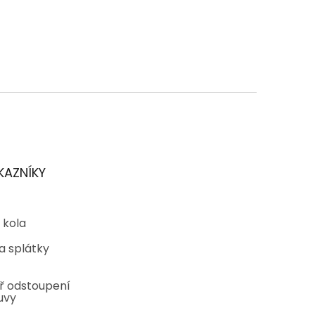
KAZNÍKY
 kola
a splátky
ř odstoupení
uvy