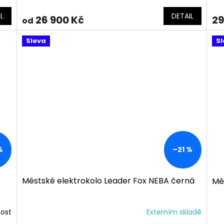
L
DETAIL
26 900 Kč
29
od
Sleva
Sl
%
–21 %
Městské elektrokolo Leader Fox NEBA černá
Mě
nost
Externím skladě