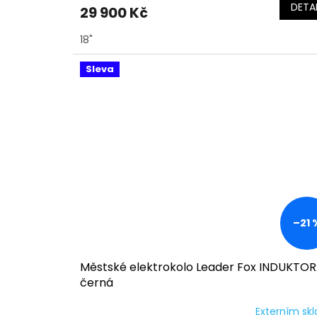
DETAI
29 900 Kč
18"
Sleva
–21 
Městské elektrokolo Leader Fox INDUKTO
černá
Externím sk