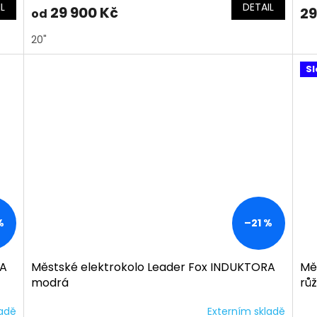
L
DETAIL
29 900 Kč
29
od
20"
Sl
%
–21 %
RA
Městské elektrokolo Leader Fox INDUKTORA
Mě
modrá
rů
ladě
Externím skladě