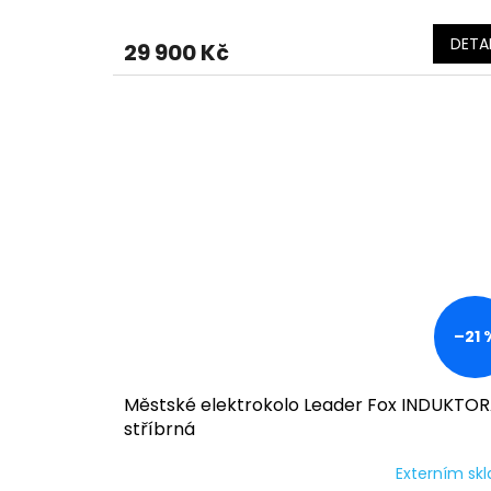
DETAI
29 900 Kč
–21 
Městské elektrokolo Leader Fox INDUKTO
stříbrná
Externím sk