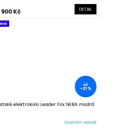
DETAIL
 900 Kč
eva
až
–21 %
stské elektrokolo Leader Fox NEBA modrá
Externím skladě