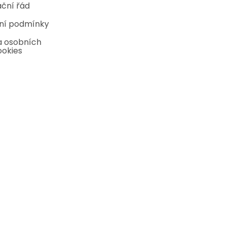
ční řád
ní podmínky
 osobních
ookies