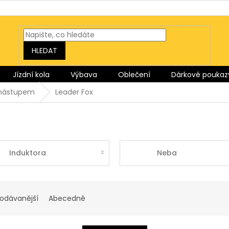
HLEDAT
Jízdní kola
Výbava
Oblečení
Dárkové poukaz
m nástupem
Leader Fox
Induktora
Neba
rodávanější
Abecedně