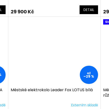
L
DETAIL
29 900 Kč
29
Sl
až
%
–29 %
RA
Městské elektrokolo Leader Fox LOTUS bílá
Mě
rů
ladě
Externím skladě