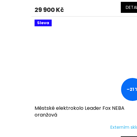
DETAI
29 900 Kč
Sleva
–21 
Městské elektrokolo Leader Fox NEBA
oranžová
Externím sk