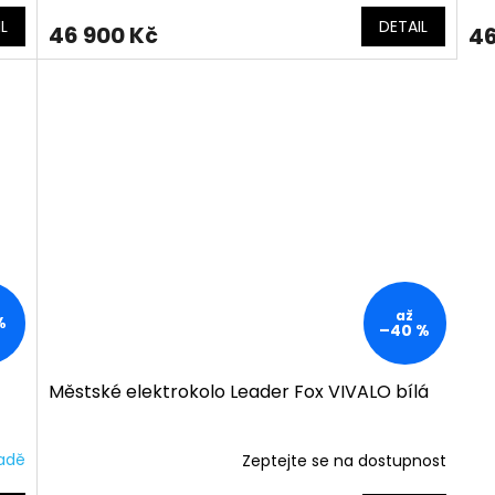
L
DETAIL
46 900 Kč
46
až
%
–40 %
Městské elektrokolo Leader Fox VIVALO bílá
ladě
Zeptejte se na dostupnost