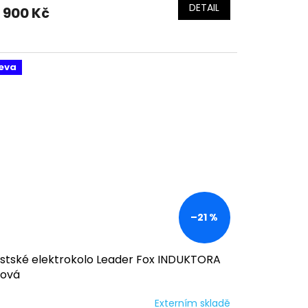
DETAIL
 900 Kč
eva
–21 %
stské elektrokolo Leader Fox INDUKTORA
žová
Externím skladě