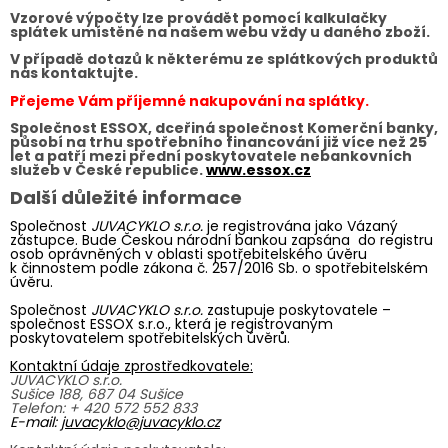
Vzorové výpočty lze provádět pomocí kalkulačky
splátek umístěné na našem webu vždy u daného zboží.
V případě dotazů k některému ze splátkových produktů
nás kontaktujte.
Přejeme Vám příjemné nakupování na splátky.
Společnost ESSOX, dceřiná společnost Komerční banky,
působí na trhu spotřebního financování již více než 25
let a patří mezi přední poskytovatele nebankovních
služeb v České republice.
www.essox.cz
Další důležité informace
Společnost
JUVACYKLO s.r.o.
je registrována jako Vázaný
zástupce. Bude Českou národní bankou zapsána do registru
osob oprávněných v oblasti spotřebitelského úvěru
k činnostem podle zákona č. 257/2016 Sb. o spotřebitelském
úvěru.
Společnost
JUVACYKLO s.r.o.
zastupuje poskytovatele –
společnost ESSOX s.r.o., která je registrovaným
poskytovatelem spotřebitelských úvěrů.
Kontaktní údaje zprostředkovatele:
JUVACYKLO s.r.o.
Sušice 188, 687 04 Sušice
Telefon: + 420 572 552 833
E-mail:
juvacyklo@juvacyklo.cz