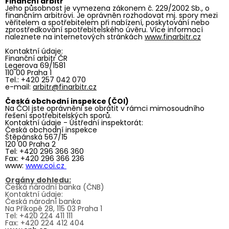
Finanční arbitr
Jeho působnost je vymezena zákonem č. 229/2002 Sb., o
finančním arbitrovi. Je oprávněn rozhodovat mj. spory mezi
věřitelem a spotřebitelem při nabízení, poskytování nebo
zprostředkování spotřebitelského úvěru. Více informací
naleznete na internetových stránkách
www.finarbitr.cz
Kontaktní údaje:
Finanční arbitr ČR
Legerova 69/1581
110 00 Praha 1
Tel.: +420 257 042 070
e-mail:
arbitr@finarbitr.cz
Česká obchodní inspekce (ČOI)
Na ČOI jste oprávněni se obrátit v rámci mimosoudního
řešení spotřebitelských sporů.
Kontaktní údaje - Ústřední inspektorát:
Česká obchodní inspekce
Štěpánská 567/15
120 00 Praha 2
Tel: +420 296 366 360
Fax: +420 296 366 236
www:
www.coi.cz
Orgány dohledu:
Česká národní banka (ČNB)
Kontaktní údaje:
Česká národní banka
Na Příkopě 28, 115 03 Praha 1
Tel: +420 224 411 111
Fax: +420 224 412 404