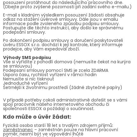
posouzení protáhnout do následujícího pracovního dne.
(Dbejte proto zvýšené pozornosti při zadání svého e-mailu.)
E-mail s kladným výsledkem posouzení žádosti obsahuje
odkaz na stažení úvěrové smlouvy. Dále jsou v emailu
informace podle zvoleného způsobu podpisu smlouvy.
Postupujte dle těchto instrukcí, aby došlo ke správnému
podepsání smlouvy.
Po dokončení podpisu smlouvy a doručení poskytovateli
úvěru ESSOX s.r.o. dochází k její kontrole, který informuje
prodejce, aby Vám expedoval zboží.
Výhody SMS podpisu
Vše si vyřídíte z pohodlí domova (nemusíte čekat na kurýra
se smlouvou)
Podepsaní smlouvy pomocí SMS je zcela ZDARMA
Úspora času, rychlost vyřízení v rámci hodin
Nemusíte si nic tisknout
Jednoduché vyřízení
Šetrnější k životnímu prostředí (žádné zbytečné papíry)
V případě potřeby cokoli administrativně dořešit se s vámi
spojí pracovník našeho internetového obchodu či
společnosti ESSOX a požádají o součinnost.
Kdo může o úvěr žádat:
Fyzická osoba starší 18 let s trvalým zdrojem příjmů:
zaměstnanec
– zaměstnán pouze na hlavní pracovní
poměr, nesmí být ve výpovědní lhůtě