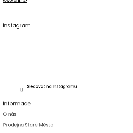
www.cnb.cz
Z
á
p
a
Instagram
t
í
Sledovat na Instagramu
Informace
O nás
Prodejna Staré Město