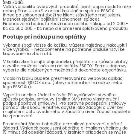
SMS kódů.
Velká variabilita úvěrových produktů, jejich popis najdete níže
nebo přímo u zboží v online kalkulačce splátek ESSOX.
Ihned po zakoupení zboží se klient stává jeho majitelem.
Možnost sjednání pojištění schopnosti splácet.
Financovaná hodnota zboží nebo celého nákupu od 2 000,-
Kč do 500 000,- Kč nebo dle omezení splátkového produktu.
Postup při nákupu na splátky
Vybrané zboží vložte do košíku. Můžete najednou nakoupit i
více výrobků - nezapomeňte na potřebné příslušenství ke
kupovanému zboží atd.
V košíku zkontrolujte objednávku, přejděte na způsob platby
a zvolte možnost nákupu na splátky ESSOX. Formu dopravy
vyberte dle nabízených možností a dokončete objednávku.
V dalším kroku budete přesměrováni na webovou aplikaci
společnosti ESSOX s.r.o. (obvykle kliknutím na odkaz nebo
logo ESSOXu).
Vyplníte on-line žádost o úvěr. Při vyplňování si zvolíte
způsob podpisu smlouvy (online SMS nebo vlastnoruční
podpis papírové smlouvy). Pro správné podepsání smlouvy
pomocí SMS kódů je nutné, abyste jako žadatel o úvěr byl
majitelem účtu uvedeného v žádosti o úvěr. Žádost odešlete
ke zpracování.
Po odeslání žádosti obdržíte e-mailové potvrzení o přijetí
žádosti. Výsledek posouzení obdržíte e-mailem většinou do
15 minut od odeslání žádosti. V krajních případech se může