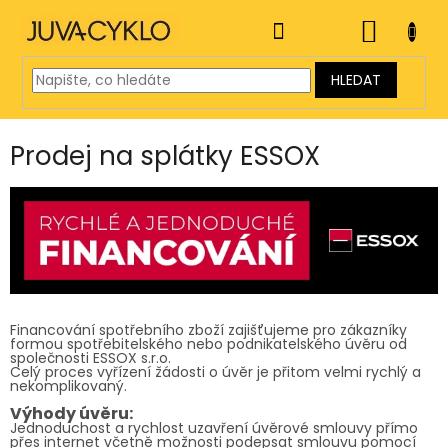
Přejít
na
NÁKUP
obsah
KOŠÍK
HLEDAT
Prodej na splátky ESSOX
Financování spotřebního zboží zajišťujeme pro zákazníky
formou spotřebitelského nebo podnikatelského úvěru od
společnosti ESSOX s.r.o.
Celý proces vyřízení žádosti o úvěr je přitom velmi rychlý a
nekomplikovaný.
Výhody úvěru:
Jednoduchost a rychlost uzavření úvěrové smlouvy přímo
přes internet včetně možnosti podepsat smlouvu pomocí