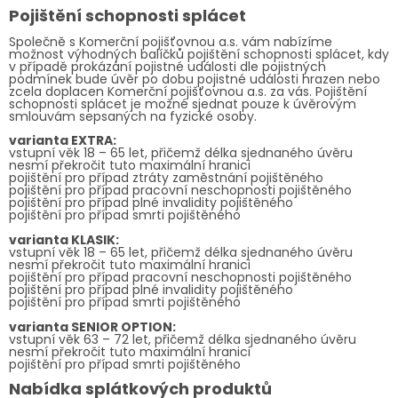
Pojištění schopnosti splácet
Společně s Komerční pojišťovnou a.s. vám nabízíme
možnost výhodných balíčků pojištění schopnosti splácet, kdy
v případě prokázání pojistné události dle pojistných
podmínek bude úvěr po dobu pojistné události hrazen nebo
zcela doplacen Komerční pojišťovnou a.s. za vás. Pojištění
schopnosti splácet je možné sjednat pouze k úvěrovým
smlouvám sepsaných na fyzické osoby.
varianta EXTRA:
vstupní věk 18 – 65 let, přičemž délka sjednaného úvěru
nesmí překročit tuto maximální hranici
pojištění pro případ ztráty zaměstnání pojištěného
pojištění pro případ pracovní neschopnosti pojištěného
pojištění pro případ plné invalidity pojištěného
pojištění pro případ smrti pojištěného
varianta KLASIK:
vstupní věk 18 – 65 let, přičemž délka sjednaného úvěru
nesmí překročit tuto maximální hranici
pojištění pro případ pracovní neschopnosti pojištěného
pojištění pro případ plné invalidity pojištěného
pojištění pro případ smrti pojištěného
varianta SENIOR OPTION:
vstupní věk 63 – 72 let, přičemž délka sjednaného úvěru
nesmí překročit tuto maximální hranici
pojištění pro případ smrti pojištěného
Nabídka splátkových produktů