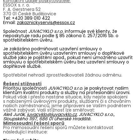
Kontaktní údaje poskytovatele:
ESSOX s. r. o.
F. A. Gerstnera 52
370 01 České Budějovice
Tel: +420 389 010 422
Email:
zakaznickyservis@essox.cz
Společnost
JUVACYKLO s.r.o.
informuje své klienty, že
neposkytuje radu podle § 85 zákona č. 257/2016 Sb. o
spotřebitelském úvěru.
Je zakázáno podmiňovat uzavření smlouvy o
spotřebitelském úvěru uzavřením smlouvy o doplňkové
službě jako je pojištění apod., pokud není umožněno uzavřít
smlouvu o spotřebitelském úvěru bez uzavření smlouvy o
doplňkové službě.
Spotřebitel nehradí zprostředkovateli žádnou odměnu.
Řešení stížností
Prioritou společnosti
JUVACYKLO s.r.o.
je poskytovat našim
klientům kvalitní produkty a služby na profesionální úrovni.
Pokud však i přesto nastane situace, kdy nejste spokojeni
s nabízenými úvěrovými produkty, službami či s chováním
našich zaměstnanců, jsme připraveni se Vaším podnětem
vážně zabývat. Vaši stížnost lze směřovat:
Aleš Jurák,
juvacyklo@juvacyklo.cz
, JUVACYKLO s.r.o.,
Sloupského 1197, 686 01 Uherské Hradiště.
Mimosoudní řešení sporů
Pro mimosoudní řešení sporů můžete kontaktovat
následující instituce: