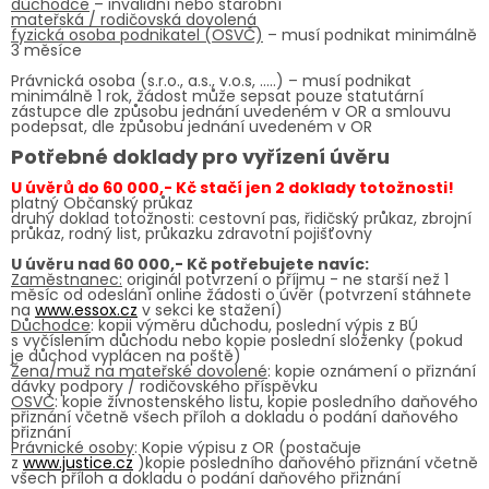
důchodce
– invalidní nebo starobní
mateřská / rodičovská dovolená
fyzická osoba podnikatel (OSVČ)
– musí podnikat minimálně
3 měsíce
Právnická osoba (s.r.o., a.s., v.o.s, …..) – musí podnikat
minimálně 1 rok, žádost může sepsat pouze statutární
zástupce dle způsobu jednání uvedeném v OR a smlouvu
podepsat, dle způsobu jednání uvedeném v OR
Potřebné doklady pro vyřízení úvěru
U úvěrů do 60 000,- Kč stačí jen 2 doklady totožnosti!
platný Občanský průkaz
druhý doklad totožnosti: cestovní pas, řidičský průkaz, zbrojní
průkaz, rodný list, průkazku zdravotní pojišťovny
U úvěru nad 60 000,- Kč potřebujete navíc:
Zaměstnanec:
originál potvrzení o příjmu - ne starší než 1
měsíc od odeslání online žádosti o úvěr (potvrzení stáhnete
na
www.essox.cz
v sekci ke stažení)
Důchodce
: kopii výměru důchodu, poslední výpis z BÚ
s vyčíslením důchodu nebo kopie poslední složenky (pokud
je důchod vyplácen na poště)
Žena/muž na mateřské dovolené
: kopie oznámení o přiznání
dávky podpory / rodičovského příspěvku
OSVČ
: kopie živnostenského listu, kopie posledního daňového
přiznání včetně všech příloh a dokladu o podání daňového
přiznání
Právnické osoby
: Kopie výpisu z OR (postačuje
z
www.justice.cz
)kopie posledního daňového přiznání včetně
všech příloh a dokladu o podání daňového přiznání