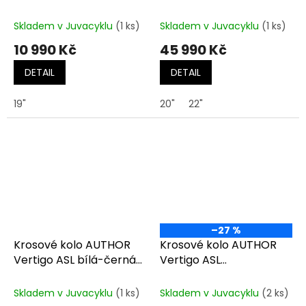
matná/růžová
černá/limeta/zelená/
černá
Skladem v Juvacyklu
(1 ks)
Skladem v Juvacyklu
(1 ks)
10 990 Kč
45 990 Kč
DETAIL
DETAIL
19"
20"
22"
–27 %
Krosové kolo AUTHOR
Krosové kolo AUTHOR
Vertigo ASL bílá-černá-
Vertigo ASL
zlatá
bílá/stříbrná/růžová
Skladem v Juvacyklu
(1 ks)
Skladem v Juvacyklu
(2 ks)