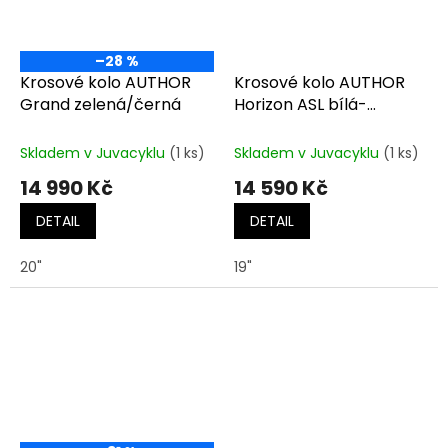
–28 %
Krosové kolo AUTHOR
Krosové kolo AUTHOR
Grand zelená/černá
Horizon ASL bílá-
stříbrná-růžová
Skladem v Juvacyklu
(1 ks)
Skladem v Juvacyklu
(1 ks)
14 990 Kč
14 590 Kč
DETAIL
DETAIL
20"
19"