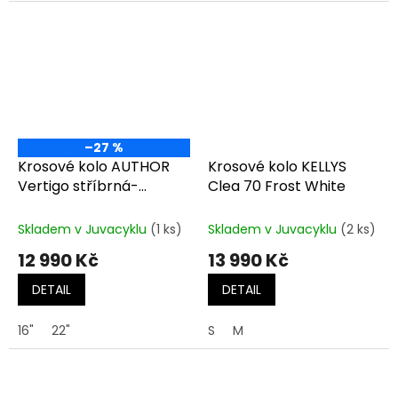
–27 %
Krosové kolo AUTHOR
Krosové kolo KELLYS
Vertigo stříbrná-
Clea 70 Frost White
matná/černá/zelená
Skladem v Juvacyklu
(1 ks)
Skladem v Juvacyklu
(2 ks)
12 990 Kč
13 990 Kč
DETAIL
DETAIL
16"
22"
S
M