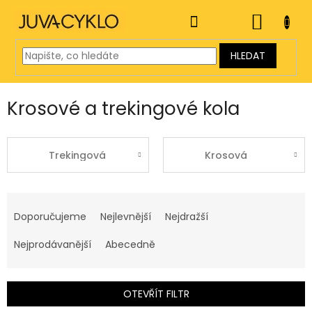
Přejít
na
NÁKUP
obsah
KOŠÍK
HLEDAT
Krosové a trekingové kola
Trekingová
Krosová
Ř
a
Doporučujeme
Nejlevnější
Nejdražší
z
e
Nejprodávanější
Abecedně
n
í
p
OTEVŘÍT FILTR
r