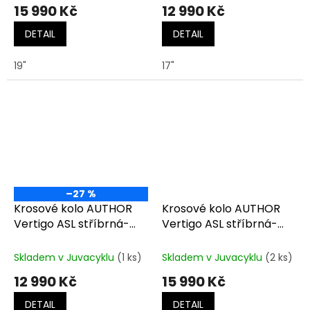
15 990 Kč
12 990 Kč
DETAIL
DETAIL
19"
17"
–27 %
Krosové kolo AUTHOR
Krosové kolo AUTHOR
Vertigo ASL stříbrná-
Vertigo ASL stříbrná-
matná/modrá
zelená
Skladem v Juvacyklu
(1 ks)
Skladem v Juvacyklu
(2 ks)
12 990 Kč
15 990 Kč
DETAIL
DETAIL