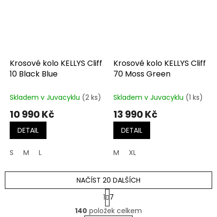
Krosové kolo KELLYS Cliff
Krosové kolo KELLYS Cliff
10 Black Blue
70 Moss Green
Skladem v Juvacyklu
(2 ks)
Skladem v Juvacyklu
(1 ks)
10 990 Kč
13 990 Kč
DETAIL
DETAIL
S
M
L
M
XL
NAČÍST 20 DALŠÍCH
S
1
7
t
O
r
140
položek celkem
v