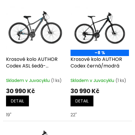
o
V
d
ý
u
p
k
i
t
s
ů
p
r
o
–8 %
d
Krosové kolo AUTHOR
Krosové kolo AUTHOR
u
Codex ASL šedá-
Codex černá/modrá
k
matná/modrá
t
Skladem v Juvacyklu
(1 ks)
Skladem v Juvacyklu
(1 ks)
ů
30 990 Kč
30 990 Kč
DETAIL
DETAIL
19"
22"