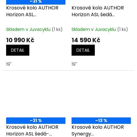
–31 %
Krosové kolo AUTHOR
Krosové kolo AUTHOR
Horizon ASL
Horizon ASL šedá
bílá/stříbrná/červená
matná-černá-zlatá
Skladem v Juvacyklu
(1 ks)
Skladem v Juvacyklu
(1 ks)
10 990 Kč
14 590 Kč
DETAIL
DETAIL
19"
19"
–31 %
–13 %
Krosové kolo AUTHOR
Krosové kolo AUTHOR
Horizon ASL šedá-
Synergy