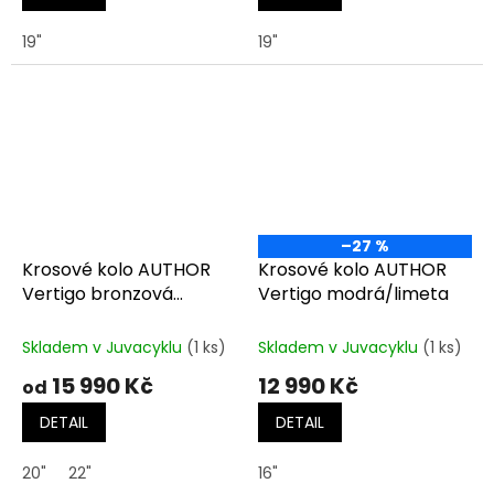
19"
19"
–27 %
Krosové kolo AUTHOR
Krosové kolo AUTHOR
Vertigo bronzová
Vertigo modrá/limeta
matná-černá-oranžová
Skladem v Juvacyklu
(1 ks)
Skladem v Juvacyklu
(1 ks)
15 990 Kč
12 990 Kč
od
DETAIL
DETAIL
20"
22"
16"