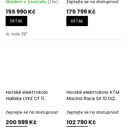
Splatter
Skladem v Juvacyklu
(1 ks)
Zeptejte se na dostupnost
155 990 Kč
175 799 Kč
DETAIL
DETAIL
XL-kola 29"
Horské elektrokolo
Horské elektrokolo KTM
Haibike LYKE CF 11
Macina Race SX 10 Di2
Carbon/Sand/Lime -
Fresh Orange (Black)
Gloss
Zeptejte se na dostupnost
Zeptejte se na dostupnost
200 599 Kč
102 790 Kč