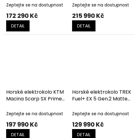
(Dark Orange)
(Black)
Zeptejte se na dostupnost
Zeptejte se na dostupnost
172 290 Kč
215 990 Kč
DETAIL
DETAIL
Horské elektrokolo KTM
Horské elektrokolo TREK
Macina Scarp SX Prime
Fuel+ EX 5 Gen.2 Matte
GX T-Type Velvet Petrol
Olive Grey/Trek Black
Matt (Black+Gold)
Zeptejte se na dostupnost
Zeptejte se na dostupnost
197 990 Kč
129 990 Kč
DETAIL
DETAIL