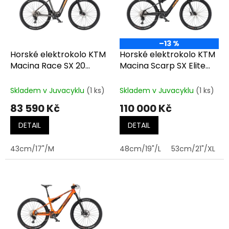
t
s
ů
p
r
o
–13 %
d
Horské elektrokolo KTM
Horské elektrokolo KTM
u
Macina Race SX 20
Macina Scarp SX Elite
k
MACHINE GREY MT
FLAMING BLK MT (FRESH
t
(FRESH ORANGE)
ORANGE)
Skladem v Juvacyklu
(1 ks)
Skladem v Juvacyklu
(1 ks)
ů
83 590 Kč
110 000 Kč
DETAIL
DETAIL
43cm/17"/M
48cm/19"/L
53cm/21"/XL