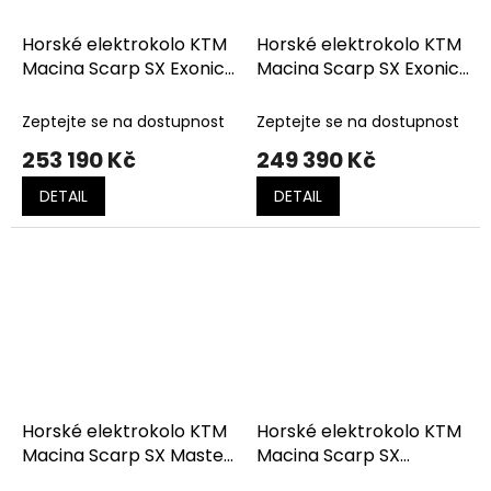
Horské elektrokolo KTM
Horské elektrokolo KTM
Macina Scarp SX Exonic
Macina Scarp SX Exonic
FRESH ORANGE (DARK
XX T-Type Fresh
CHROME)
Orange (Dark Chrome)
Zeptejte se na dostupnost
Zeptejte se na dostupnost
253 190 Kč
249 390 Kč
DETAIL
DETAIL
Horské elektrokolo KTM
Horské elektrokolo KTM
Macina Scarp SX Master
Macina Scarp SX
DI2 Burnt Orange MT
Prestige DI2 Olive Pearl