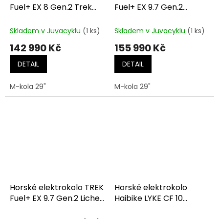
Fuel+ EX 8 Gen.2 Trek
Fuel+ EX 9.7 Gen.2
Black/Purple Flip
Carbon Smoke/Lithium
Splatter
Grey Marble
Skladem v Juvacyklu
(1 ks)
Skladem v Juvacyklu
(1 ks)
142 990 Kč
155 990 Kč
DETAIL
DETAIL
M-kola 29"
M-kola 29"
Horské elektrokolo TREK
Horské elektrokolo
Fuel+ EX 9.7 Gen.2 Lichen
Haibike LYKE CF 10
Green/Keswick Green
Carbon/Silver