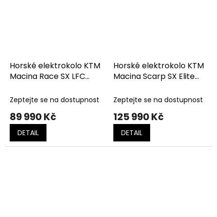
Horské elektrokolo KTM
Horské elektrokolo KTM
Macina Race SX LFC
Macina Scarp SX Elite
Royal Teal Matt
Flaming Black MT (Fresh
Orange)
Zeptejte se na dostupnost
Zeptejte se na dostupnost
89 990 Kč
125 990 Kč
DETAIL
DETAIL