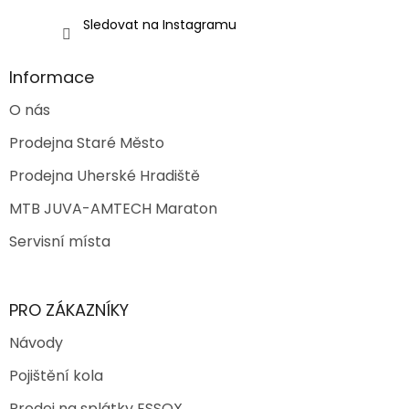
u
Sledovat na Instagramu
Informace
O nás
Prodejna Staré Město
Prodejna Uherské Hradiště
MTB JUVA-AMTECH Maraton
Servisní místa
PRO ZÁKAZNÍKY
Návody
Pojištění kola
Prodej na splátky ESSOX