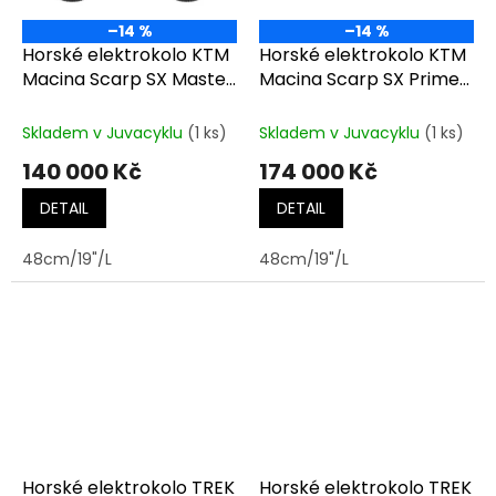
–14 %
–14 %
Horské elektrokolo KTM
Horské elektrokolo KTM
Macina Scarp SX Master
Macina Scarp SX Prime
BURNT ORANGE MT
VELVET PETROL MATT
(DARK ORANGE)
(BLK+GOLD)
Skladem v Juvacyklu
(1 ks)
Skladem v Juvacyklu
(1 ks)
140 000 Kč
174 000 Kč
DETAIL
DETAIL
48cm/19"/L
48cm/19"/L
Horské elektrokolo TREK
Horské elektrokolo TREK