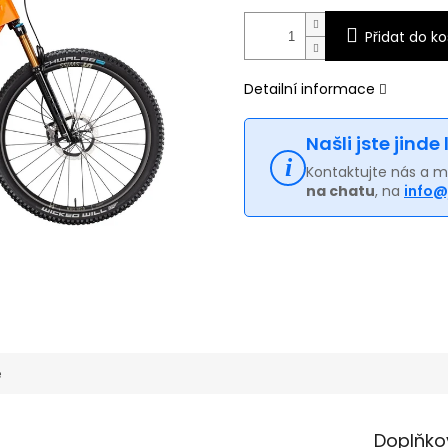
Přidat do ko
Detailní informace
Našli jste jinde
Kontaktujte nás a 
na chatu
, na
info@
e
Doplňko