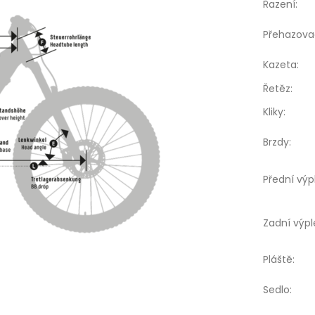
Řazení
:
Přehazova
Kazeta
:
Řetěz
:
Kliky
:
Brzdy
:
Přední výp
Zadní výpl
Pláště
:
Sedlo
: