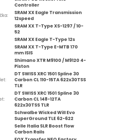
Controller
SRAM XX Eagle Transmission
čka
:
12speed
SRAM XX T-Type XS-1297 / 10-
52
SRAM XX Eagle T-Type 12s
SRAM XX T-Type E-MTB 170
mm ISIS
Shimano XTR M9100 / M9120 4-
Piston
DT SWISS XRC 1501 Spline 30
let
:
Carbon CL 110-15TA 622x30TSS
TLR
DT SWISS XRC 1501 Spline 30
et
:
Carbon CL 148-12TA
622x30TSS TLR
Schwalbe Wicked Will Evo
SuperGround TLE 62-622
Selle Italia SLR Boost flow
Carbon Rails
FOX Transfer NEO Factory