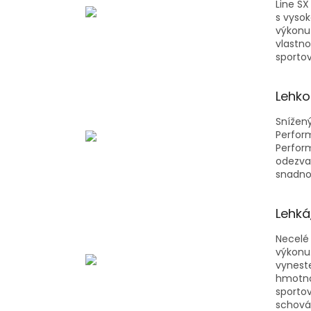
Line SX
s vysok
výkonu
vlastno
sportov
Lehko
Snížený
Perform
Perform
odezva
snadnos
Lehká
Necelé 
výkonu
vyneste
hmotnos
sporto
schová 