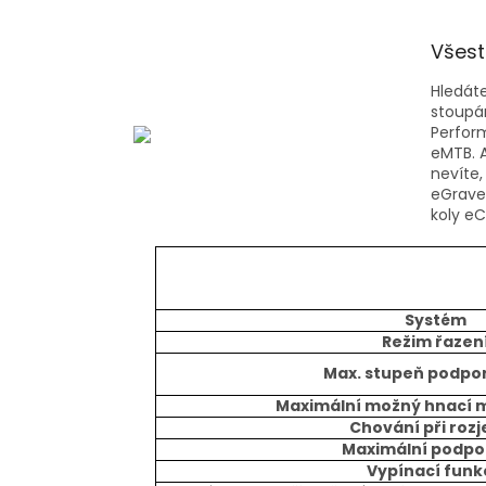
Všest
Hledáte
stoupá
Perform
eMTB. A
nevíte,
eGravel
koly eC
Systém
Režim řazen
Max. stupeň podpor
Maximální možný hnací
Chování při roz
Maximální podpo
Vypínací funk