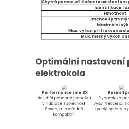
Chytrá pomoc při tlačení s asistentem 
Identifikace řa
Hmotnost
Jmenovitý trvalý
Maximální vý
Max. výkon při frekvenci šl
Max. měrný výkon na
Optimální nastavení p
elektrokola
Performance Line SX
Režim Spr
Nejlehčí pohonná jednotka
Dynamická pod
v nabídce společnosti
vyšší frekvenci šl
Bosch, mimořádně
rychlé sprinty a 
kompaktní.