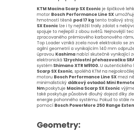
KTM Macina Scarp SX Exonic
je špičkové leh
motor
Bosch Performance Line SX
umožňuje
hmotností těsně
pod 17 kg
tento trailový str
SX Exonic
lze i ty nejtěžší traily zdolat s neb
spojuje to nejlepší z obou světů. Nejnovější t
zpracovaného prémiového karbonového rámu. 
Top Loader vzniká zcela nové elektrokolo se 
agilní geometrií a vynikajícím 140 mm odpru
úpravou
Kashima
nabízí skutečně vynikající zá
elektronická
12rychlostní přehazovačka SR
systém
Shimano XTR M9100.
U autentického l
Scarp SX Exonic
, spoléhá KTM na nejpokročil
motoru
Bosch Performance Line SX
mezi ně
minimalistický
dálkový ovladač Mini Remot
Nm
poskytuje
Macina Scarp SX Exonic
výjime
také poskytuje působivě dlouhý dojezd díky zl
energie pohonného systému. Pokud to stále ne
pomocí
Bosch PowerMore 250 Range Exte
Geometry: