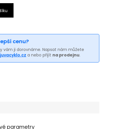
šíku
 lepší cenu?
my vám ji dorovnáme. Napsat nám můžete
juvacyklo.cz
a nebo přijít
na prodejnu
.
vé parametry