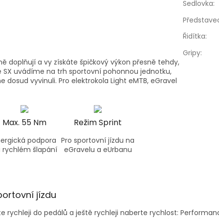
Sedlovka
:
Představe
Řidítka
:
Gripy
:
ně doplňují a vy získáte špičkový výkon přesně tehdy,
e SX uvádíme na trh sportovní pohonnou jednotku,
me dosud vyvinuli. Pro elektrokola Light eMTB, eGravel
Max. 55 Nm
Režim Sprint
nergická podpora
Pro sportovní jízdu na
i rychlém šlapání
eGravelu a eUrbanu
portovní jízdu
e rychleji do pedálů a ještě rychleji naberte rychlost: Performa