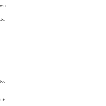
šemu
tu.
otou
dně