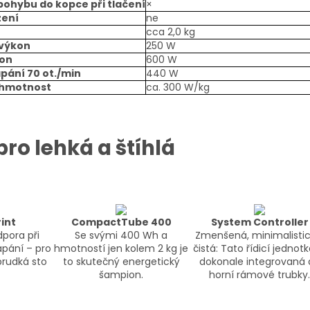
pohybu do kopce při tlačení
×
zení
ne
cca 2,0 kg
 výkon
250 W
kon
600 W
apání 70 ot./min
440 W
 hmotnost
ca. 300 W/kg
ro lehká a štíhlá
int
CompactTube 400
System Controller
pora při
Se svými 400 Wh a
Zmenšená, minimalistic
apání – pro
hmotností jen kolem 2 kg je
čistá: Tato řídicí jednotk
prudká sto
to skutečný energetický
dokonale integrovaná 
šampion.
horní rámové trubky.