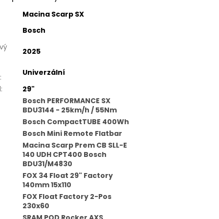
Macina Scarp SX
Bosch
vý
2025
Univerzální
:
l
:
29"
Bosch PERFORMANCE SX
BDU3144 - 25km/h / 55Nm
Bosch CompactTUBE 400Wh
Bosch Mini Remote Flatbar
Macina Scarp Prem CB SLL-E
140 UDH CPT400 Bosch
BDU31/M4830
FOX 34 Float 29" Factory
140mm 15x110
FOX Float Factory 2-Pos
230x60
SRAM POD Rocker AXS