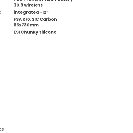
30.9 wireless
c
:
integrated -12°
FSA KFX SIC Carbon
65x780mm
ESI Chunky silicone
nce