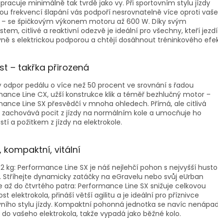
 pracuje minimálně tak tvrdě jako vy. Při sportovním stylu jízdy
ou frekvencí šlapání vás podpoří nesrovnatelně více oproti va
 – se špičkovým výkonem motoru až 600 W. Díky svým
stem, citlivé a reaktivní odezvě je ideální pro všechny, kteří jezdí
ně s elektrickou podporou a chtějí dosáhnout tréninkového efek
st – takřka přirozená
 odpor pedálu o více než 50 procent ve srovnání s řadou
ance Line CX, užší konstrukce klik a téměř bezhlučný motor –
ance Line SX přesvědčí v mnoha ohledech. Přímá, ale citlivá
 zachovává pocit z jízdy na normálním kole a umocňuje ho
tí a požitkem z jízdy na elektrokole.
, kompaktní, vitální
2 kg: Performance Line SX je náš nejlehčí pohon s nejvyšší hust
. Stříhejte dynamicky zatáčky na eGravelu nebo svůj eUrban
 až do čtvrtého patra: Performance Line SX snižuje celkovou
t elektrokola, přináší větší agilitu a je ideální pro příznivce
vního stylu jízdy. Kompaktní pohonná jednotka se navíc nenápa
do vašeho elektrokola, takže vypadá jako běžné kolo.