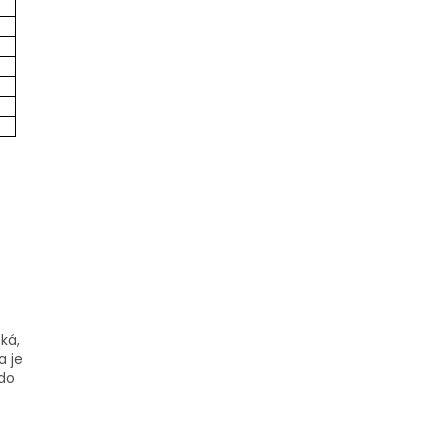
ká,
a je
do