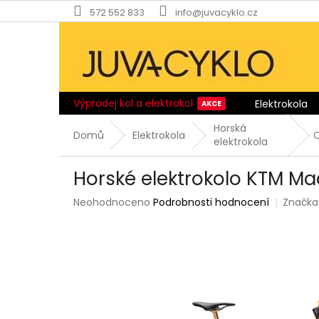
Přejít
572 552 833
info@juvacyklo.cz
na
obsah
Výprodej kol a elektrokol
Elektrokola
Horská
Domů
Elektrokola
elektrokola
Horské elektrokolo KTM M
Průměrné
Neohodnoceno
Podrobnosti hodnocení
Značka
hodnocení
produktu
je
0,0
z
5
hvězdiček.