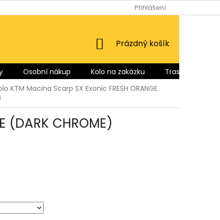
Přihlášení
NÁKUPNÍ
Prázdný košík
KOŠÍK
y
Osobní nákup
Kolo na zakázku
Trasy pro Vás
kolo KTM Macina Scarp SX Exonic FRESH ORANGE
)
NGE (DARK CHROME)