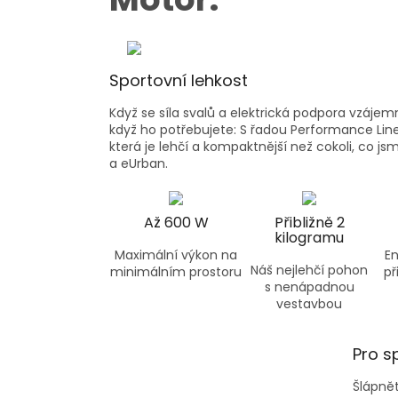
Sportovní lehkost
Když se síla svalů a elektrická podpora vzájem
když ho potřebujete: S řadou Performance Lin
která je lehčí a kompaktnější než cokoli, co js
a eUrban.
Až 600 W
Přibližně 2
kilogramu
Maximální výkon na
E
Náš nejlehčí pohon
minimálním prostoru
př
s nenápadnou
vestavbou
Pro s
Šlápnět