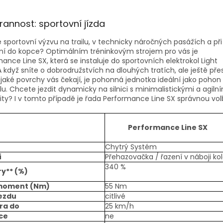
rannost: sportovní jízda
 sportovní výzvu na trailu, v technicky náročných pasážích a při
ní do kopce? Optimálním tréninkovým strojem pro vás je
ance Line SX, která se instaluje do sportovních elektrokol Light
 když sníte o dobrodružstvích na dlouhých tratích, ale ještě pře
 jaké povrchy vás čekají, je pohonná jednotka ideální jako pohon
u. Chcete jezdit dynamicky na silnici s minimalistickými a agiln
ity? I v tomto případě je řada Performance Line SX správnou vol
Performance Line SX
Chytrý Systém
í
Přehazovačka / řazení v náboji ko
340 %
y** (%)
 moment (Nm)
55 Nm
jezdu
citlivé
ra do
25 km/h
ce
ne