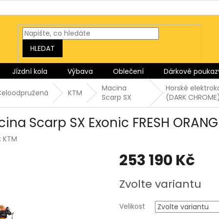
HLEDAT
Jízdní kola
Výbava
Oblečení
Dárkové poukaz
Macina
Horské elektro
Celoodpružená
KTM
Scarp SX
(DARK CHROME
acina Scarp SX Exonic FRESH ORA
:
KTM
253 190 Kč
Měrná
Zvolte variantu
cena:
Velikost