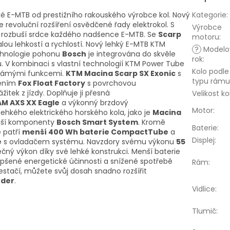
ké E-MTB od prestižního rakouského výrobce kol. Nový
Kategorie
:
 revoluční rozšíření osvědčené řady elektrokol. S
Výrobce
oj rozbuší srdce každého nadšence E-MTB. Se
Scarp
motoru
:
ývalou lehkostí a rychlostí. Nový lehký E-MTB KTM
?
Modelo
echnologie pohonu
Bosch
je integrována do skvěle
rok
:
V kombinaci s vlastní technologií KTM Power Tube
Kolo podle
známými funkcemi.
KTM Macina Scarp SX Exonic
s
typu rámu
žením
Fox Float Factory
s povrchovou
žitek z jízdy. Doplňuje ji přesná
Velikost ko
AM AXS XX Eagle
a výkonný brzdový
Motor
:
ehkého elektrického horského kola, jako je
Macina
ejší komponenty
Bosch Smart System
. Kromě
Baterie
:
 patří
menší 400 Wh baterie CompactTube
a
Displej
:
e
s ovladačem systému. Navzdory svému výkonu
55
čný výkon díky své lehké konstrukci. Menší baterie
epšené energetické účinnosti a snížené spotřebě
Rám
:
stačí, můžete svůj dosah snadno rozšířit
nder
.
Vidlice
:
Tlumič
: