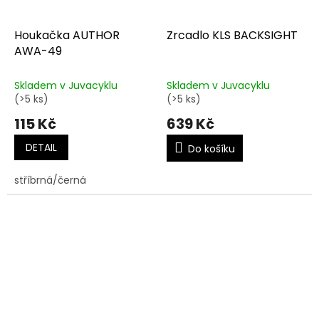
Houkačka AUTHOR
Zrcadlo KLS BACKSIGHT
AWA-49
Skladem v Juvacyklu
Skladem v Juvacyklu
(>5 ks)
(>5 ks)
115 Kč
639 Kč
DETAIL
Do košíku
stříbrná/černá