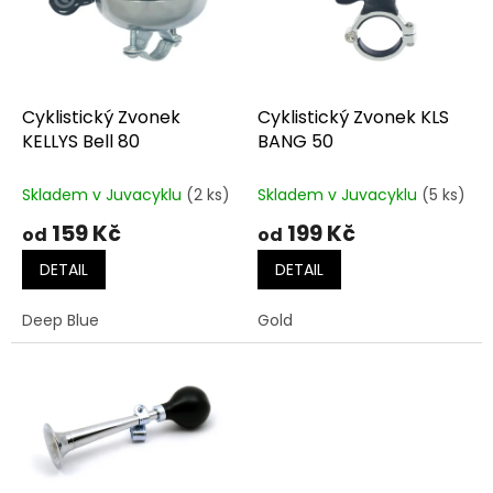
t
s
ů
p
r
o
d
Cyklistický Zvonek
Cyklistický Zvonek KLS
u
KELLYS Bell 80
BANG 50
k
t
Skladem v Juvacyklu
(2 ks)
Skladem v Juvacyklu
(5 ks)
ů
159 Kč
199 Kč
od
od
DETAIL
DETAIL
Deep Blue
Gold