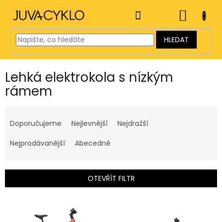
Přejít
na
NÁKUP
obsah
KOŠÍK
HLEDAT
Lehká elektrokola s nízkým
rámem
Ř
a
Doporučujeme
Nejlevnější
Nejdražší
z
e
Nejprodávanější
Abecedně
n
í
p
OTEVŘÍT FILTR
r
o
V
d
ý
u