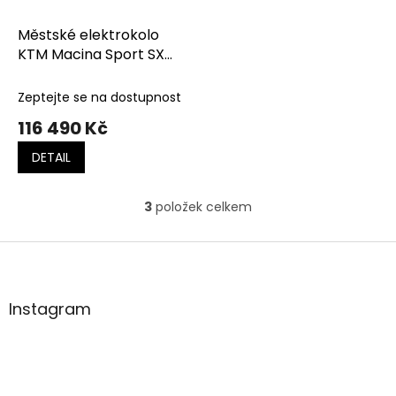
Městské elektrokolo
KTM Macina Sport SX
Elite VELVET PETROL
MATT
Zeptejte se na dostupnost
116 490 Kč
DETAIL
3
položek celkem
O
v
l
Z
á
á
d
p
a
a
Instagram
c
t
í
í
p
r
v