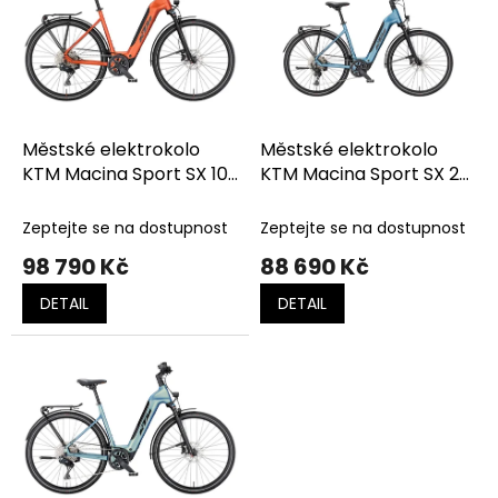
p
k
i
t
s
ů
p
r
o
d
Městské elektrokolo
Městské elektrokolo
u
KTM Macina Sport SX 10
KTM Macina Sport SX 20
k
BURNT ORANGE MATT
STEEL BLUE MATT
t
(BLACK)
(BLACK)
Zeptejte se na dostupnost
Zeptejte se na dostupnost
ů
98 790 Kč
88 690 Kč
DETAIL
DETAIL