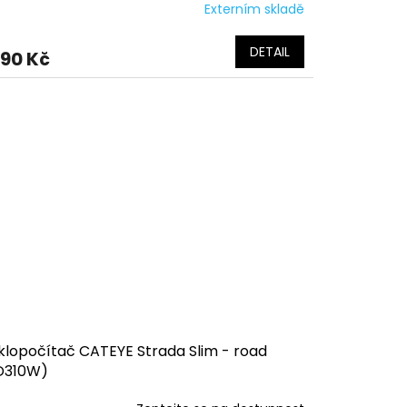
Externím skladě
DETAIL
190 Kč
klopočítač CATEYE Strada Slim - road
D310W)