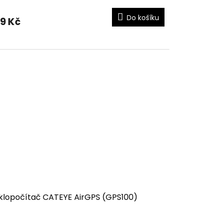
Do košíku
9 Kč
klopočítač CATEYE AirGPS (GPS100)