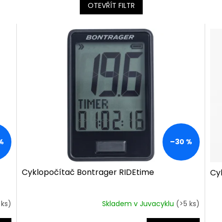
OTEVŘÍT FILTR
%
–30 %
Cyklopočítač Bontrager RIDEtime
Cy
 ks)
Skladem v Juvacyklu
(>5 ks)