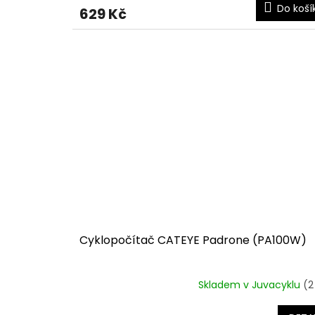
Do koší
629 Kč
Cyklopočítač CATEYE Padrone (PA100W)
Skladem v Juvacyklu
(2