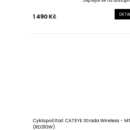
Zeptejte se na dostup
DETAI
1 490 Kč
Cyklopočítač CATEYE Strada Wireless - M
(RD310W)