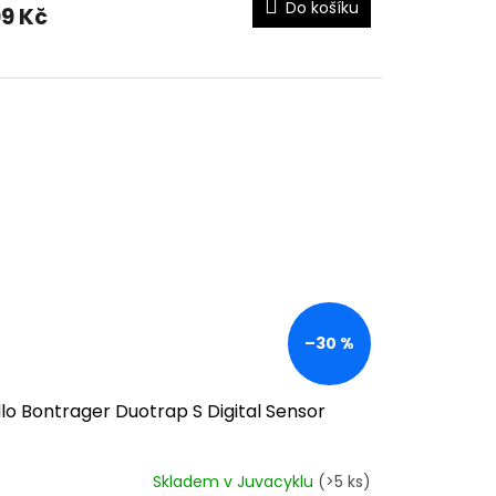
Do košíku
9 Kč
–30 %
lo Bontrager Duotrap S Digital Sensor
Skladem v Juvacyklu
(>5 ks)