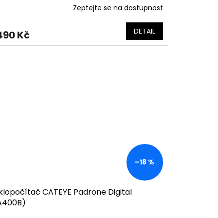
Zeptejte se na dostupnost
DETAIL
490 Kč
–18 %
klopočítač CATEYE Padrone Digital
A400B)