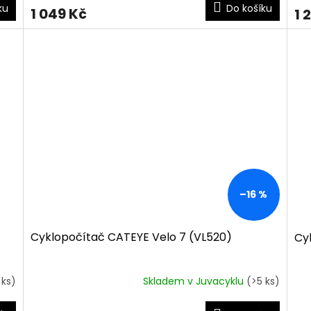
ku
Do košíku
1 049 Kč
1 
–16 %
Cyklopočítač CATEYE Velo 7 (VL520)
Cy
 ks)
Skladem v Juvacyklu
(>5 ks)