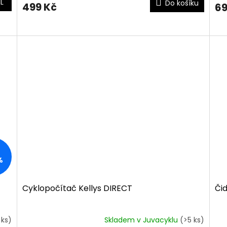
L
Do košíku
499 Kč
69
%
Cyklopočítač Kellys DIRECT
Čid
 ks)
Skladem v Juvacyklu
(>5 ks)