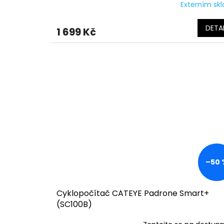
Externím sk
DETAI
1 699 Kč
–50 
Cyklopočítač CATEYE Padrone Smart+
(SC100B)