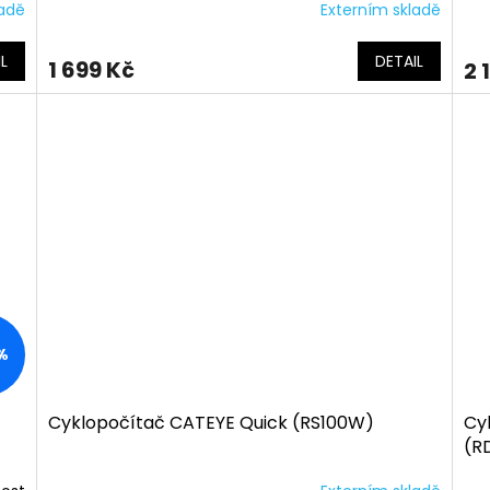
ladě
Externím skladě
L
DETAIL
1 699 Kč
2 
%
Cyklopočítač CATEYE Quick (RS100W)
Cy
(R