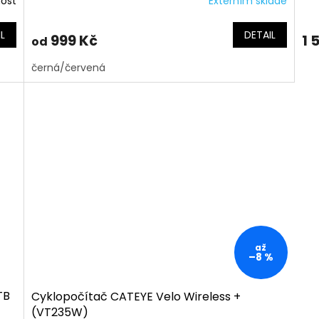
nost
Externím skladě
L
DETAIL
999 Kč
1 
od
černá/červená
až
–8 %
TB
Cyklopočítač CATEYE Velo Wireless +
(VT235W)