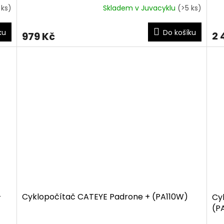
 ks)
Skladem v Juvacyklu
(>5 ks)
ku
Do košíku
2 
979 Kč
+
Cyklopočítač CATEYE Padrone + (PA110W)
Cy
(P