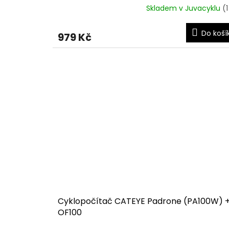
Skladem v Juvacyklu
(1
Do koší
979 Kč
Cyklopočítač CATEYE Padrone (PA100W) 
OF100