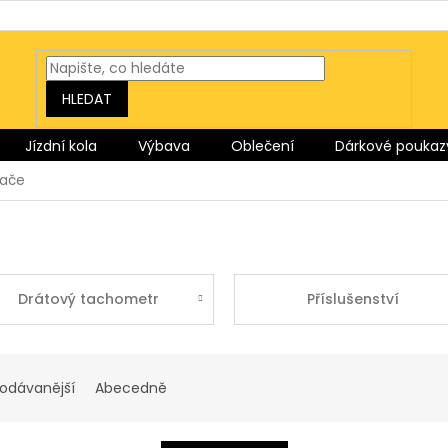
HLEDAT
Jízdní kola
Výbava
Oblečení
Dárkové poukaz
tače
Drátový tachometr
Příslušenství
rodávanější
Abecedně