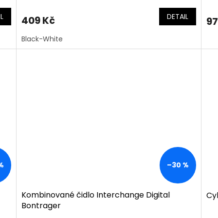
L
DETAIL
409 Kč
97
Black-White
%
–30 %
Kombinované čidlo Interchange Digital
Cy
Bontrager