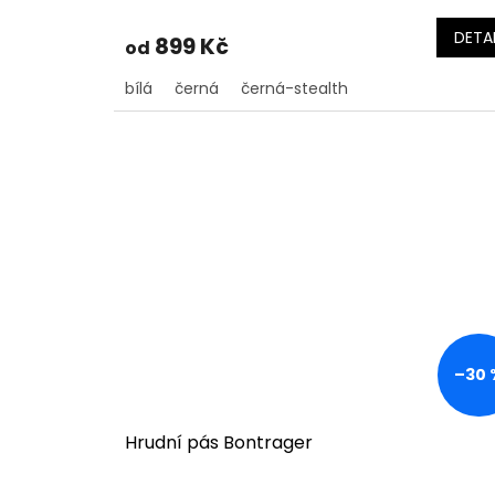
DETAI
899 Kč
od
bílá
černá
černá-stealth
–30 
Hrudní pás Bontrager