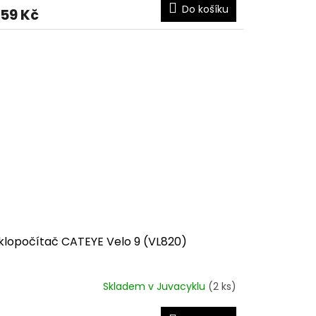
Do košíku
259 Kč
klopočítač CATEYE Velo 9 (VL820)
Skladem v Juvacyklu
(2 ks)