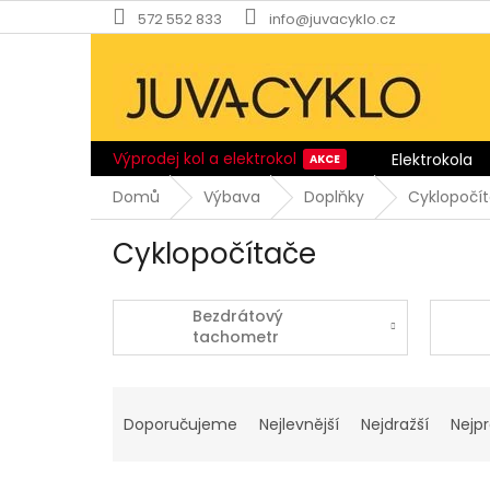
Přejít
572 552 833
info@juvacyklo.cz
na
obsah
Výprodej kol a elektrokol
Elektrokola
Domů
Výbava
Doplňky
Cyklopočí
Cyklopočítače
Bezdrátový
tachometr
Ř
a
Doporučujeme
Nejlevnější
Nejdražší
Nejp
z
e