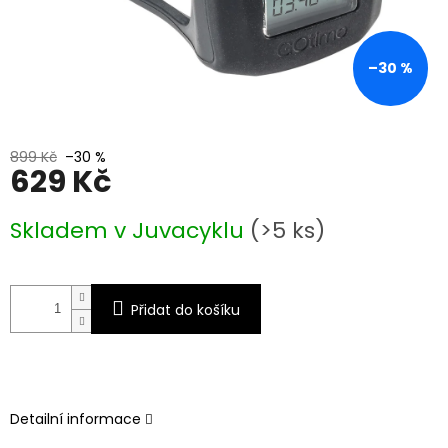
–30 %
899 Kč
–30 %
629 Kč
Měrná
Skladem v Juvacyklu
(>5 ks)
cena:
Přidat do košíku
Detailní informace