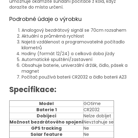
umožňuje okamžité sundání počítače z kola, když
dorazíte do místa určení.
Podrobné údaje o výrobku
Analogový bezdrátový signál se 70cm rozsahem
Aktuální a průměrná rychlost
Najetá vzdálenost a programovatelné počítadlo
kilometrů
Hodiny (formát 12/24) a celková doba jízdy
Automatické spuštění/zastavení
Obsahuje baterie, univerzální držák, čidlo, pásek a
magnet
Počítač používá baterii CR2032 a čidlo baterii A23
Specifikace:
Model
GOtime
Baterie 1
CR2032
Dobíjecí
Nelze dobíjet
Možnost bezdrátového spojení
Nevztahuje se
GPS tracking
Ne
Solar feature
Ne