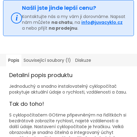
Našli jste jinde lepší cenu?
Kontaktujte nás a my vám ji dorovnáme. Napsat
nám můžete
na chatu
, na
info@juvacyklo.cz
a nebo přijít
na prodejnu
.
Popis
Související soubory (1)
Diskuze
Detailní popis produktu
Jednoduchý a snadno instalovatelný cyklopočítač
poskytuje aktuální údaje o rychlosti, vzdálenosti a času.
Tak do toho!
S cyklopočítačem GOtime připevněným na řidítkách si
bezdrátově zobrazíte rychlost, najeté vzdálenosti a
další údaje. Nastavení cyklopočítače je hračkou. Velká
obrazovka je snadno čitelná a integrovaný úchyt