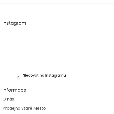
Z
á
p
a
Instagram
t
í
Sledovat na Instagramu
Informace
O nás
Prodejna Staré Město