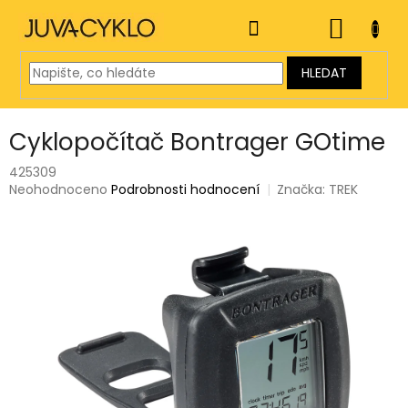
Přejít
na
NÁKUP
obsah
KOŠÍK
HLEDAT
Cyklopočítač Bontrager GOtime
425309
Průměrné
Neohodnoceno
Podrobnosti hodnocení
Značka:
TREK
hodnocení
produktu
je
0,0
z
5
hvězdiček.