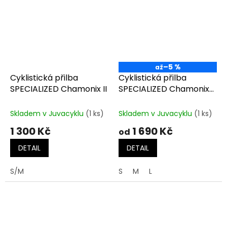
–5 %
až
Cyklistická přilba
Cyklistická přilba
SPECIALIZED Chamonix II
SPECIALIZED Chamonix
III
Skladem v Juvacyklu
(1 ks)
Skladem v Juvacyklu
(1 ks)
1 300 Kč
1 690 Kč
od
DETAIL
DETAIL
S/M
S
M
L