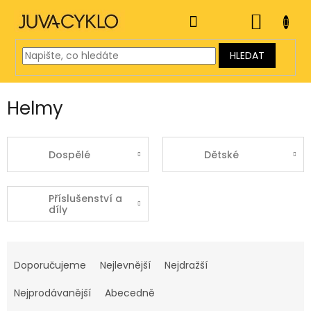
Přejít
na
NÁKUP
obsah
KOŠÍK
HLEDAT
Helmy
Dospělé
Dětské
Příslušenství a
díly
Ř
a
Doporučujeme
Nejlevnější
Nejdražší
z
e
Nejprodávanější
Abecedně
n