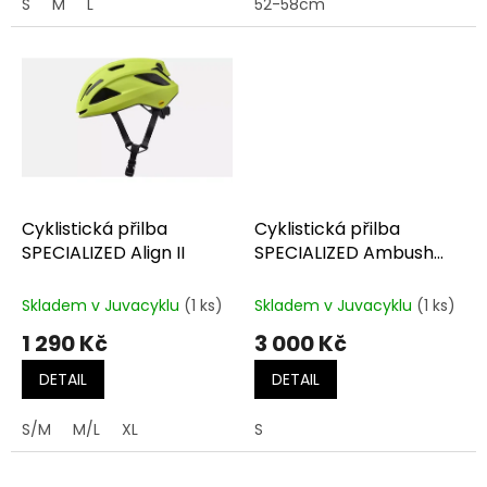
S
M
L
52-58cm
Cyklistická přilba
Cyklistická přilba
SPECIALIZED Align II
SPECIALIZED Ambush
Comp e-Bike with ANGi
Skladem v Juvacyklu
(1 ks)
Skladem v Juvacyklu
(1 ks)
1 290 Kč
3 000 Kč
DETAIL
DETAIL
S/M
M/L
XL
S