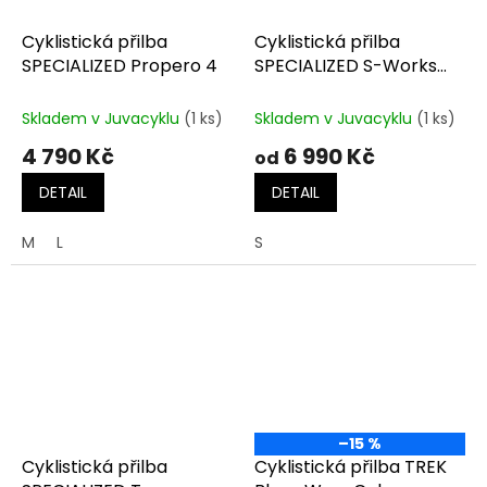
Cyklistická přilba
Cyklistická přilba
SPECIALIZED Propero 4
SPECIALIZED S-Works
Prevail 3
Skladem v Juvacyklu
(1 ks)
Skladem v Juvacyklu
(1 ks)
4 790 Kč
6 990 Kč
od
DETAIL
DETAIL
M
L
S
–15 %
Cyklistická přilba
Cyklistická přilba TREK