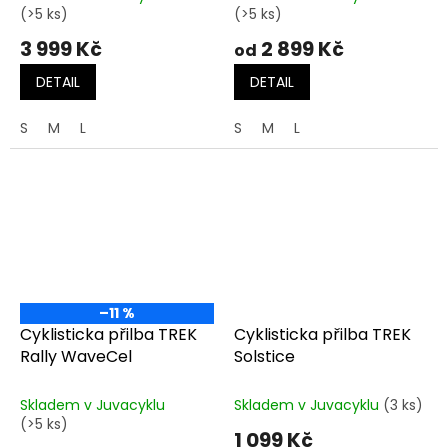
(>5 ks)
(>5 ks)
3 999 Kč
2 899 Kč
od
DETAIL
DETAIL
S
M
L
S
M
L
–11 %
Cyklisticka přilba TREK
Cyklisticka přilba TREK
Rally WaveCel
Solstice
Skladem v Juvacyklu
Skladem v Juvacyklu
(3 ks)
(>5 ks)
1 099 Kč