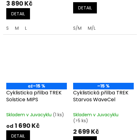
3 890 Kč
DETAIL
DETAIL
S
M
L
S/M
M/L
–15 %
–15 %
až
Cyklisticka přilba TREK
Cyklistická přilba TREK
Solstice MIPS
Starvos WaveCel
Skladem v Juvacyklu
(1 ks)
Skladem v Juvacyklu
(>5 ks)
1 690 Kč
od
2 699 Kč
DETAIL