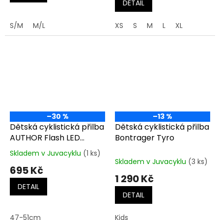
DETAIL
S/M
M/L
XS
S
M
L
XL
–30 %
–13 %
Dětská cyklistická přilba
Dětská cyklistická přilba
AUTHOR Flash LED
Bontrager Tyro
Inmold
Skladem v Juvacyklu
(1 ks)
Průměrné
Skladem v Juvacyklu
(3 ks)
hodnocení
695 Kč
produktu
1 290 Kč
je
DETAIL
4,0
DETAIL
z
5
47-51cm
Kids
hvězdiček.