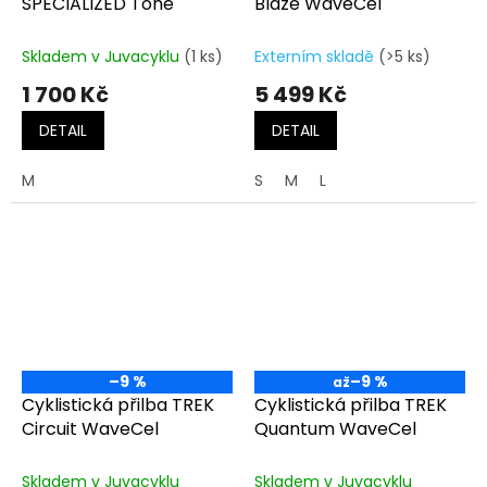
SPECIALIZED Tone
Blaze WaveCel
Skladem v Juvacyklu
(1 ks)
Externím skladě
(>5 ks)
1 700 Kč
5 499 Kč
DETAIL
DETAIL
M
S
M
L
–9 %
–9 %
až
Cyklistická přilba TREK
Cyklistická přilba TREK
Circuit WaveCel
Quantum WaveCel
Skladem v Juvacyklu
Skladem v Juvacyklu