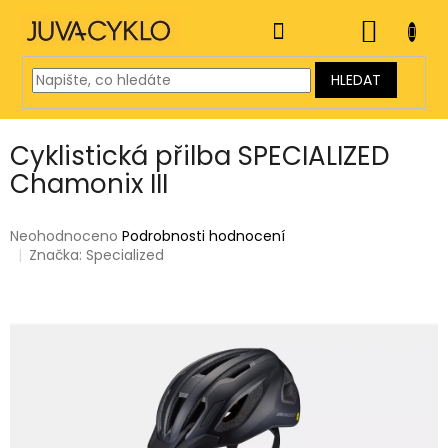
Přejít
na
NÁKUP
obsah
KOŠÍK
HLEDAT
Cyklistická přilba SPECIALIZED
Chamonix III
Průměrné
Neohodnoceno
Podrobnosti hodnocení
hodnocení
Značka:
Specialized
produktu
je
0,0
z
5
hvězdiček.