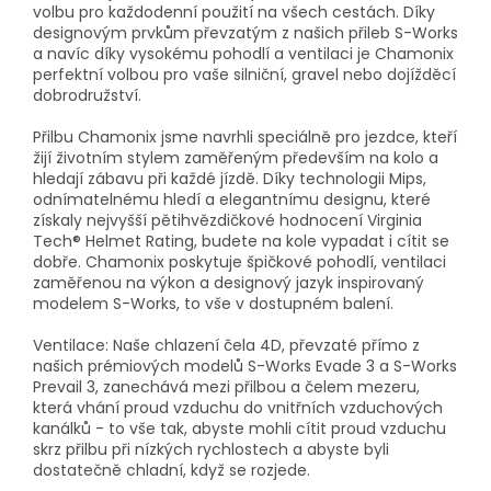
volbu pro každodenní použití na všech cestách. Díky
designovým prvkům převzatým z našich přileb S-Works
a navíc díky vysokému pohodlí a ventilaci je Chamonix
perfektní volbou pro vaše silniční, gravel nebo dojížděcí
dobrodružství.
Přilbu Chamonix jsme navrhli speciálně pro jezdce, kteří
žijí životním stylem zaměřeným především na kolo a
hledají zábavu při každé jízdě. Díky technologii Mips,
odnímatelnému hledí a elegantnímu designu, které
získaly nejvyšší pětihvězdičkové hodnocení Virginia
Tech® Helmet Rating, budete na kole vypadat i cítit se
dobře. Chamonix poskytuje špičkové pohodlí, ventilaci
zaměřenou na výkon a designový jazyk inspirovaný
modelem S-Works, to vše v dostupném balení.
Ventilace: Naše chlazení čela 4D, převzaté přímo z
našich prémiových modelů S-Works Evade 3 a S-Works
Prevail 3, zanechává mezi přilbou a čelem mezeru,
která vhání proud vzduchu do vnitřních vzduchových
kanálků - to vše tak, abyste mohli cítit proud vzduchu
skrz přilbu při nízkých rychlostech a abyste byli
dostatečně chladní, když se rozjede.