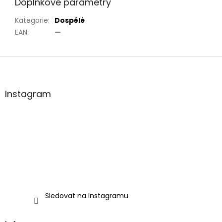
Doplňkové parametry
Kategorie
:
Dospělé
EAN
:
—
Z
á
p
a
Instagram
t
í
Sledovat na Instagramu