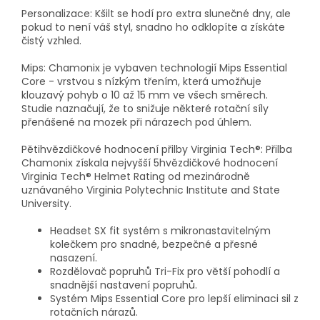
Personalizace: Kšilt se hodí pro extra slunečné dny, ale
pokud to není váš styl, snadno ho odklopíte a získáte
čistý vzhled.
Mips: Chamonix je vybaven technologií Mips Essential
Core - vrstvou s nízkým třením, která umožňuje
klouzavý pohyb o 10 až 15 mm ve všech směrech.
Studie naznačují, že to snižuje některé rotační síly
přenášené na mozek při nárazech pod úhlem.
Pětihvězdičkové hodnocení přilby Virginia Tech®: Přilba
Chamonix získala nejvyšší 5hvězdičkové hodnocení
Virginia Tech® Helmet Rating od mezinárodně
uznávaného Virginia Polytechnic Institute and State
University.
Headset SX fit systém s mikronastavitelným
kolečkem pro snadné, bezpečné a přesné
nasazení.
Rozdělovač popruhů Tri-Fix pro větší pohodlí a
snadnější nastavení popruhů.
Systém Mips Essential Core pro lepší eliminaci sil z
rotačních nárazů.