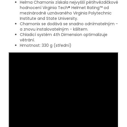
Helma Chamonix získala nejvyšší pětihvězdičkové
hodnocení Virginia Tech® Helmet Rating™ od
mezinárodně uznávaného Virginia Polytechnic
Institute and State University.
Chamonix se dodává se snadno odnímatelným -
a znovu instalovatelným - kšiltem.
Chladicí systém 4th Dimension optimalizuje
větrání.
Hmotnost: 330 g (střední)