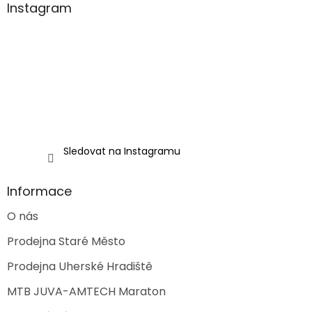
p
a
Instagram
r
t
v
í
k
y
v
ý
p
i
s
u
Sledovat na Instagramu
Informace
O nás
Prodejna Staré Město
Prodejna Uherské Hradiště
MTB JUVA-AMTECH Maraton