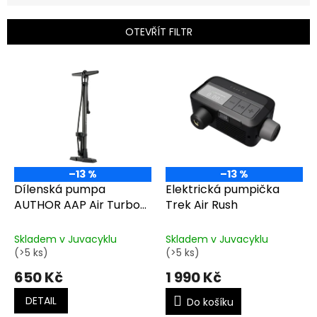
í
p
OTEVŘÍT FILTR
r
o
V
d
ý
u
p
k
i
t
s
ů
p
r
o
–13 %
–13 %
d
Dílenská pumpa
Elektrická pumpička
u
AUTHOR AAP Air Turbo
Trek Air Rush
k
Eco
t
Skladem v Juvacyklu
Skladem v Juvacyklu
ů
(>5 ks)
(>5 ks)
650 Kč
1 990 Kč
DETAIL
Do košíku