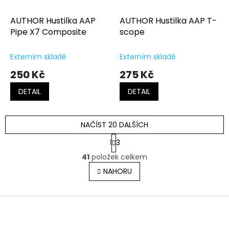
AUTHOR Hustilka AAP
AUTHOR Hustilka AAP T-
Pipe X7 Composite
scope
Externím skladě
Externím skladě
250 Kč
275 Kč
DETAIL
DETAIL
NAČÍST 20 DALŠÍCH
S
1
3
t
O
r
41
položek celkem
v
á
l
NAHORU
n
á
k
o
d
v
Z
a
á
c
á
n
í
p
í