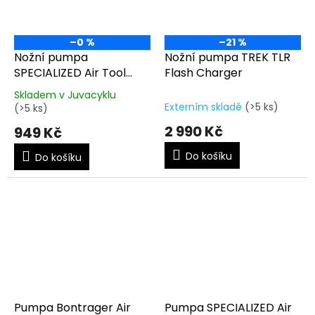
–0 %
–21 %
Nožní pumpa
Nožní pumpa TREK TLR
SPECIALIZED Air Tool
Flash Charger
Sport SwitchHitter II
Skladem v Juvacyklu
Floor Pump
Průměrné
Externím skladě
(>5 ks)
(>5 ks)
hodnocení
2 990 Kč
produktu
949 Kč
je
Do košíku
4,5
Do košíku
z
5
hvězdiček.
Pumpa Bontrager Air
Pumpa SPECIALIZED Air