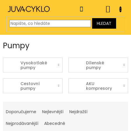
Přejít
na
NÁKUP
obsah
KOŠÍK
HLEDAT
Pumpy
Vysokotlaké
Dílenské
pumpy
pumpy
Cestovní
AKU
pumpy
kompresory
Ř
a
Doporučujeme
Nejlevnější
Nejdražší
z
e
Nejprodávanější
Abecedně
n