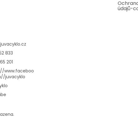
Ochrana
údajů-c
@
juvacyklo.cz
52 833
65 201
://www.faceboo
//juvacyklo
yklo
ube
razena.