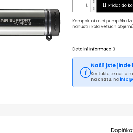
Přidat do ko
Kompaktní mini pumpičku lze 
nahustí i kola větších objemů
Detailní informace
Našli jste jinde
Kontaktujte nás a 
na chatu
, na
info@
Doplňko