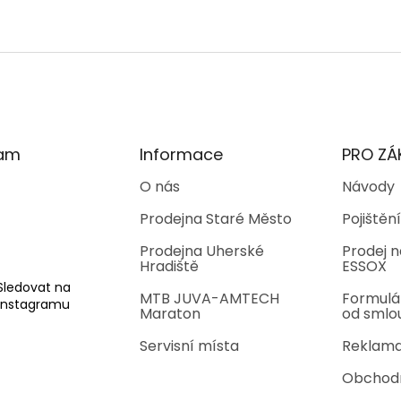
ram
Informace
PRO ZÁ
O nás
Návody
Prodejna Staré Město
Pojištění
Prodejna Uherské
Prodej n
Hradiště
ESSOX
Sledovat na
MTB JUVA-AMTECH
Formulá
Instagramu
Maraton
od smlo
Servisní místa
Reklama
Obchod