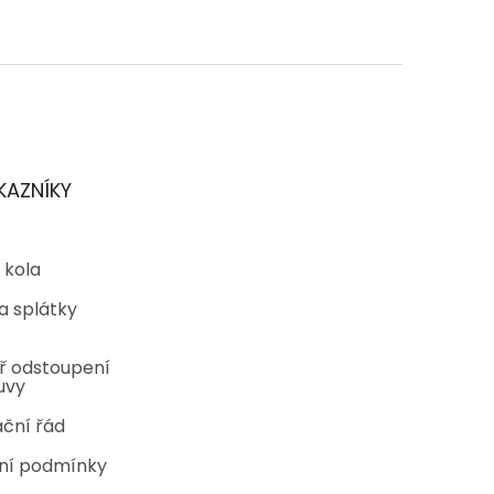
KAZNÍKY
 kola
a splátky
ř odstoupení
uvy
ční řád
ní podmínky