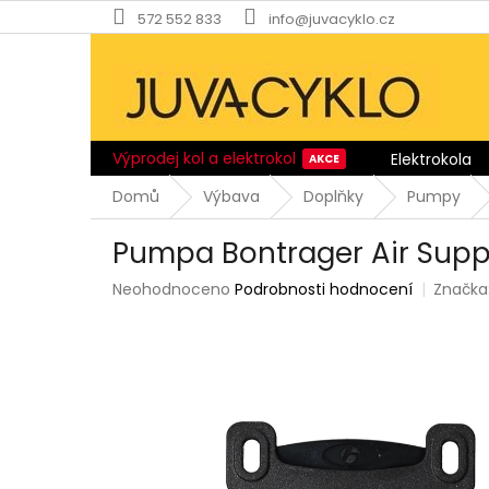
Přejít
572 552 833
info@juvacyklo.cz
na
obsah
Výprodej kol a elektrokol
Elektrokola
Domů
Výbava
Doplňky
Pumpy
Pumpa Bontrager Air Suppo
Průměrné
Neohodnoceno
Podrobnosti hodnocení
Značka
hodnocení
produktu
je
0,0
z
5
hvězdiček.