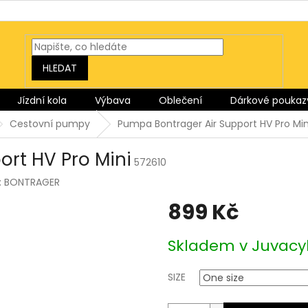
HLEDAT
Jízdní kola
Výbava
Oblečení
Dárkové poukaz
Cestovní pumpy
Pumpa Bontrager Air Support HV Pro Min
rt HV Pro Mini
572610
:
BONTRAGER
899 Kč
Měrná
Skladem v Juvacy
cena:
SIZE