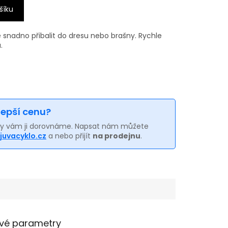
šíku
snadno přibalit do dresu nebo brašny. Rychle
.
 lepší cenu?
my vám ji dorovnáme. Napsat nám můžete
juvacyklo.cz
a nebo přijít
na prodejnu
.
vé parametry