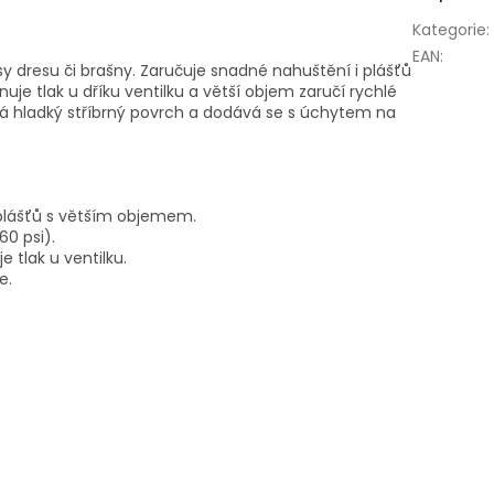
Kategorie
:
EAN
:
sy dresu či brašny. Zaručuje snadné nahuštění i plášťů
uje tlak u dříku ventilku a větší objem zaručí rychlé
á hladký stříbrný povrch a dodává se s úchytem na
plášťů s větším objemem.
60 psi).
e tlak u ventilku.
e.