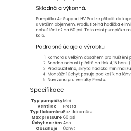
Skladná a výkonná.
Pumpičku Air Support HV Pro lze přibalit do kap
s větším objemem. Prodlužitelná hadička elimin
nahuštění až na 60 psi. Tato mini pumpička m
kolo.
Podrobné údaje o výrobku
Komora s velkým obsahem pro huštění 
Snadno nahustí pláště na tlak 4,15 baru (
Prodloužitelná, skrytá hadička minimalizuj
Montážní úchyt pasuje pod košík na láhv
Navržena pro ventilky Presta.
Specifikace
Typ pumpičky
Mini
Ventilek
Presta
Typ tlakoměru
Bez tlakoměru
Max pressure
60 psi
Úchyt na rám
Ano
Obsahuje
Úchyt