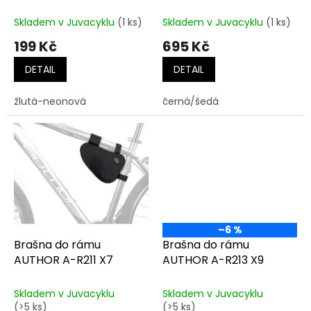
k
t
Skladem v Juvacyklu
(1 ks)
Skladem v Juvacyklu
(1 ks)
ů
199 Kč
695 Kč
DETAIL
DETAIL
žlutá-neonová
černá/šedá
–6 %
Brašna do rámu
Brašna do rámu
AUTHOR A-R211 X7
AUTHOR A-R213 X9
Skladem v Juvacyklu
Skladem v Juvacyklu
(>5 ks)
(>5 ks)