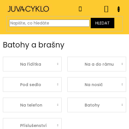
Přejít
na
NÁKUP
obsah
KOŠÍK
HLEDAT
Batohy a brašny
Na řídítka
Na a do rámu
Pod sedlo
Na nosič
Na telefon
Batohy
Příslušenství