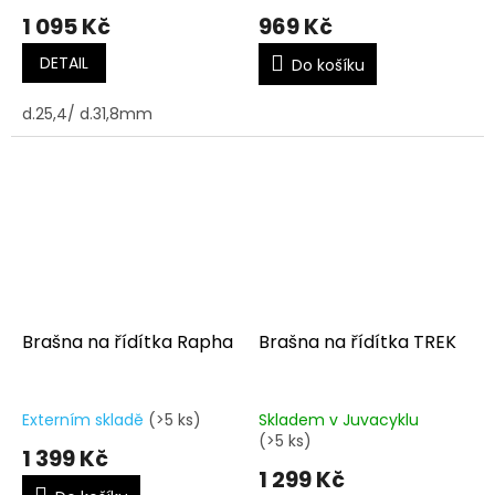
1 095 Kč
969 Kč
DETAIL
Do košíku
d.25,4/ d.31,8mm
Brašna na řídítka Rapha
Brašna na řídítka TREK
Externím skladě
(>5 ks)
Skladem v Juvacyklu
(>5 ks)
1 399 Kč
1 299 Kč