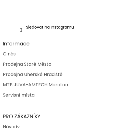
p
i
s
u
Sledovat na Instagramu
Informace
O nás
Prodejna Staré Město
Prodejna Uherské Hradiště
MTB JUVA-AMTECH Maraton
Servisní místa
PRO ZÁKAZNÍKY
Návody