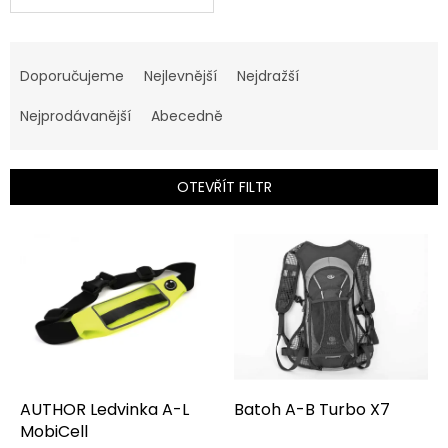
Ř
a
Doporučujeme
Nejlevnější
Nejdražší
z
e
Nejprodávanější
Abecedně
n
í
p
OTEVŘÍT FILTR
r
o
V
d
ý
u
p
k
i
t
s
ů
p
r
o
d
AUTHOR Ledvinka A-L
Batoh A-B Turbo X7
u
MobiCell