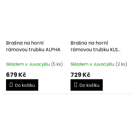
Brašna na horní
Brašna na horní
rámovou trubku ALPHA
rámovou trubku KLS
CELLY ECO
Skladem v Juvacyklu
(5 ks)
Skladem v Juvacyklu
(2 ks)
679 Kč
729 Kč
Do košíku
Do košíku