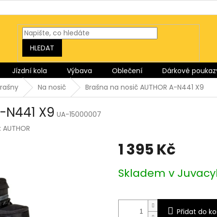
HLEDAT
Jízdní kola
Výbava
Oblečení
Dárkové poukaz
brašny
Na nosič
Brašna na nosič AUTHOR A-N441 X9
-N441 X9
UA-15000007
:
AUTHOR
1 395 Kč
Měrná
Skladem v Juvacy
cena:
Přidat do ko