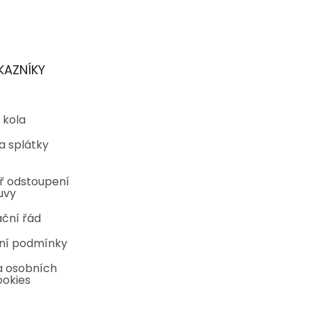
KAZNÍKY
 kola
a splátky
ř odstoupení
uvy
ční řád
ní podmínky
 osobních
ookies