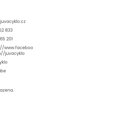
@
juvacyklo.cz
52 833
65 201
://www.faceboo
//juvacyklo
yklo
ube
razena.