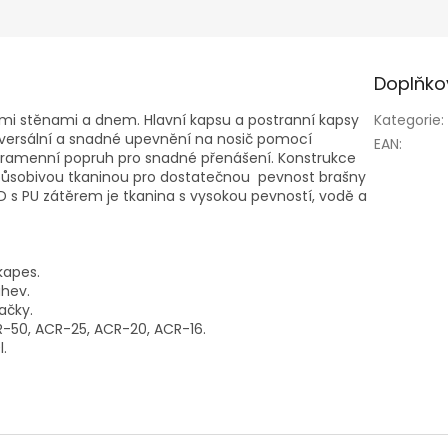
Doplňko
i stěnami a dnem. Hlavní kapsu a postranní kapsy
Kategorie
:
iversální a snadné upevnění na nosič pomocí
EAN
:
 ramenní popruh pro snadné přenášení. Konstrukce
působivou tkaninou pro dostatečnou pevnost brašny
s PU zátěrem je tkanina s vysokou pevností, vodě a
kapes.
áhev.
ačky.
-50, ACR-25, ACR-20, ACR-16.
l.