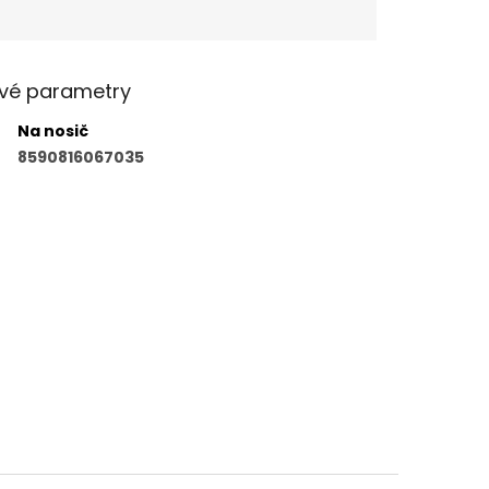
vé parametry
Na nosič
8590816067035