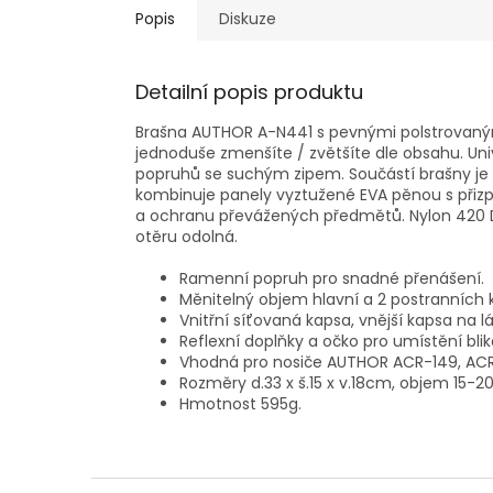
Popis
Diskuze
Detailní popis produktu
Brašna AUTHOR A-N441 s pevnými polstrovaným
jednoduše zmenšíte / zvětšíte dle obsahu. Un
popruhů se suchým zipem. Součástí brašny je
kombinuje panely vyztužené EVA pěnou s přiz
a ochranu převážených předmětů. Nylon 420 D 
otěru odolná.
Ramenní popruh pro snadné přenášení.
Měnitelný objem hlavní a 2 postranních 
Vnitřní síťovaná kapsa, vnější kapsa na l
Reflexní doplňky a očko pro umístění blik
Vhodná pro nosiče AUTHOR ACR-149, ACR
Rozměry d.33 x š.15 x v.18cm, objem 15-20
Hmotnost 595g.
Z