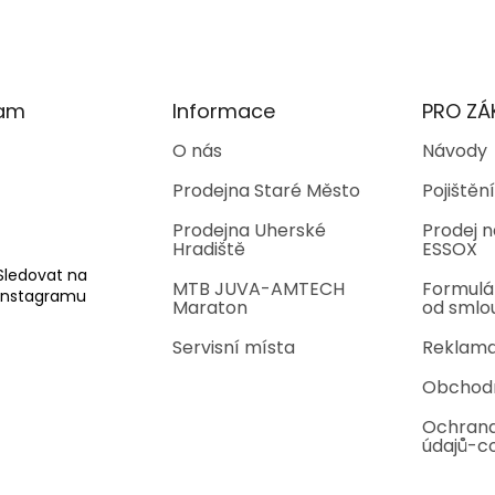
ram
Informace
PRO ZÁ
O nás
Návody
Prodejna Staré Město
Pojištění
Prodejna Uherské
Prodej n
Hradiště
ESSOX
Sledovat na
MTB JUVA-AMTECH
Formulá
Instagramu
Maraton
od smlo
Servisní místa
Reklama
Obchod
Ochrana
údajů-c