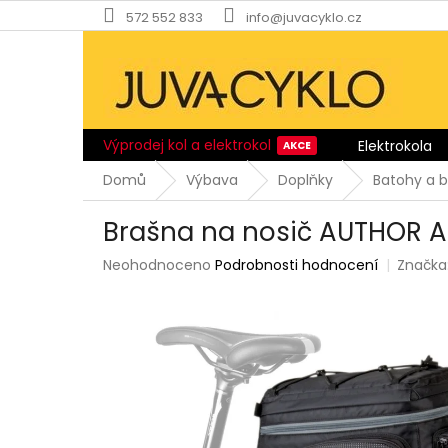
Přejít
572 552 833
info@juvacyklo.cz
na
obsah
Výprodej kol a elektrokol
Elektrokola
Domů
Výbava
Doplňky
Batohy a 
Brašna na nosič AUTHOR A
Průměrné
Neohodnoceno
Podrobnosti hodnocení
Značka
hodnocení
produktu
je
0,0
z
5
hvězdiček.