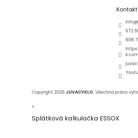
Kontakt
info
572 5
606 7
https
k.com
juvac
Yout
Copyright 2026
JUVACYKLO
. Všechna práva vyh
×
Splátková kalkulačka ESSOX