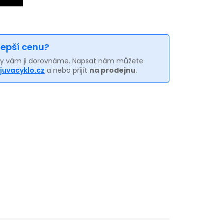
 lepší cenu?
my vám ji dorovnáme. Napsat nám můžete
juvacyklo.cz
a nebo přijít
na prodejnu
.