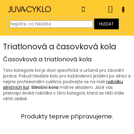
Přejít
na
NÁKUP
obsah
KOŠÍK
HLEDAT
Triatlonová a časovková kola
Časovková a triatlonová kola
Tato kategorie kol je dost specifická a určená pro závodní
jezdce. Pokud hledáte kolo pro každodenní ježdění po silnici a
nejste profesionální cyklista, podívejte se na naši
nabídku
silničních kol
.
Silniční kola
máme skladem. Jistě vás
překvapí široká nabídka v této kategorii, která se těší stále
větší oblibě.
Produkty teprve připravujeme.