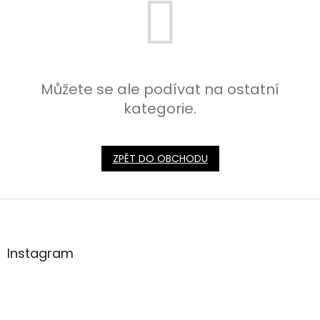
Můžete se ale podívat na ostatní
kategorie.
ZPĚT DO OBCHODU
Z
á
p
a
Instagram
t
í