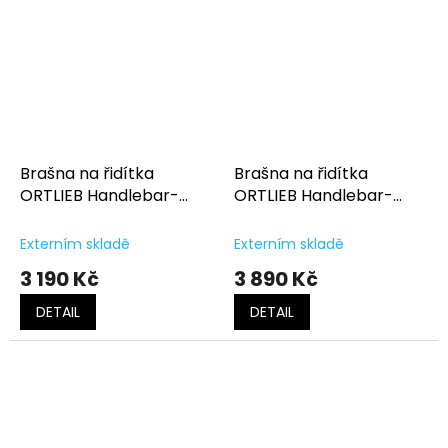
Brašna na řidítka
Brašna na řidítka
ORTLIEB Handlebar-
ORTLIEB Handlebar-
Pack Flex
Pack QR
Externím skladě
Externím skladě
3 190 Kč
3 890 Kč
DETAIL
DETAIL