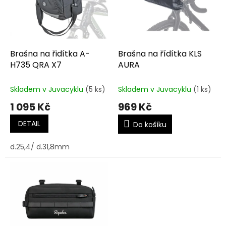
t
s
ů
p
r
o
d
Brašna na řidítka A-
Brašna na řídítka KLS
u
H735 QRA X7
AURA
k
t
Skladem v Juvacyklu
(5 ks)
Skladem v Juvacyklu
(1 ks)
ů
1 095 Kč
969 Kč
DETAIL
Do košíku
d.25,4/ d.31,8mm