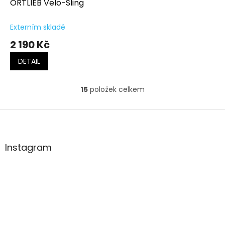
ORTLIEB Velo-Sling
Externím skladě
2 190 Kč
DETAIL
15
položek celkem
O
v
l
Z
á
á
d
p
a
a
Instagram
c
t
í
í
p
r
v
k
y
v