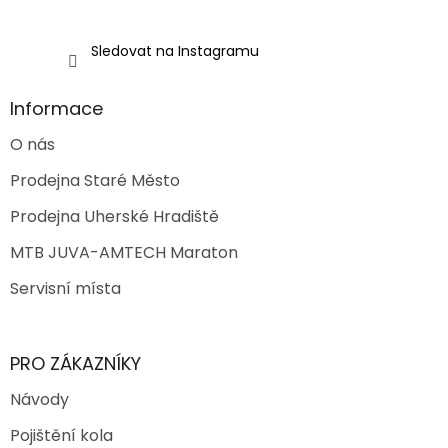
ý
p
i
Sledovat na Instagramu
s
u
Informace
O nás
Prodejna Staré Město
Prodejna Uherské Hradiště
MTB JUVA-AMTECH Maraton
Servisní místa
PRO ZÁKAZNÍKY
Návody
Pojištění kola