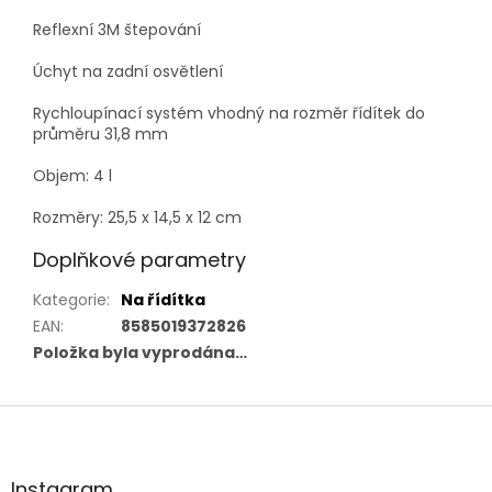
Reflexní 3M štepování
Úchyt na zadní osvětlení
Rychloupínací systém vhodný na rozměr řídítek do
průměru 31,8 mm
Objem: 4 l
Rozměry: 25,5 x 14,5 x 12 cm
Doplňkové parametry
Kategorie
:
Na řídítka
EAN
:
8585019372826
Položka byla vyprodána…
Z
á
p
a
Instagram