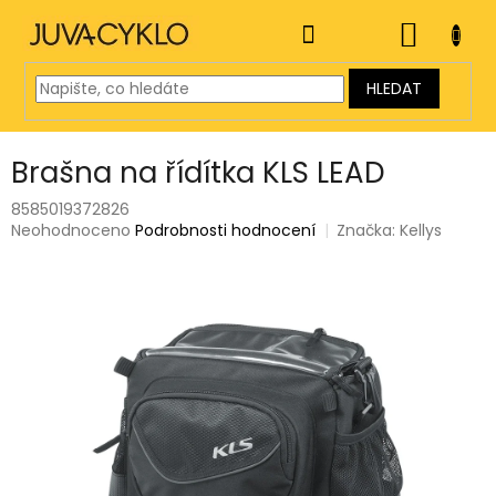
Přejít
na
NÁKUP
obsah
KOŠÍK
HLEDAT
Brašna na řídítka KLS LEAD
8585019372826
Průměrné
Neohodnoceno
Podrobnosti hodnocení
Značka:
Kellys
hodnocení
produktu
je
0,0
z
5
hvězdiček.