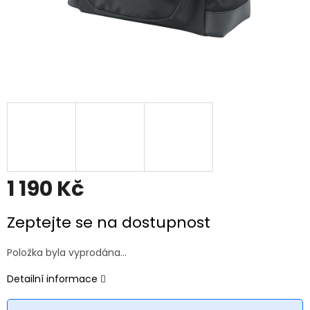
1 190 Kč
Měrná
Zeptejte se na dostupnost
cena:
Položka byla vyprodána…
Detailní informace