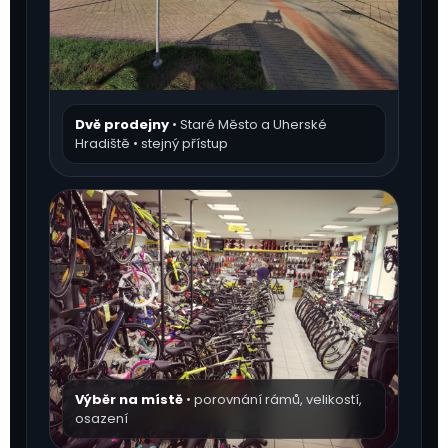
Dvě prodejny
• Staré Město a Uherské
Hradiště • stejný přístup
Výběr na místě
• porovnání rámů, velikostí,
osazení