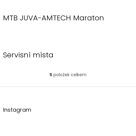
MTB JUVA-AMTECH Maraton
Servisní místa
5
položek celkem
O
v
l
Z
á
á
d
p
a
a
Instagram
c
t
í
í
p
r
v