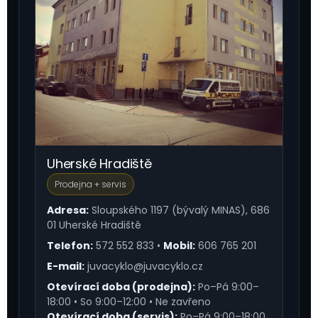
Uherské Hradiště
Prodejna + servis
Adresa:
Sloupského 1197 (bývalý MINAS), 686
01 Uherské Hradiště
Telefon:
572 552 833
•
Mobil:
606 765 201
E-mail:
juvacyklo@juvacyklo.cz
Otevírací doba (prodejna):
Po–Pá 9:00–
18:00 • So 9:00–12:00 • Ne zavřeno
Otevírací doba (servis):
Po–Pá 9:00–18:00