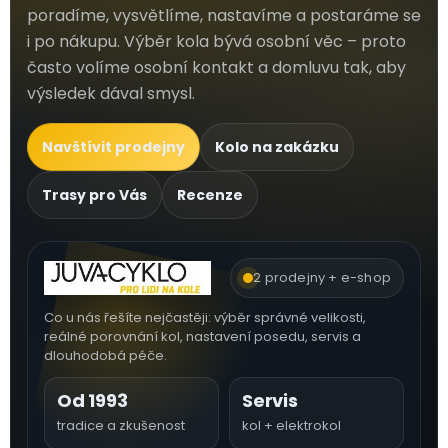
poradíme, vysvětlíme, nastavíme a postaráme se
i po nákupu. Výběr kola bývá osobní věc – proto
často volíme osobní kontakt a domluvu tak, aby
výsledek dával smysl.
Navštívit prodejny
Kolo na zakázku
Trasy pro Vás
Recenze
2 prodejny + e-shop
Co u nás řešíte nejčastěji: výběr správné velikosti,
reálné porovnání kol, nastavení posedu, servis a
dlouhodobá péče.
Od 1993
Servis
tradice a zkušenost
kol + elektrokol