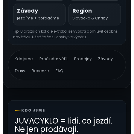
Závody
Region
jezdíme + pořádáme
Slovácko & Chřiby
Tip: U dražších kol a elektrokol se vyplatí domluvit osobní
návštěvu. Ušetříte čas i chyby ve výběru.
Kdo jsme
Proč nám věřit
Prodejny
Závody
Trasy
Recenze
FAQ
KDO JSME
JUVACYKLO = lidi, co jezdí.
Ne jen prodávají.