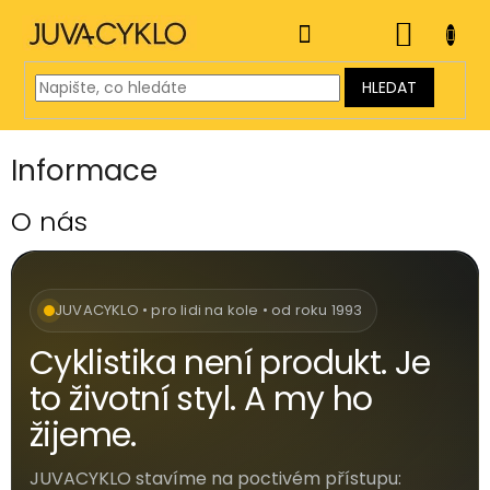
Přejít
na
NÁKUP
obsah
KOŠÍK
HLEDAT
Informace
V
O nás
ý
p
i
s
JUVACYKLO • pro lidi na kole • od roku 1993
č
Cyklistika není produkt. Je
l
á
to životní styl. A my ho
n
žijeme.
k
ů
JUVACYKLO stavíme na poctivém přístupu: