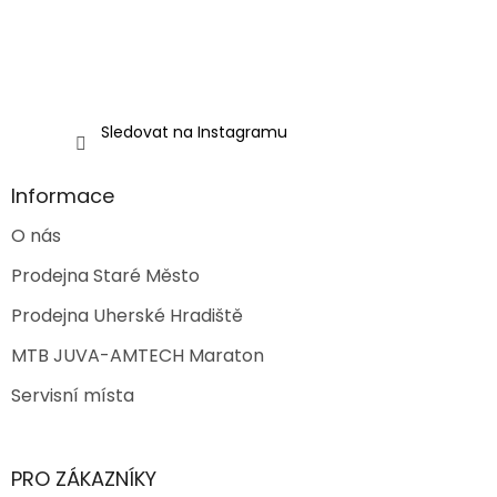
k
y
v
ý
p
i
Sledovat na Instagramu
s
u
Informace
O nás
Prodejna Staré Město
Prodejna Uherské Hradiště
MTB JUVA-AMTECH Maraton
Servisní místa
PRO ZÁKAZNÍKY