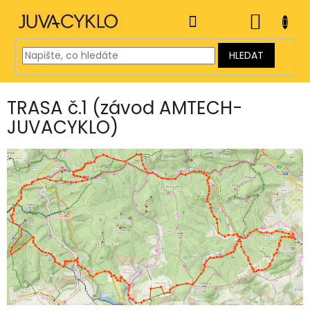
Přejít
na
NÁKUP
obsah
KOŠÍK
HLEDAT
TRASA č.1 (závod AMTECH-
JUVACYKLO)