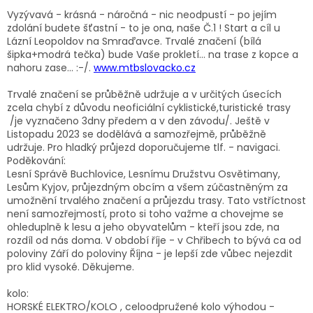
Vyzývavá - krásná - náročná - nic neodpustí - po jejím
zdolání budete šťastní - to je ona, naše Č.1 ! Start a cíl u
Lázní Leopoldov na Smraďavce. Trvalé značení (bílá
šipka+modrá tečka) bude Vaše prokletí... na trase z kopce a
nahoru zase... :-/.
www.mtbslovacko.cz
Trvalé značení se průběžně udržuje a v určitých úsecích
zcela chybí z důvodu neoficiální cyklistické,turistické trasy
/je vyznačeno 3dny předem a v den závodu/. Ještě v
Listopadu 2023 se dodělává a samozřejmě, průběžně
udržuje. Pro hladký průjezd doporučujeme tlf. - navigaci.
Poděkování:
Lesní Správě Buchlovice, Lesnímu Družstvu Osvětimany,
Lesům Kyjov, průjezdným obcím a všem zúčastněným za
umožnění trvalého značení a průjezdu trasy. Tato vstříctnost
není samozřejmostí, proto si toho važme a chovejme se
ohleduplně k lesu a jeho obyvatelům - kteří jsou zde, na
rozdíl od nás doma. V období říje - v Chřibech to bývá ca od
poloviny Září do poloviny Října - je lepší zde vůbec nejezdit
pro klid vysoké. Děkujeme.
kolo:
HORSKÉ ELEKTRO/KOLO , celoodpružené kolo výhodou -