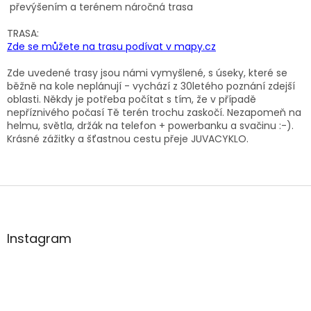
převýšením a terénem náročná trasa
TRASA:
Zde se můžete na trasu podívat v mapy.cz
Zde uvedené trasy jsou námi vymyšlené, s úseky, které se
běžně na kole neplánují - vychází z 30letého poznání zdejší
oblasti. Někdy je potřeba počítat s tím, že v případě
nepříznivého počasí Tě terén trochu zaskočí. Nezapomeň na
helmu, světla, držák na telefon + powerbanku a svačinu :-).
Krásné zážitky a šťastnou cestu přeje JUVACYKLO.
Z
á
p
a
Instagram
t
í