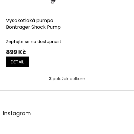
Vysokotlaká pumpa
Bontrager Shock Pump
Zeptejte se na dostupnost
899 Kč
DETAIL
3
položek celkem
O
v
l
Z
á
á
d
p
a
a
Instagram
c
t
í
í
p
r