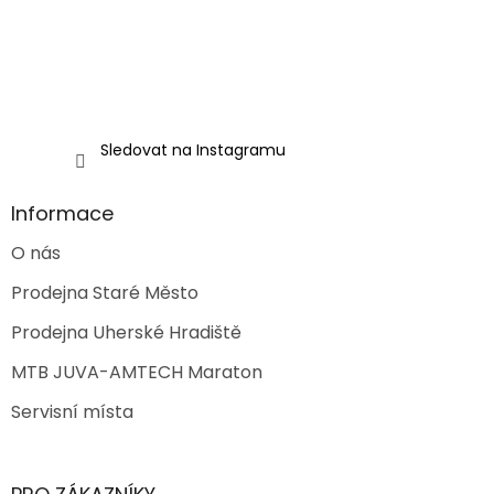
v
k
y
v
ý
p
i
Sledovat na Instagramu
s
u
Informace
O nás
Prodejna Staré Město
Prodejna Uherské Hradiště
MTB JUVA-AMTECH Maraton
Servisní místa