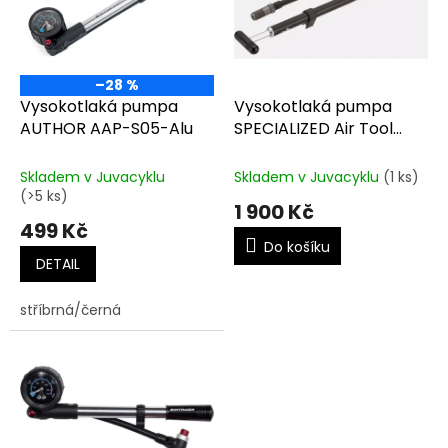
t
s
ů
p
r
o
–28 %
d
Vysokotlaká pumpa
Vysokotlaká pumpa
u
AUTHOR AAP-S05-Alu
SPECIALIZED Air Tool
k
Shock Pump
t
Skladem v Juvacyklu
Skladem v Juvacyklu
(1 ks)
ů
(>5 ks)
1 900 Kč
499 Kč
Do košíku
DETAIL
stříbrná/černá