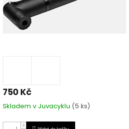
750 Kč
Měrná
Skladem v Juvacyklu
(5 ks)
cena:
Přidat do košíku