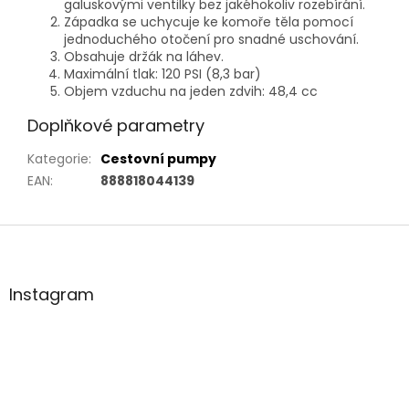
galuskovými ventilky bez jakéhokoliv rozebírání.
Západka se uchycuje ke komoře těla pomocí
jednoduchého otočení pro snadné uschování.
Obsahuje držák na láhev.
Maximální tlak: 120 PSI (8,3 bar)
Objem vzduchu na jeden zdvih: 48,4 cc
Doplňkové parametry
Kategorie
:
Cestovní pumpy
EAN
:
888818044139
Z
á
p
a
Instagram
t
í