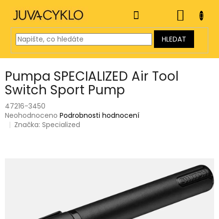
Přejít
na
NÁKUP
obsah
KOŠÍK
HLEDAT
Pumpa SPECIALIZED Air Tool
Switch Sport Pump
47216-3450
Průměrné
Neohodnoceno
Podrobnosti hodnocení
hodnocení
Značka:
Specialized
produktu
je
0,0
z
5
hvězdiček.