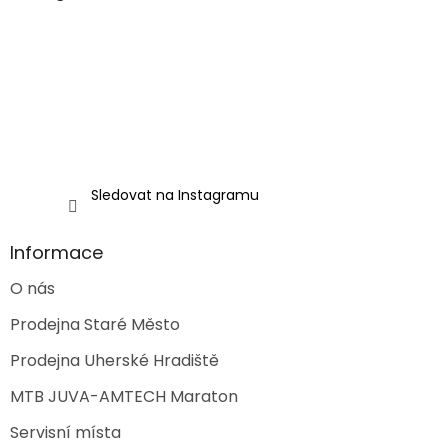
t
í
í
p
r
v
k
y
v
ý
p
i
Sledovat na Instagramu
s
u
Informace
O nás
Prodejna Staré Město
Prodejna Uherské Hradiště
MTB JUVA-AMTECH Maraton
Servisní místa