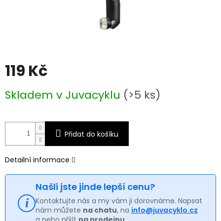
119 Kč
Měrná
Skladem v Juvacyklu
(>5 ks)
cena:
Přidat do košíku
Detailní informace
Našli jste jinde lepší cenu?
Kontaktujte nás a my vám ji dorovnáme. Napsat
nám můžete
na chatu
, na
info@juvacyklo.cz
a nebo přijít
na prodejnu
.