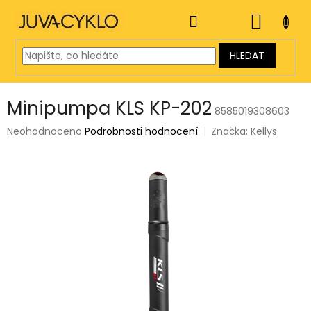
Přejít
na
NÁKUP
obsah
KOŠÍK
HLEDAT
Minipumpa KLS KP-202
8585019308603
Průměrné
Neohodnoceno
Podrobnosti hodnocení
Značka:
Kellys
hodnocení
produktu
je
0,0
z
5
hvězdiček.