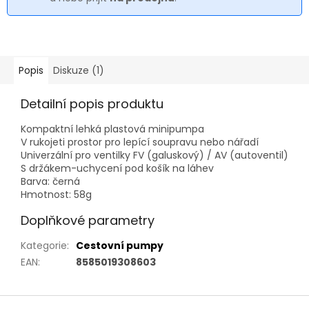
Popis
Diskuze (1)
Detailní popis produktu
Kompaktní lehká plastová minipumpa
V rukojeti prostor pro lepící soupravu nebo nářadí
Univerzální pro ventilky FV (galuskový) / AV (autoventil)
S držákem-uchycení pod košík na láhev
Barva: černá
Hmotnost: 58g
Doplňkové parametry
Kategorie
:
Cestovní pumpy
EAN
:
8585019308603
Z