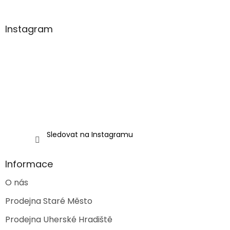
á
p
a
Instagram
t
í
Sledovat na Instagramu
Informace
O nás
Prodejna Staré Město
Prodejna Uherské Hradiště