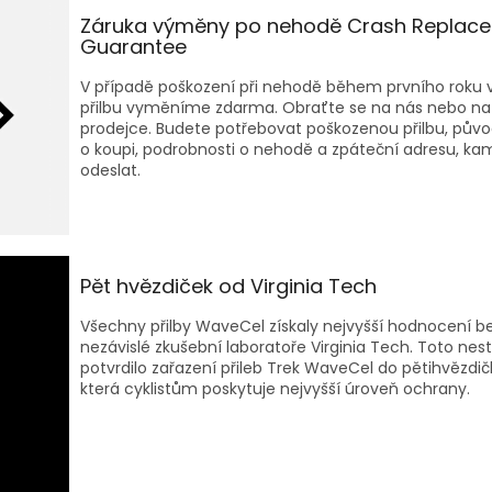
Záruka výměny po nehodě Crash Replac
Guarantee
V případě poškození při nehodě během prvního roku 
přilbu vyměníme zdarma. Obraťte se na nás nebo na
prodejce. Budete potřebovat poškozenou přilbu, půvo
o koupi, podrobnosti o nehodě a zpáteční adresu, kam
odeslat.
Pět hvězdiček od Virginia Tech
Všechny přilby WaveCel získaly nejvyšší hodnocení b
nezávislé zkušební laboratoře Virginia Tech. Toto ne
potvrdilo zařazení přileb Trek WaveCel do pětihvězdič
která cyklistům poskytuje nejvyšší úroveň ochrany.