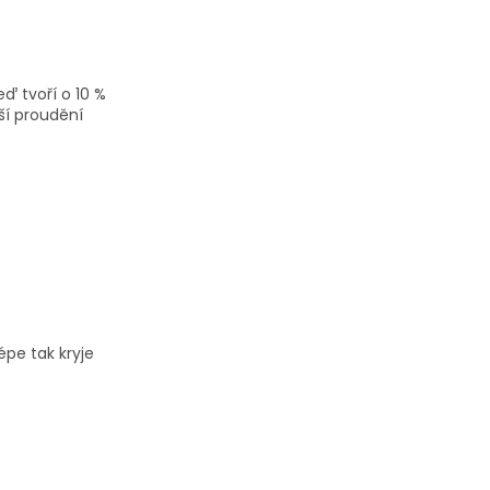
ď tvoří o 10 %
ší proudění
épe tak kryje