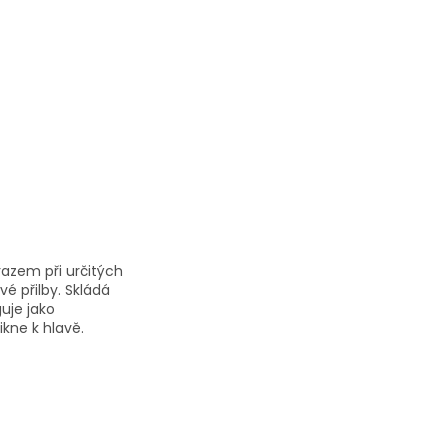
razem při určitých
é přilby. Skládá
guje jako
ikne k hlavě.