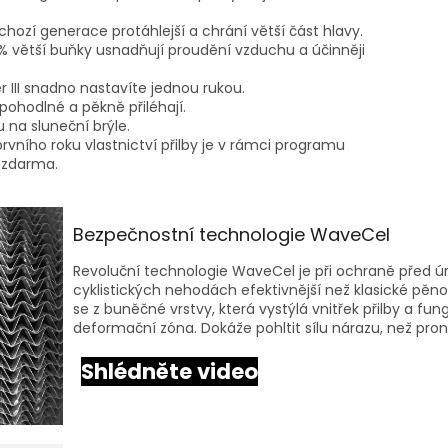
hozí generace protáhlejší a chrání větší část hlavy.
% větší buňky usnadňují proudění vzduchu a účinněji
III snadno nastavíte jednou rukou.
pohodlné a pěkně přiléhají.
u na sluneční brýle.
vního roku vlastnictví přilby je v rámci programu
 zdarma.
Bezpečnostní technologie WaveCel
Revoluční technologie WaveCel je při ochraně před ú
cyklistických nehodách efektivnější než klasické pěnov
se z buněčné vrstvy, která vystýlá vnitřek přilby a fun
deformační zóna. Dokáže pohltit sílu nárazu, než pron
Shlédněte video