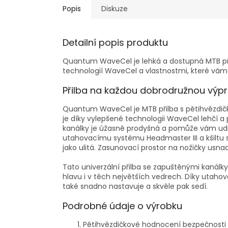
Popis
Diskuze
Detailní popis produktu
Quantum WaveCel je lehká a dostupná MTB př
technologií WaveCel a vlastnostmi, které vám na
Přilba na každou dobrodružnou výp
Quantum WaveCel je MTB přilba s pětihvězdič
je díky vylepšené technologii WaveCel lehčí a 
kanálky je úžasně prodyšná a pomůže vám udrž
utahovacímu systému Headmaster III a kšiltu 
jako ulitá. Zasunovací prostor na nožičky usnadň
Tato univerzální přilba se zapuštěnými kanál
hlavu i v těch největších vedrech. Díky utaho
také snadno nastavuje a skvěle pak sedí.
Podrobné údaje o výrobku
Pětihvězdičkové hodnocení bezpečnosti o