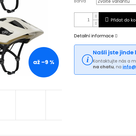
Barva
Přidat do ko
Detailní informace
Našli jste jinde
Kontaktujte nás a 
až –9 %
na chatu
, na
info@