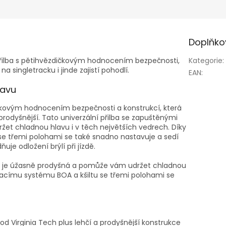
Doplňko
ilba s pětihvězdičkovým hodnocením bezpečnosti,
Kategorie
:
 singletracku i jinde zajistí pohodlí.
EAN
:
ravu
kovým hodnocením bezpečnosti a konstrukcí, která
prodyšnější. Tato univerzální přilba se zapuštěnými
et chladnou hlavu i v těch největších vedrech. Díky
se třemi polohami se také snadno nastavuje a sedí
uje odložení brýlí při jízdě.
ky je úžasně prodyšná a pomůže vám udržet chladnou
vacímu systému BOA a kšiltu se třemi polohami se
d Virginia Tech plus lehčí a prodyšnější konstrukce