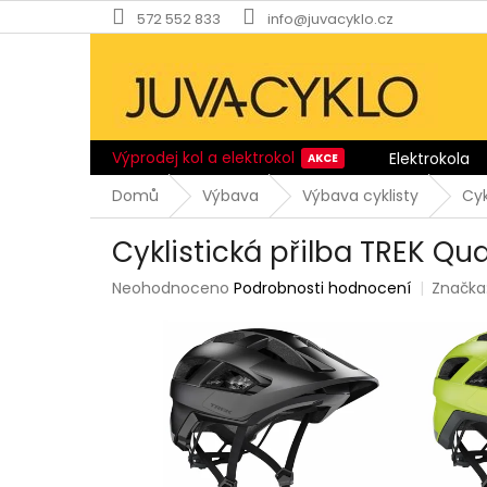
Přejít
572 552 833
info@juvacyklo.cz
na
obsah
Výprodej kol a elektrokol
Elektrokola
Domů
Výbava
Výbava cyklisty
Cyk
Cyklistická přilba TREK 
Průměrné
Neohodnoceno
Podrobnosti hodnocení
Značka
hodnocení
produktu
je
0,0
z
5
hvězdiček.