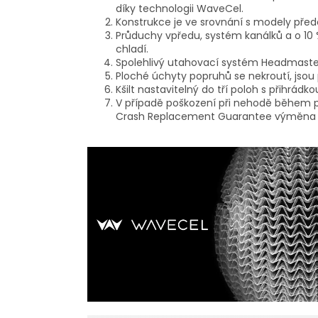
díky technologii WaveCel.
Konstrukce je ve srovnání s modely předc
Průduchy vpředu, systém kanálků a o 10 
chladí.
Spolehlivý utahovací systém Headmaster 
Ploché úchyty popruhů se nekroutí, jsou 
Kšilt nastavitelný do tří poloh s přihrádko
V případě poškození při nehodě během pr
Crash Replacement Guarantee výměna