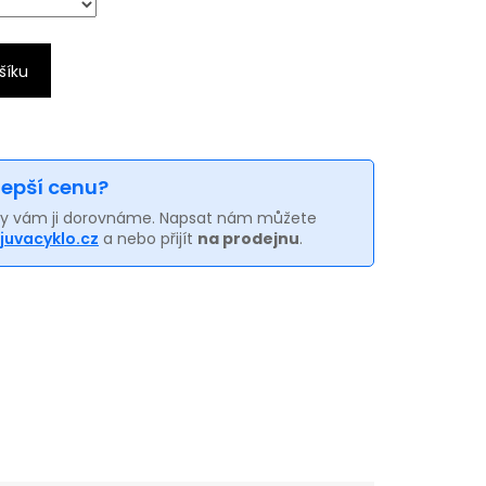
šíku
 lepší cenu?
my vám ji dorovnáme. Napsat nám můžete
juvacyklo.cz
a nebo přijít
na prodejnu
.