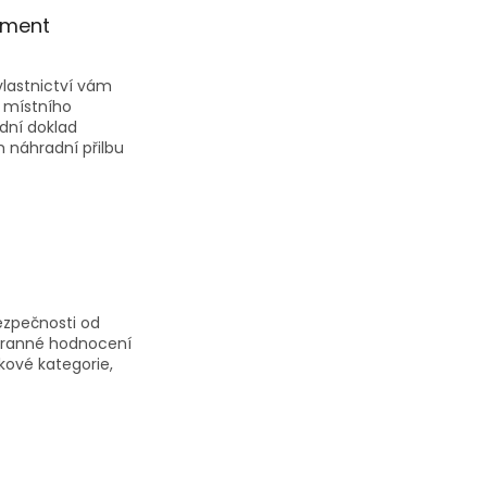
ement
vlastnictví vám
 místního
dní doklad
 náhradní přilbu
ezpečnosti od
stranné hodnocení
kové kategorie,