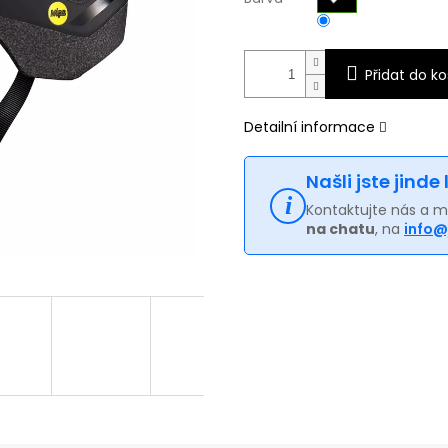
Přidat do ko
Detailní informace
Našli jste jinde
Kontaktujte nás a 
na chatu
, na
info@