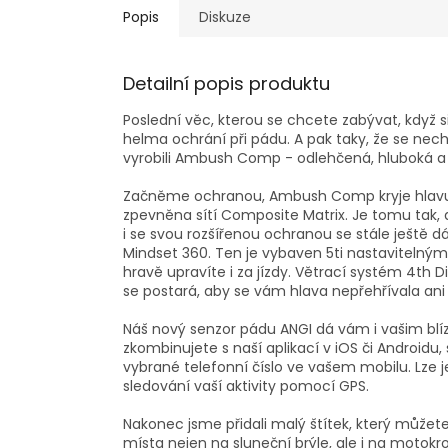
Popis
Diskuze
Detailní popis produktu
Poslední věc, kterou se chcete zabývat, když si 
helma ochrání při pádu. A pak taky, že se nech
vyrobili Ambush Comp - odlehčená, hluboká a 
Začněme ochranou, Ambush Comp kryje hlavu ro
zpevněna sítí Composite Matrix. Je tomu tak,
i se svou rozšířenou ochranou se stále ještě d
Mindset 360. Ten je vybaven 5ti nastaviteln
hravě upravíte i za jízdy. Větrací systém 4th
se postará, aby se vám hlava nepřehřívala ani
Náš nový senzor pádu ANGI dá vám i vašim blízký
zkombinujete s naší aplikací v iOS či Androidu
vybrané telefonní číslo ve vašem mobilu. Lze j
sledování vaší aktivity pomocí GPS.
Nakonec jsme přidali malý štítek, který můžet
místa nejen na sluneční brýle, ale i na motokr