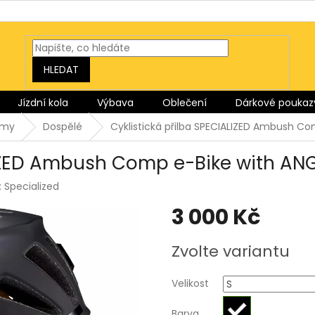
HLEDAT
Jízdní kola
Výbava
Oblečení
Dárkové poukaz
lmy
Dospělé
Cyklistická přilba SPECIALIZED Ambush Co
LIZED Ambush Comp e-Bike with ANG
:
Specialized
3 000 Kč
Měrná
Zvolte variantu
cena:
Velikost
Barva