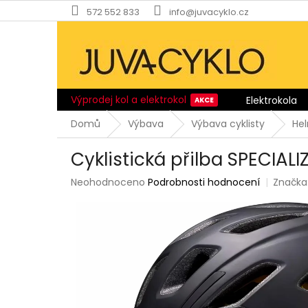
Přejít
572 552 833
info@juvacyklo.cz
na
obsah
Výprodej kol a elektrokol
Elektrokola
Domů
Výbava
Výbava cyklisty
He
Cyklistická přilba SPECIA
Průměrné
Neohodnoceno
Podrobnosti hodnocení
Značka
hodnocení
produktu
je
0,0
z
5
hvězdiček.