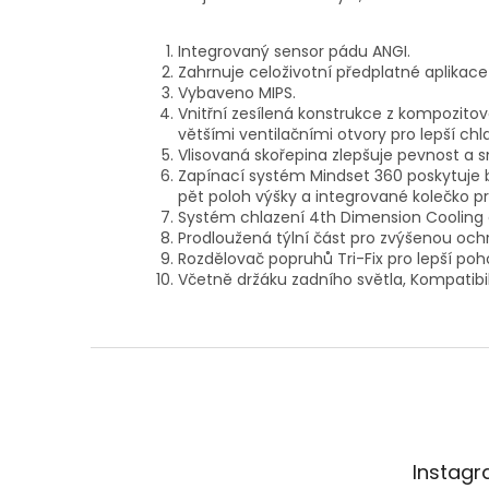
Integrovaný sensor pádu ANGI.
Zahrnuje celoživotní předplatné aplikace 
Vybaveno MIPS.
Vnitřní zesílená konstrukce z kompozitov
většími ventilačními otvory pro lepší chl
Vlisovaná skořepina zlepšuje pevnost a s
Zapínací systém Mindset 360 poskytuje 
pět poloh výšky a integrované kolečko pr
Systém chlazení 4th Dimension Cooling o
Prodloužená týlní část pro zvýšenou och
Rozdělovač popruhů Tri-Fix pro lepší poh
Včetně držáku zadního světla, Kompatibil
Z
á
p
a
t
Instag
í