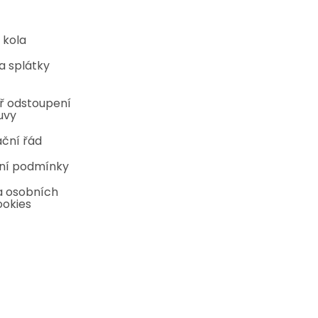
 kola
a splátky
ř odstoupení
uvy
ční řád
ní podmínky
 osobních
ookies