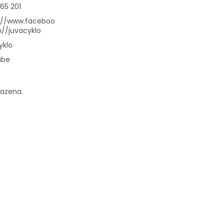
65 201
://www.faceboo
//juvacyklo
yklo
ube
razena.