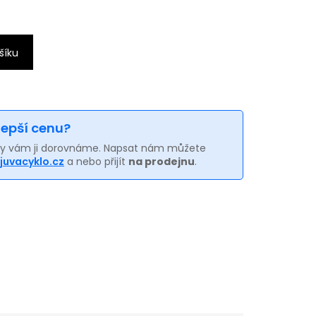
šíku
 lepší cenu?
my vám ji dorovnáme. Napsat nám můžete
juvacyklo.cz
a nebo přijít
na prodejnu
.