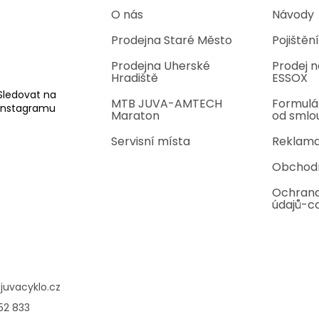
O nás
Návody
Prodejna Staré Město
Pojištění
Prodejna Uherské
Prodej n
Hradiště
ESSOX
Sledovat na
MTB JUVA-AMTECH
Formulá
Instagramu
Maraton
od smlo
Servisní místa
Reklama
Obchod
Ochrana
údajů-c
@
juvacyklo.cz
52 833