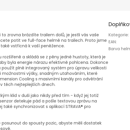
Doplňko
to zrovna brázdíte trailem dolů, je jestli vás vaše
Kategorie
:
cete potit ve full-face helmě na trailech. Proto jsme
EAN
:
také vstřícná k vaší peněžence.
Barva hel
zšířeně a skládá se z pěny jedné hustoty, která je
 aby byla energie nárazu efektivně pohlcena. Dokonce
á použít plně integrovaný systém pro úpravu velikosti
ými možnostmi výšky, snadným utahováním, které
 Dimension Cooling s masivními kanály pro odvětrání
 v těch nejteplejších dnech.
m klid v duši jako nikdy před tím - když jej totiž
, senzor detekuje pád a pošle textovou zprávu na
ej také synchronizovat s aplikací STRAVA® pro
e posunout do spousty pozic, abyste měli dostatek
osové.