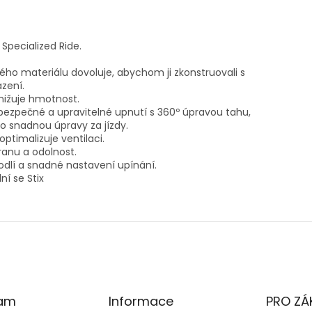
Specialized Ride.
ého materiálu dovoluje, abychom ji zkonstruovali s
azení.
nižuje hmotnost.
bezpečné a upravitelné upnutí s 360º úpravou tahu,
o snadnou úpravy za jízdy.
ptimalizuje ventilaci.
ranu a odolnost.
odlí a snadné nastavení upínání.
ní se Stix
ram
Informace
PRO ZÁ