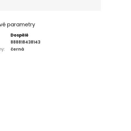
vé parametry
Dospělé
888818438143
my
:
černá