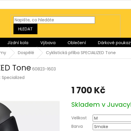
HLEDAT
Jízdní kola
Výbava
Oblečení
Dárkové poukaz
lmy
Dospělé
Cyklistická přilba SPECIALIZED Tone
IZED Tone
60823-1603
:
Specialized
1 700 Kč
Měrná
Skladem v Juvacy
cena:
Velikost
Barva