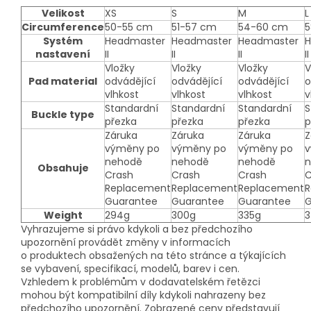
Velikost
XS
S
M
L
Circumference
50-55 cm
51-57 cm
54-60 cm
5
Systém
Headmaster
Headmaster
Headmaster
H
nastavení
II
II
II
II
Vložky
Vložky
Vložky
V
Pad material
odvádějící
odvádějící
odvádějící
o
vlhkost
vlhkost
vlhkost
v
Standardní
Standardní
Standardní
S
Buckle type
přezka
přezka
přezka
p
Záruka
Záruka
Záruka
Z
výměny po
výměny po
výměny po
v
nehodě
nehodě
nehodě
n
Obsahuje
Crash
Crash
Crash
C
Replacement
Replacement
Replacement
R
Guarantee
Guarantee
Guarantee
G
Weight
294g
300g
335g
3
Vyhrazujeme si právo kdykoli a bez předchozího
upozornění provádět změny v informacích
o produktech obsažených na této stránce a týkajících
se vybavení, specifikací, modelů, barev i cen.
Vzhledem k problémům v dodavatelském řetězci
mohou být kompatibilní díly kdykoli nahrazeny bez
předchozího upozornění. Zobrazené ceny představují