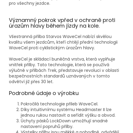
pro všechny jezdce.
Významný pokrok vpřed v ochraně proti
úrazům hlavy během jízdy na kole.
Všestranná přilba Starvos WaveCel nabízí skvělou
kvalitu všem jezdcům, kteří chtějí přední technologii
WaveCel proti cyklistickým úrazům hlavy.
WaveCel je skládací buněčná vrstva, která vyplňuje
vnitřek přilby. Tato technologie, která se používá
výlučně v přilbách Trek, představuje revoluci v oblasti
bezpečnostních standardů uznávaných v tomto
odvětví již přes 30 let.
Podrobné údaje o výrobku
Pokročilá technologie přileb WaveCel.
Díky intuitivnímu systému Headmaster II lze
jednou rukou nastavit a seřídit výšku a obvod.
Úchyty pásků LockDown umožňují snadné
nastavení popruhů přilby.
Výstelky přilby jsou měkké a pohodlné, odvádějí