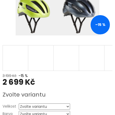
–15 %
3 199 Kč
–15 %
2 699 Kč
Měrná
Zvolte variantu
cena:
Velikost
Barva