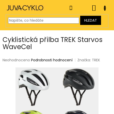
Přejít
na
NÁKUP
obsah
KOŠÍK
HLEDAT
Cyklistická přilba TREK Starvos
WaveCel
Průměrné
Neohodnoceno
Podrobnosti hodnocení
Značka:
TREK
hodnocení
produktu
je
0,0
z
5
hvězdiček.