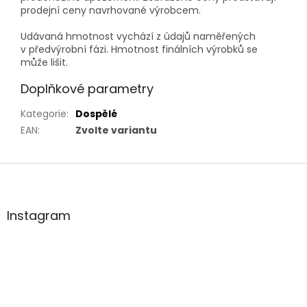
prodejní ceny navrhované výrobcem.
Udávaná hmotnost vychází z údajů naměřených
v předvýrobní fázi. Hmotnost finálních výrobků se
může lišit.
Doplňkové parametry
Kategorie
:
Dospělé
EAN
:
Zvolte variantu
Z
á
p
a
Instagram
t
í