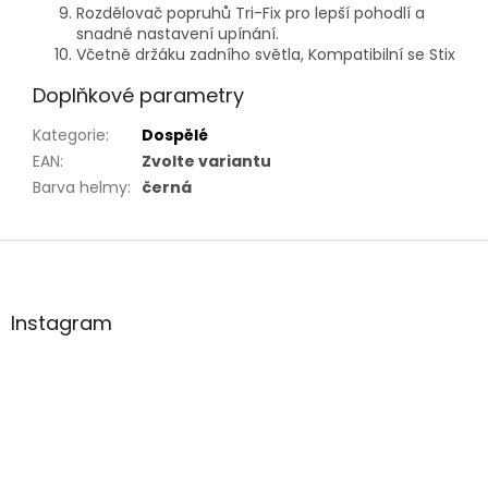
Rozdělovač popruhů Tri-Fix pro lepší pohodlí a
snadné nastavení upínání.
Včetně držáku zadního světla, Kompatibilní se Stix
Doplňkové parametry
Kategorie
:
Dospělé
EAN
:
Zvolte variantu
Barva helmy
:
černá
Z
á
p
a
Instagram
t
í