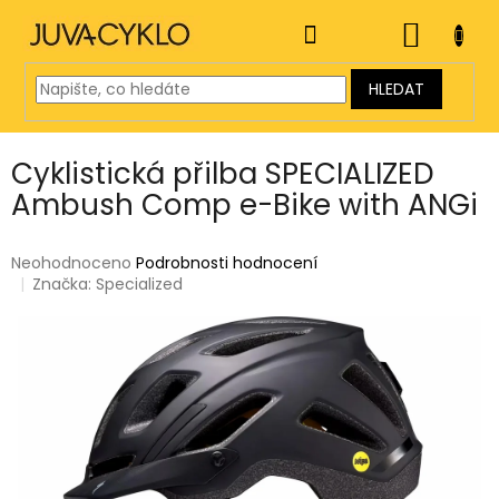
Přejít
na
NÁKUP
obsah
KOŠÍK
HLEDAT
Cyklistická přilba SPECIALIZED
Ambush Comp e-Bike with ANGi
Průměrné
Neohodnoceno
Podrobnosti hodnocení
hodnocení
Značka:
Specialized
produktu
je
0,0
z
5
hvězdiček.