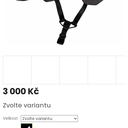
3 000 Kč
Měrná
Zvolte variantu
cena:
Velikost