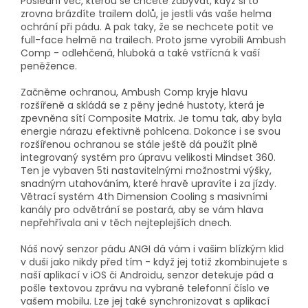
Poslední věc, kterou se chcete zabývat, když si to
zrovna brázdíte trailem dolů, je jestli vás vaše helma
ochrání při pádu. A pak taky, že se nechcete potit ve
full-face helmě na trailech. Proto jsme vyrobili Ambush
Comp - odlehčená, hluboká a také vstřícná k vaší
peněžence.
Začněme ochranou, Ambush Comp kryje hlavu
rozšířeně a skládá se z pěny jedné hustoty, která je
zpevněna sítí Composite Matrix. Je tomu tak, aby byla
energie nárazu efektivně pohlcena. Dokonce i se svou
rozšířenou ochranou se stále ještě dá použít plně
integrovaný systém pro úpravu velikosti Mindset 360.
Ten je vybaven 5ti nastavitelnými možnostmi výšky,
snadným utahováním, které hravě upravíte i za jízdy.
Větrací systém 4th Dimension Cooling s masivními
kanály pro odvětrání se postará, aby se vám hlava
nepřehřívala ani v těch nejteplejších dnech.
Náš nový senzor pádu ANGI dá vám i vašim blízkým klid
v duši jako nikdy před tím - když jej totiž zkombinujete s
naší aplikací v iOS či Androidu, senzor detekuje pád a
pošle textovou zprávu na vybrané telefonní číslo ve
vašem mobilu. Lze jej také synchronizovat s aplikací