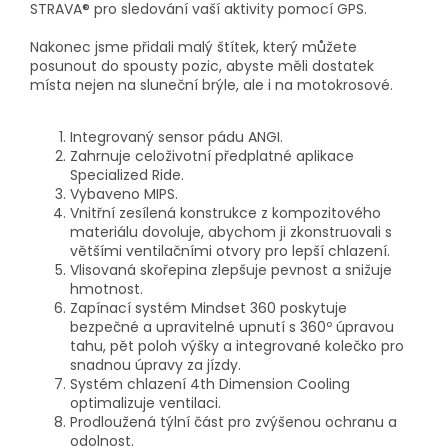
STRAVA® pro sledování vaší aktivity pomocí GPS.
Nakonec jsme přidali malý štítek, který můžete
posunout do spousty pozic, abyste měli dostatek
místa nejen na sluneční brýle, ale i na motokrosové.
Integrovaný sensor pádu ANGI.
Zahrnuje celoživotní předplatné aplikace
Specialized Ride.
Vybaveno MIPS.
Vnitřní zesílená konstrukce z kompozitového
materiálu dovoluje, abychom ji zkonstruovali s
většími ventilačními otvory pro lepší chlazení.
Vlisovaná skořepina zlepšuje pevnost a snižuje
hmotnost.
Zapínací systém Mindset 360 poskytuje
bezpečné a upravitelné upnutí s 360º úpravou
tahu, pět poloh výšky a integrované kolečko pro
snadnou úpravy za jízdy.
Systém chlazení 4th Dimension Cooling
optimalizuje ventilaci.
Prodloužená týlní část pro zvýšenou ochranu a
odolnost.